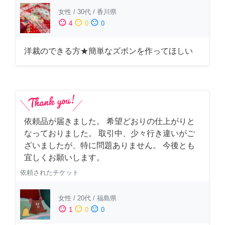
女性
/
30代
/
香川県
sentiment_satisfied
sentiment_neutral
sentiment_dissatisfied
4
0
0
洋裁のできる方★簡単なズボンを作ってほしい
依頼品が届きました。 希望どおりの仕上がりと
なっておりました。 取引中、少々行き違いがご
ざいましたが、特に問題ありません。 今後とも
宜しくお願いします。
依頼されたチケット
女性
/
20代
/
福島県
sentiment_satisfied
sentiment_neutral
sentiment_dissatisfied
1
0
0