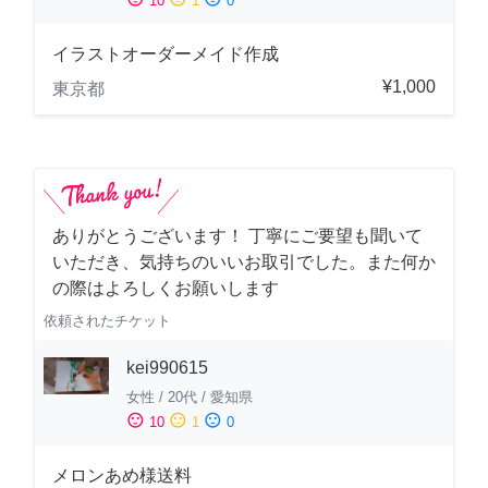
10
1
0
イラストオーダーメイド作成
¥1,000
東京都
ありがとうございます！ 丁寧にご要望も聞いて
いただき、気持ちのいいお取引でした。また何か
の際はよろしくお願いします
依頼されたチケット
kei990615
女性
/
20代
/
愛知県
sentiment_satisfied
sentiment_neutral
sentiment_dissatisfied
10
1
0
メロンあめ様送料