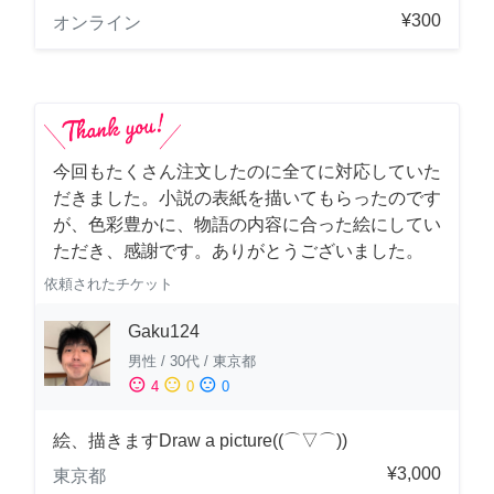
¥300
オンライン
今回もたくさん注文したのに全てに対応していた
だきました。小説の表紙を描いてもらったのです
が、色彩豊かに、物語の内容に合った絵にしてい
ただき、感謝です。ありがとうございました。
依頼されたチケット
Gaku124
男性
/
30代
/
東京都
sentiment_satisfied
sentiment_neutral
sentiment_dissatisfied
4
0
0
絵、描きますDraw a picture((⌒▽⌒))
¥3,000
東京都