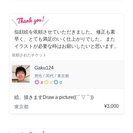
似顔絵を依頼させていただきました。 修正も素
早く、とても満足のいく仕上がりでした。 また
イラストが必要な時はお願いしたいと思います。
依頼されたチケット
Gaku124
男性
/
30代
/
東京都
sentiment_satisfied
sentiment_neutral
sentiment_dissatisfied
4
0
0
絵、描きますDraw a picture((⌒▽⌒))
¥3,000
東京都