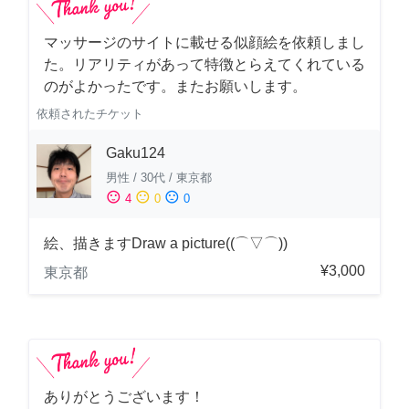
マッサージのサイトに載せる似顔絵を依頼しまし
た。リアリティがあって特徴とらえてくれている
のがよかったです。またお願いします。
依頼されたチケット
Gaku124
男性
/
30代
/
東京都
sentiment_satisfied
sentiment_neutral
sentiment_dissatisfied
4
0
0
絵、描きますDraw a picture((⌒▽⌒))
¥3,000
東京都
ありがとうございます！