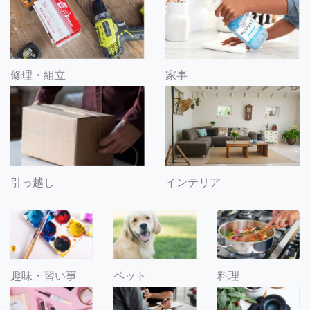
修理・組立
家事
引っ越し
インテリア
趣味・習い事
ペット
料理