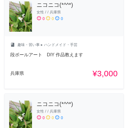
ニコニコ(*^^*)
女性
/
/
兵庫県
sentiment_satisfied
sentiment_neutral
sentiment_dissatisfied
0
0
0
class
趣味・習い事
▸ ハンドメイド・手芸
段ボールアート DIY 作品教えます
¥3,000
兵庫県
ニコニコ(*^^*)
女性
/
/
兵庫県
sentiment_satisfied
sentiment_neutral
sentiment_dissatisfied
0
0
0