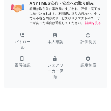
ANYTIMES安心・安全への取り組み
報酬は取引前に事務局に支払われ、評価・完了後
に振り込まれます。利用規約違反の恐れや、少し
でも不審な内容のサービスやリクエストやユーザ
ーがあった場合は通報してください。
詳細を見る
perm_phone_msg
assignment_ind
tag_faces
パトロー
本人確認
評価制度
ル
smartphone
lock
stars
番号確認
シェアワ
認定制度
ーカー保
険