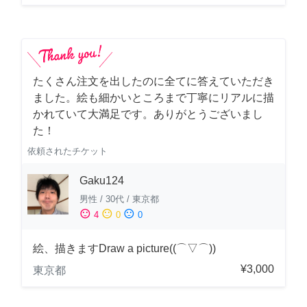
たくさん注文を出したのに全てに答えていただき
ました。絵も細かいところまで丁寧にリアルに描
かれていて大満足です。ありがとうございまし
た！
依頼されたチケット
Gaku124
男性
/
30代
/
東京都
sentiment_satisfied
sentiment_neutral
sentiment_dissatisfied
4
0
0
絵、描きますDraw a picture((⌒▽⌒))
¥3,000
東京都