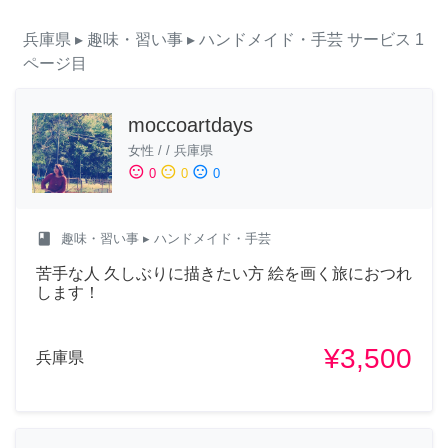
兵庫県
▸ 趣味・習い事
▸ ハンドメイド・手芸
サービス
1
ページ目
moccoartdays
女性
/
/
兵庫県
sentiment_satisfied
sentiment_neutral
sentiment_dissatisfied
0
0
0
class
趣味・習い事
▸ ハンドメイド・手芸
苦手な人 久しぶりに描きたい方 絵を画く旅におつれ
します！
¥3,500
兵庫県