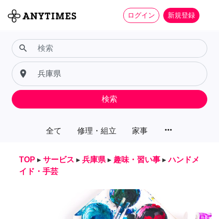
ログイン
新規登録
search
place
検索
more_horiz
全て
修理・組立
家事
TOP
▸
サービス
▸
兵庫県
▸
趣味・習い事
▸
ハンドメ
イド・手芸