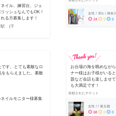
依頼されたチケット
フネイル、練習台、ジェ
ポリッシュなんでもOK！
女性
/
30's
/
神奈
くれる方募集します！
sentiment_satisfied
sentiment_neutral
sentiment_dissatisfied
24
0
0
駅 (千
たです。とても素敵なロ
お台場の海を眺めながら
気をもらえました。素敵
ナー様はお子様がいると
題など会話も楽しませて
も大満足です！
依頼されたチケット
ルネイルモニター様募集
女性
/
/
東京都
sentiment_satisfied
sentiment_neutral
sentiment_dissatisfied
68
0
0