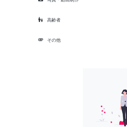
escalator_warning
高齢者
attachment
その他