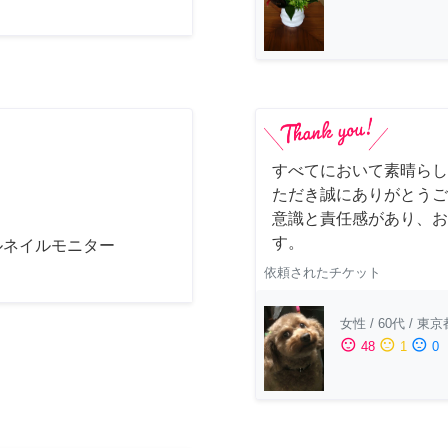
すべてにおいて素晴らし
ただき誠にありがとうご
意識と責任感があり、お
す。
ルネイルモニター
依頼されたチケット
女性
/
60代
/
東京
sentiment_satisfied
sentiment_neutral
sentiment_dissatisfied
48
1
0