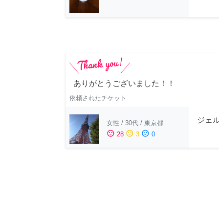
ありがとうございました！！
依頼されたチケット
ジェ
女性
/
30代
/
東京都
sentiment_satisfied
sentiment_neutral
sentiment_dissatisfied
28
3
0