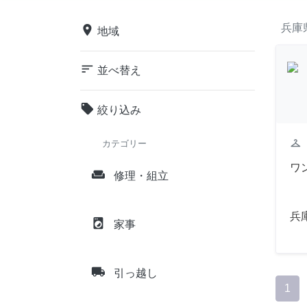
兵庫
place
地域
sort
並べ替え
local_offer
絞り込み
checkroom
カテゴリー
ワ
weekend
修理・組立
兵
local_laundry_service
家事
local_shipping
引っ越し
1