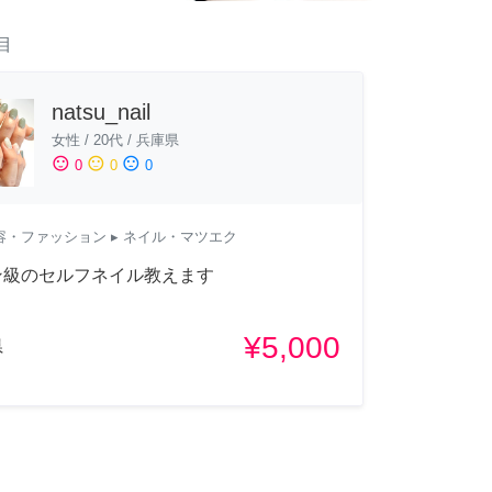
目
natsu_nail
女性
/
20代
/
兵庫県
sentiment_satisfied
sentiment_neutral
sentiment_dissatisfied
0
0
0
容・ファッション
▸ ネイル・マツエク
ン級のセルフネイル教えます
¥5,000
県