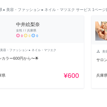
県
▸ 美容・ファッション
▸ ネイル・マツエク
サービス
1ページ
中井絵梨奈
女性
/
/
兵庫県
sentiment_satisfied
sentiment_neutral
sentiment_dissatisfied
0
0
0
美容・ファッション
▸ ネイル・マツエク
checkroom
美
ンカラー600円から〜🌟
サロ
¥600
庫県
兵庫