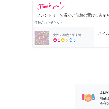
フレンドリーで温かい信頼の置ける素晴
依頼されたチケット
ネイ
女性
/
30代
/
東京都
sentiment_satisfied
sentiment_neutral
sentiment_dissatisfied
1
0
0
AN
報酬
不審