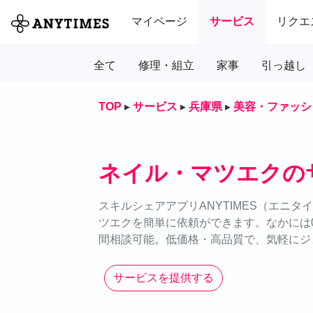
マイページ
サービス
リクエ
全て
修理・組立
家事
引っ越し
TOP
▸
サービス
▸
兵庫県
▸
美容・ファッシ
ネイル・マツエクの
スキルシェアアプリANYTIMES（エニ
ツエクを簡単に依頼ができます。なかには0
間相談可能。低価格・高品質で、気軽にジ
サービスを提供する