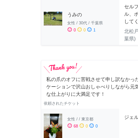
セル
ル、
うみの
して
女性
/
30代
/
千葉県
sentiment_satisfied
sentiment_neutral
sentiment_dissatisfied
0
0
1
北松戸
葉県)
私の爪のオフに苦戦させて申し訳なかっ
ケーションで沢山おしゃべりしながら元
な仕上がりに大満足です！
依頼されたチケット
ジェ
女性
/
/
東京都
sentiment_satisfied
sentiment_neutral
sentiment_dissatisfied
68
0
0