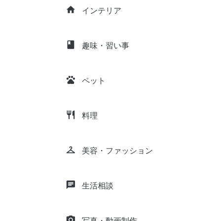
home
インテリア
class
趣味・習い事
pets
ペット
restaurant
料理
checkroom
美容・ファッション
chat
生活相談
camera_alt
写真・動画制作