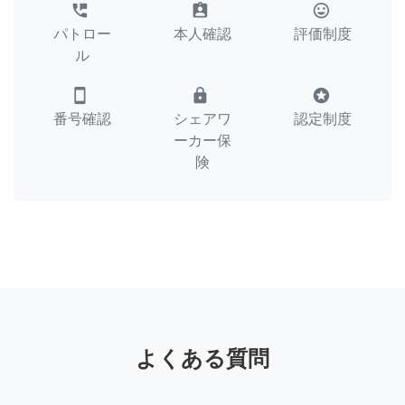
perm_phone_msg
assignment_ind
tag_faces
パトロー
本人確認
評価制度
ル
smartphone
lock
stars
番号確認
シェアワ
認定制度
ーカー保
険
よくある質問