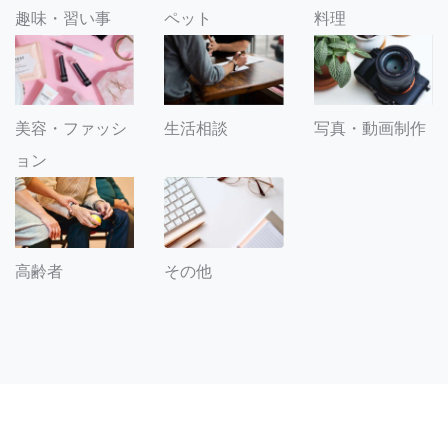
趣味・習い事
ペット
料理
美容・ファッシ
生活相談
写真・動画制作
ョン
その他
高齢者