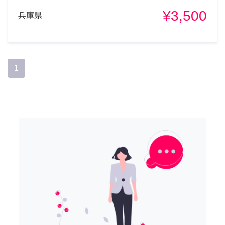
¥3,500
兵庫県
1