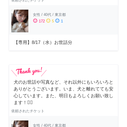
依頼されたチケット
女性
/
40代
/
東京都
sentiment_satisfied
sentiment_neutral
sentiment_dissatisfied
172
5
1
【専用】8/17（水）お世話分
犬のお世話や写真など、それ以外にもいろいろと
ありがとうございます。いま、犬と離れてても安
心しています。また、明日もよろしくお願い致し
ます！🙇‍♂️
依頼されたチケット
女性
/
40代
/
東京都