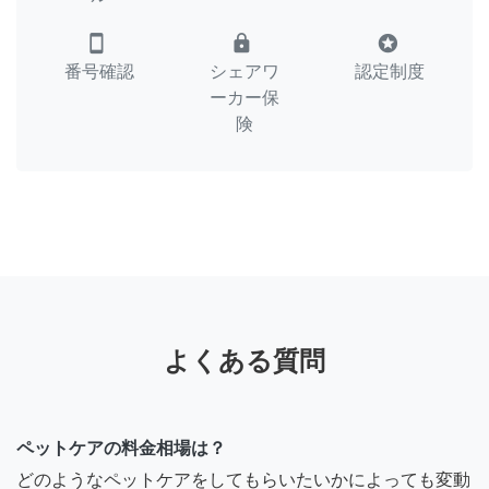
smartphone
lock
stars
番号確認
シェアワ
認定制度
ーカー保
険
よくある質問
ペットケアの料金相場は？
どのようなペットケアをしてもらいたいかによっても変動