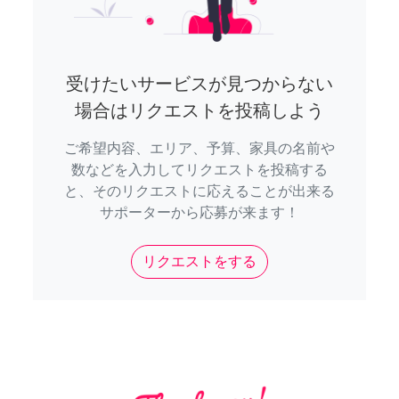
受けたいサービスが見つからない
場合はリクエストを投稿しよう
ご希望内容、エリア、予算、家具の名前や
数などを入力してリクエストを投稿する
と、そのリクエストに応えることが出来る
サポーターから応募が来ます！
リクエストをする