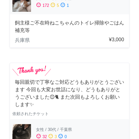
sentiment_satisfied
sentiment_neutral
sentiment_dissatisfied
172
5
1
飼主様ご不在時ねこちゃんのトイレ掃除やごはん
補充等
¥3,000
兵庫県
毎回親切で丁寧なご対応どうもありがとうござい
ます 今回も大変お世話になり、どうもありがと
うございました😊🐈 また次回もよろしくお願い
します✨
依頼されたチケット
女性
/
30代
/
千葉県
sentiment_satisfied
sentiment_neutral
sentiment_dissatisfied
32
3
0