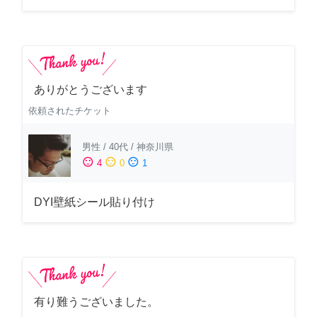
ありがとうございます
依頼されたチケット
男性
/
40代
/
神奈川県
sentiment_satisfied
sentiment_neutral
sentiment_dissatisfied
4
0
1
DYI壁紙シール貼り付け
有り難うございました。