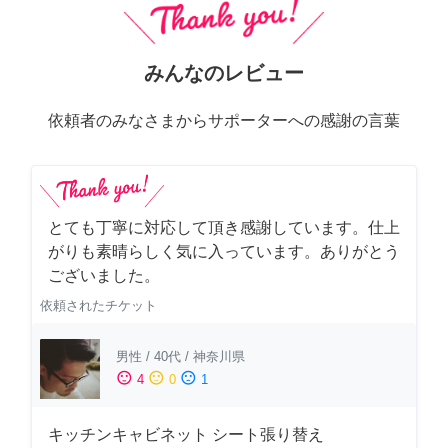
みんなのレビュー
依頼者のみなさまからサポーターへの感謝の言葉
とても丁寧に対応して頂き感謝しています。仕上
がりも素晴らしく気に入っています。ありがとう
ございました。
依頼されたチケット
男性
/
40代
/
神奈川県
sentiment_satisfied
sentiment_neutral
sentiment_dissatisfied
4
0
1
キッチンキャビネット シート張り替え