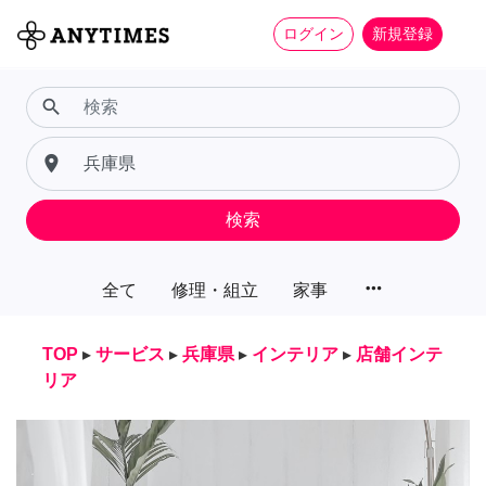
ログイン
新規登録
search
place
検索
more_horiz
全て
修理・組立
家事
TOP
▸
サービス
▸
兵庫県
▸
インテリア
▸
店舗インテ
リア