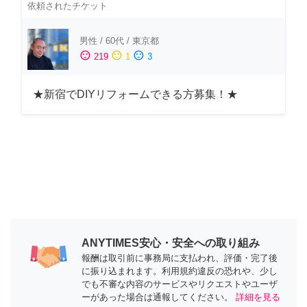
依頼されたチケット
男性
/
60代
/
東京都
sentiment_satisfied
sentiment_neutral
sentiment_dissatisfied
219
1
3
★新宿でDIYリフォームできる方募集！★
ANYTIMES安心・安全への取り組み
報酬は取引前に事務局に支払われ、評価・完了後
に振り込まれます。利用規約違反の恐れや、少し
でも不審な内容のサービスやリクエストやユーザ
ーがあった場合は通報してください。
詳細を見る