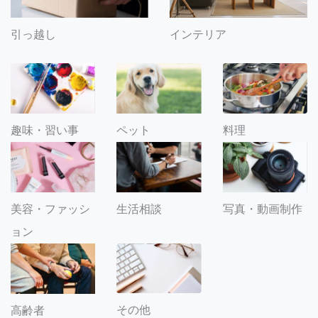
引っ越し
インテリア
趣味・習い事
ペット
料理
美容・ファッシ
生活相談
写真・動画制作
ョン
その他
高齢者