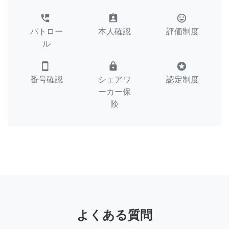
perm_phone_msg
assignment_ind
tag_faces
パトロー
本人確認
評価制度
ル
smartphone
lock
stars
番号確認
シェアワ
認定制度
ーカー保
険
よくある質問