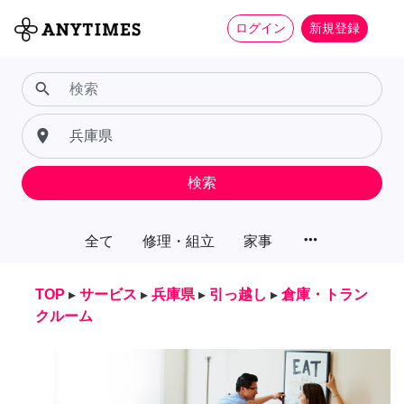
ログイン
新規登録
search
place
検索
more_horiz
全て
修理・組立
家事
TOP
▸
サービス
▸
兵庫県
▸
引っ越し
▸
倉庫・トラン
クルーム