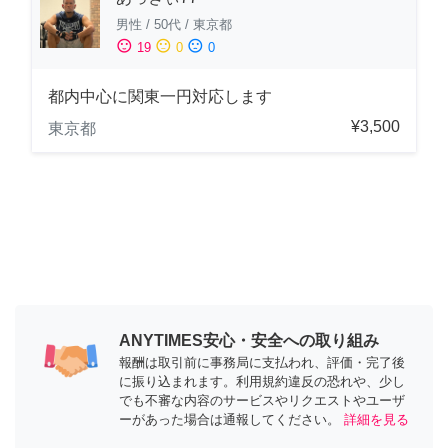
男性
/
50代
/
東京都
sentiment_satisfied
sentiment_neutral
sentiment_dissatisfied
19
0
0
都内中心に関東一円対応します
¥3,500
東京都
ANYTIMES安心・安全への取り組み
報酬は取引前に事務局に支払われ、評価・完了後
に振り込まれます。利用規約違反の恐れや、少し
でも不審な内容のサービスやリクエストやユーザ
ーがあった場合は通報してください。
詳細を見る