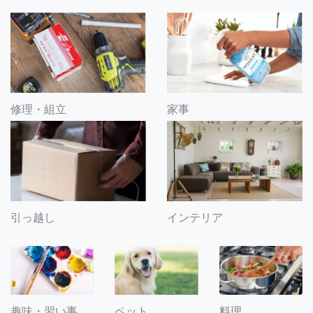
修理・組立
家事
引っ越し
インテリア
趣味・習い事
ペット
料理