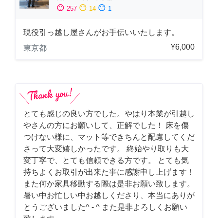
sentiment_satisfied
sentiment_neutral
sentiment_dissatisfied
257
14
1
現役引っ越し屋さんがお手伝いいたします。
¥6,000
東京都
とても感じの良い方でした。やはり本業が引越し
やさんの方にお願いして、正解でした！ 床を傷
つけない様に、マット等できちんと配慮してくだ
さって大変嬉しかったです。 終始やり取りも大
変丁寧で、とても信頼できる方です。 とても気
持ちよくお取引が出来た事に感謝申し上げます！
また何か家具移動する際は是非お願い致します。
暑い中お忙しい中お越しくださり、本当にありが
とうございました^ - ^ また是非よろしくお願い