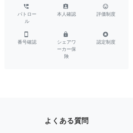
perm_phone_msg
assignment_ind
tag_faces
パトロー
本人確認
評価制度
ル
smartphone
lock
stars
番号確認
シェアワ
認定制度
ーカー保
険
よくある質問