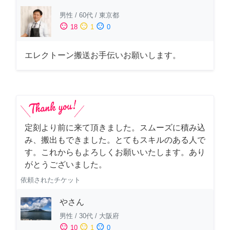
男性
/
60代
/
東京都
sentiment_satisfied
sentiment_neutral
sentiment_dissatisfied
18
1
0
エレクトーン搬送お手伝いお願いします。
定刻より前に来て頂きました。スムーズに積み込
み、搬出もできました。とてもスキルのある人で
す。これからもよろしくお願いいたします。あり
がとうございました。
依頼されたチケット
やさん
男性
/
30代
/
大阪府
sentiment_satisfied
sentiment_neutral
sentiment_dissatisfied
10
1
0