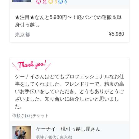
sentiment_satisfied
sentiment_neutral
sentiment_dissatisfied
21
3
0
★注目★なんと5,980円〜！軽バンでの運搬＆単
身引っ越し
¥5,980
東京都
ケーナイさんはとてもプロフェッショナルなお仕
事をしてくれました。フレンドリーで、精度の高
いお手伝いをしていただき、どうもありがとうご
ざいました。知り合いに紹介したいと思いまし
た。
依頼されたチケット
ケーナイ 現引っ越し屋さん
男性
/
40代
/
東京都