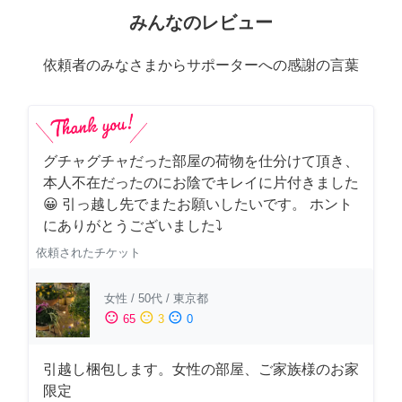
みんなのレビュー
依頼者のみなさまからサポーターへの感謝の言葉
グチャグチャだった部屋の荷物を仕分けて頂き、
本人不在だったのにお陰でキレイに片付きました
😀 引っ越し先でまたお願いしたいです。 ホント
にありがとうございました⤵
依頼されたチケット
女性
/
50代
/
東京都
sentiment_satisfied
sentiment_neutral
sentiment_dissatisfied
65
3
0
引越し梱包します。女性の部屋、ご家族様のお家
限定