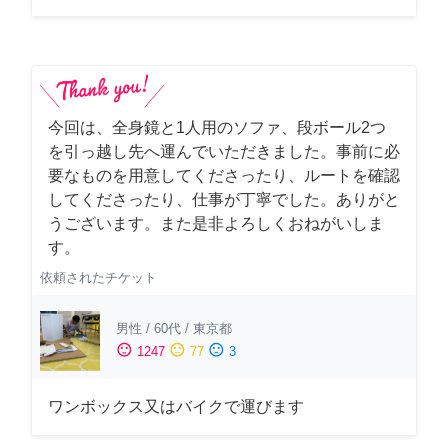
今回は、全身鏡と1人用のソファ、段ボール2つ
を引っ越し先へ運んでいただきました。事前に必
要なものを用意してくださったり、ルートを確認
してくださったり、仕事が丁寧でした。ありがと
うございます。また是非よろしくおねがいしま
す。
依頼されたチケット
男性
/
60代
/
東京都
sentiment_satisfied
sentiment_neutral
sentiment_dissatisfied
1247
77
3
ワンボックス又はバイクで運びます