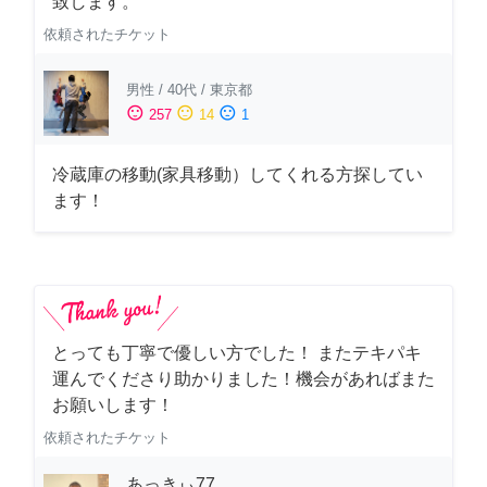
致します。
依頼されたチケット
男性
/
40代
/
東京都
sentiment_satisfied
sentiment_neutral
sentiment_dissatisfied
257
14
1
冷蔵庫の移動(家具移動）してくれる方探してい
ます！
とっても丁寧で優しい方でした！ またテキパキ
運んでくださり助かりました！機会があればまた
お願いします！
依頼されたチケット
あっきぃ77