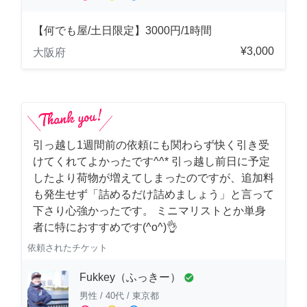
【何でも屋/土日限定】3000円/1時間
¥3,000
大阪府
引っ越し1週間前の依頼にも関わらず快く引き受
けてくれてよかったです^^* 引っ越し前日に予定
したより荷物が増えてしまったのですが、追加料
も発生せず「詰めるだけ詰めましょう」と言って
下さり心強かったです。 ミニマリストとか単身
者に特におすすめです(^o^)👌
依頼されたチケット
Fukkey（ふっきー）
check_circle
男性
/
40代
/
東京都