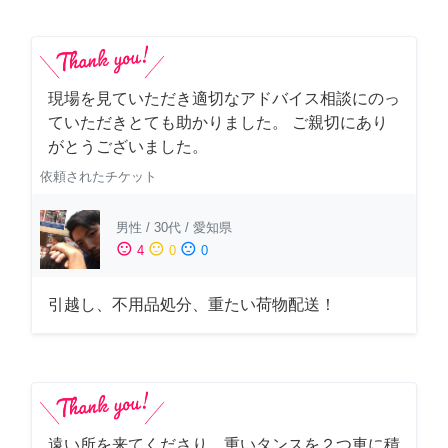
現場を見ていただき適切なアドバイス相談にのっ
ていただきとても助かりました。 ご親切にあり
がとうございました。
依頼されたチケット
男性
/
30代
/
愛知県
sentiment_satisfied
sentiment_neutral
sentiment_dissatisfied
4
0
0
引越し、不用品処分、重たい荷物配送！
遠い所を来てくださり、重いタンスを２つ車に積