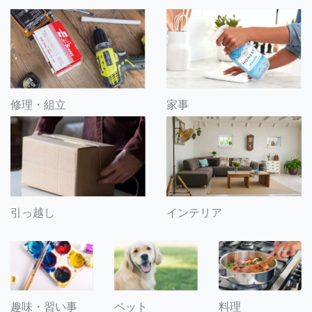
修理・組立
家事
引っ越し
インテリア
趣味・習い事
ペット
料理