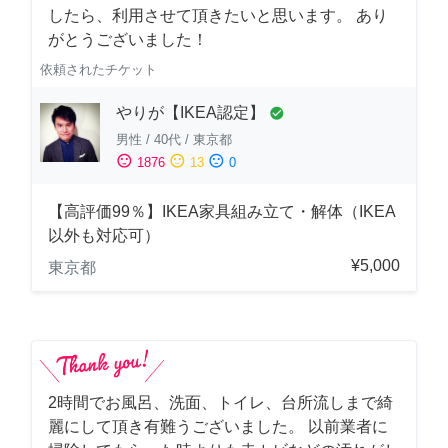
したら、利用させて頂きたいと思います。 あり
がとうございました！
依頼されたチケット
やりが【IKEA認定】
check_circle
男性
/
40代
/
東京都
sentiment_satisfied
sentiment_neutral
sentiment_dissatisfied
1876
13
0
【高評価99％】IKEA家具組み立て・解体（IKEA
以外も対応可）
¥5,000
東京都
2時間でお風呂、洗面、トイレ、台所流しまで綺
麗にして頂き有難うございました。 以前業者に