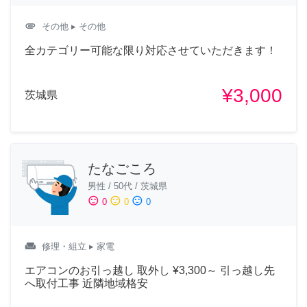
attachment
その他
▸ その他
全カテゴリー可能な限り対応させていただきます！
¥3,000
茨城県
たなごころ
男性
/
50代
/
茨城県
sentiment_satisfied
sentiment_neutral
sentiment_dissatisfied
0
0
0
weekend
修理・組立
▸ 家電
エアコンのお引っ越し 取外し ¥3,300～ 引っ越し先
へ取付工事 近隣地域格安