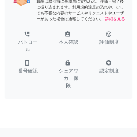
報酬は取引前に事務局に支払われ、評価・完了後
に振り込まれます。利用規約違反の恐れや、少し
でも不審な内容のサービスやリクエストやユーザ
ーがあった場合は通報してください。
詳細を見る
perm_phone_msg
assignment_ind
tag_faces
パトロー
本人確認
評価制度
ル
smartphone
lock
stars
番号確認
シェアワ
認定制度
ーカー保
険