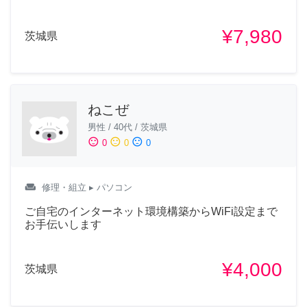
¥7,980
茨城県
ねこぜ
男性
/
40代
/
茨城県
sentiment_satisfied
sentiment_neutral
sentiment_dissatisfied
0
0
0
weekend
修理・組立
▸ パソコン
ご自宅のインターネット環境構築からWiFi設定まで
お手伝いします
¥4,000
茨城県