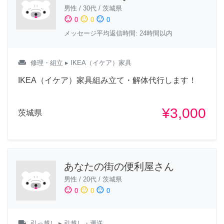
男性
/
30代
/
茨城県
sentiment_satisfied
sentiment_neutral
sentiment_dissatisfied
0
0
0
メッセージ平均返信時間: 24時間以内
weekend
修理・組立
▸ IKEA（イケア）家具
IKEA（イケア）家具組み立て・解体代行します！
¥3,000
茨城県
あなたの街の便利屋さん
男性
/
20代
/
茨城県
sentiment_satisfied
sentiment_neutral
sentiment_dissatisfied
0
0
0
local_shipping
引っ越し
▸ 引越し・運送