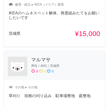
weekend
修理・組立
▸ IKEA（イケア）家具
IKEAのヘムネスベット解体、再度組みたてをお願い
したいです
¥15,000
茨城県
マルマサ
男性
/
40代
/
茨城県
sentiment_satisfied
sentiment_neutral
sentiment_dissatisfied
0
0
0
attachment
その他
▸ その他
草刈り 垣根の刈り込み 駐車場整地 庭整地