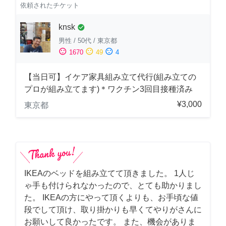
依頼されたチケット
knsk
check_circle
男性
/
50代
/
東京都
sentiment_satisfied
sentiment_neutral
sentiment_dissatisfied
1670
49
4
【当日可】イケア家具組み立て代行(組み立ての
プロが組み立てます)＊ワクチン3回目接種済み
¥3,000
東京都
IKEAのベッドを組み立てて頂きました。 1人じ
ゃ手も付けられなかったので、とても助かりまし
た。 IKEAの方にやって頂くよりも、お手頃な値
段でして頂け、取り掛かりも早くてやりがさんに
お願いして良かったです。 また、機会がありま