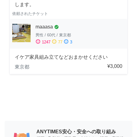
します。
依頼されたチケット
maaasa
check_circle
男性
/
60代
/
東京都
sentiment_satisfied
sentiment_neutral
sentiment_dissatisfied
1247
77
3
イケア家具組み立てなどおまかせください
¥3,000
東京都
ANYTIMES安心・安全への取り組み