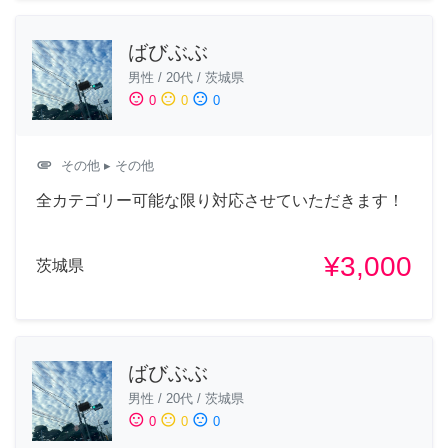
ばびぶぶ
男性
/
20代
/
茨城県
sentiment_satisfied
sentiment_neutral
sentiment_dissatisfied
0
0
0
attachment
その他
▸ その他
全カテゴリー可能な限り対応させていただきます！
¥3,000
茨城県
ばびぶぶ
男性
/
20代
/
茨城県
sentiment_satisfied
sentiment_neutral
sentiment_dissatisfied
0
0
0