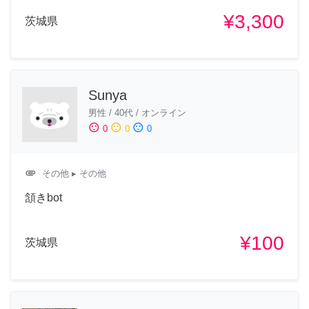
¥3,300
茨城県
Sunya
男性
/
40代
/
オンライン
sentiment_satisfied
sentiment_neutral
sentiment_dissatisfied
0
0
0
attachment
その他
▸ その他
頷きbot
¥100
茨城県