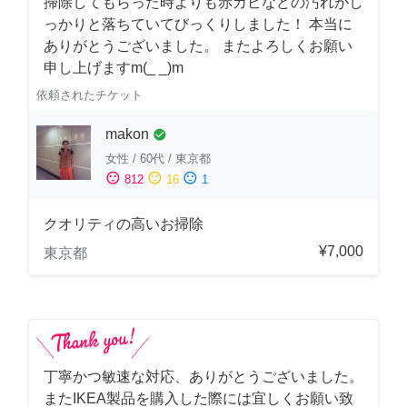
掃除してもらった時よりも赤カビなどの汚れがし
っかりと落ちていてびっくりしました！ 本当に
ありがとうございました。 またよろしくお願い
申し上げますm(_ _)m
依頼されたチケット
makon
check_circle
女性
/
60代
/
東京都
sentiment_satisfied
sentiment_neutral
sentiment_dissatisfied
812
16
1
クオリティの高いお掃除
¥7,000
東京都
丁寧かつ敏速な対応、ありがとうございました。
またIKEA製品を購入した際には宜しくお願い致