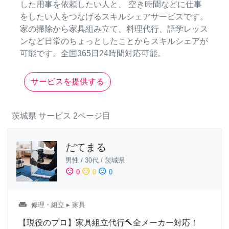
した用事を依頼したい人と、 空き時間などに仕事
をしたい人をつなげるスキルシェアサービスです。
家の掃除から家具組み立て、料理代行、語学レッス
ンなど日常のちょっとしたことからスキルシェアが
可能です。全国365日24時間対応可能。
サービスを提供する
茨城県
サービス
2ページ目
だてまる
男性
/
30代
/
茨城県
sentiment_satisfied
sentiment_neutral
sentiment_dissatisfied
0
0
0
weekend
修理・組立
▸ 家具
【現役のプロ】家具組立代行🔨全メーカー対応！