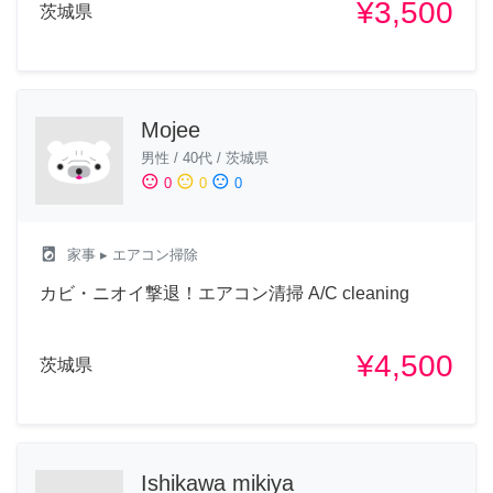
¥3,500
茨城県
Mojee
男性
/
40代
/
茨城県
sentiment_satisfied
sentiment_neutral
sentiment_dissatisfied
0
0
0
local_laundry_service
家事
▸ エアコン掃除
カビ・ニオイ撃退！エアコン清掃 A/C cleaning
¥4,500
茨城県
Ishikawa mikiya