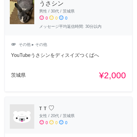
うさシン
男性
/
30代
/
茨城県
sentiment_satisfied
sentiment_neutral
sentiment_dissatisfied
0
0
0
メッセージ平均返信時間: 30分以内
attachment
その他
▸ その他
YouTubeうさシンをディスイズつくばへ
¥2,000
茨城県
т т ♡
女性
/
20代
/
茨城県
sentiment_satisfied
sentiment_neutral
sentiment_dissatisfied
0
0
0