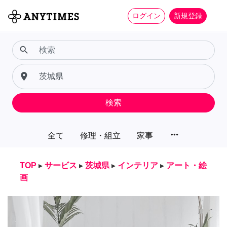
ログイン
新規登録
search
place
検索
more_horiz
全て
修理・組立
家事
TOP
▸
サービス
▸
茨城県
▸
インテリア
▸
アート・絵
画