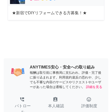
★新宿でDIYリフォームできる方募集！★
ANYTIMES安心・安全への取り組み
報酬は取引前に事務局に支払われ、評価・完了後
に振り込まれます。利用規約違反の恐れや、少し
でも不審な内容のサービスやリクエストやユーザ
ーがあった場合は通報してください。
詳細を見る
perm_phone_msg
assignment_ind
tag_faces
パトロー
本人確認
評価制度
ル