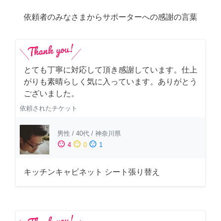
依頼者のみなさまからサポーターへの感謝の言葉
とても丁寧に対応して頂き感謝しています。仕上
がりも素晴らしく気に入っています。ありがとう
ございました。
依頼されたチケット
男性
/
40代
/
神奈川県
sentiment_satisfied
sentiment_neutral
sentiment_dissatisfied
4
0
1
キッチンキャビネット シート張り替え