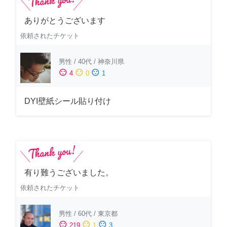
ありがとうございます
依頼されたチケット
男性
/
40代
/
神奈川県
sentiment_satisfied
sentiment_neutral
sentiment_dissatisfied
4
0
1
DYI壁紙シール貼り付け
有り難うございました。
依頼されたチケット
男性
/
60代
/
東京都
sentiment_satisfied
sentiment_neutral
sentiment_dissatisfied
219
1
3