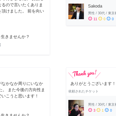
なるので言いたくありま
Sakoda
頂けました。 前を向い
男性
/
30代
/
東京
sentiment_satisfied
sentiment_neutral
sentiment_dissatisfied
11
0
0
と生きませんか？
都
がなかなか周りにいなか
ありがとうございます！
た。 また今後の方向性ま
依頼されたチケット
でいこうと思います！
男性
/
30代
/
東京
sentiment_satisfied
sentiment_neutral
sentiment_dissatisfied
3
1
0
と生きませんか？