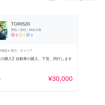
TORI520
男性
/
30代
/
神奈川県
sentiment_satisfied
sentiment_neutral
sentiment_dissatisfied
0
0
0
活相談
▸ 取引・キャリア
【車の購入】自動車の購入、下見、同行します
¥30,000
県