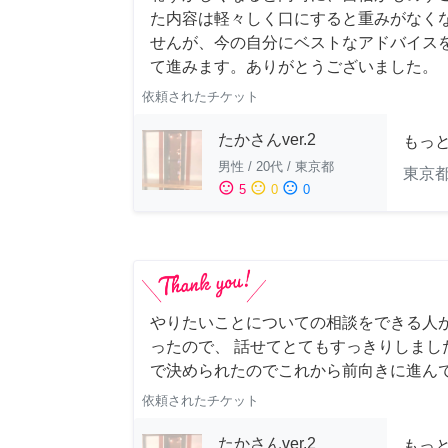
た内容は軽々しく口にすると重みがなく
せんが、今の自分にベストなアドバイスを
て進みます。ありがとうございました。
依頼されたチケット
たかさんver.2
もっ
男性
/
20代
/
東京都
東京
sentiment_satisfied
sentiment_neutral
sentiment_dissatisfied
5
0
0
やりたいことについての相談をできる人
ったので、 話せてとてもすっきりしまし
で決められたのでこれから前向きに進ん
依頼されたチケット
たかさんver.2
もっ