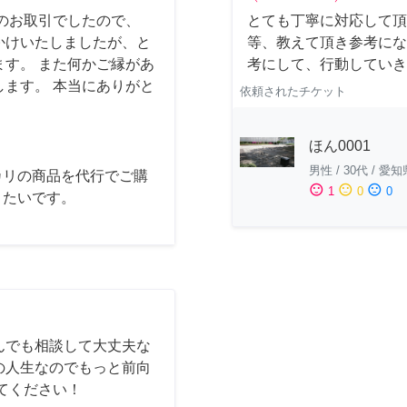
のお取引でしたので、
とても丁寧に対応して頂
かけいたしましたが、と
等、教えて頂き参考にな
す。 また何かご縁があ
考にして、行動していき
ます。 本当にありがと
依頼されたチケット
ほん0001
男性
/
30代
/
愛知
カリの商品を代行でご購
sentiment_satisfied
sentiment_neutral
sentiment_dissatisfied
1
0
0
きたいです。
んでも相談して大丈夫な
の人生なのでもっと前向
てください！