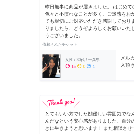
昨日無事に商品が届きました。 はじめて
色々と不慣れなことが多く、ご迷惑をお
ても親切にご対応いただき感謝しておりま
りましたら、どうぞよろしくお願いいたし
うございました。
依頼されたチケット
メル
女性
/
30代
/
千葉県
入頂
sentiment_satisfied
sentiment_neutral
sentiment_dissatisfied
15
0
1
とてもいい方でした🙌優しい雰囲気でな
んだなという安心感がありました。自分
きに生きようと思います！ また相談させ