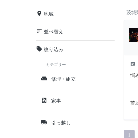
茨城
place
地域
sort
並べ替え
local_offer
絞り込み
chat
カテゴリー
悩
weekend
修理・組立
local_laundry_service
家事
茨
local_shipping
引っ越し
1