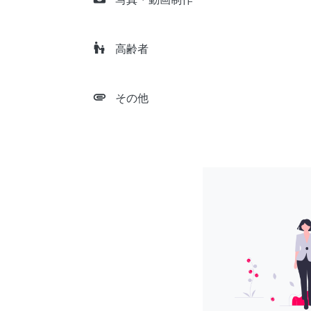
escalator_warning
高齢者
attachment
その他