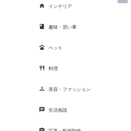
home
インテリア
class
趣味・習い事
pets
ペット
restaurant
料理
checkroom
美容・ファッション
chat
生活相談
camera_alt
写真・動画制作