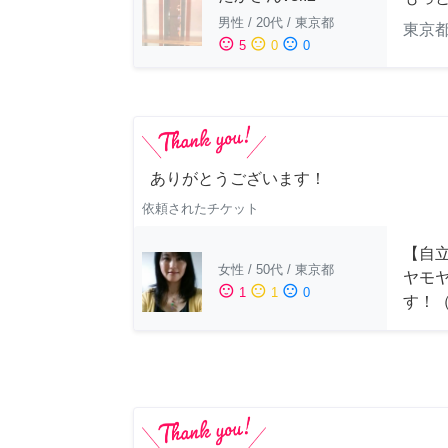
男性
/
20代
/
東京都
東京
sentiment_satisfied
sentiment_neutral
sentiment_dissatisfied
5
0
0
ありがとうございます！
依頼されたチケット
【自
女性
/
50代
/
東京都
ヤモ
sentiment_satisfied
sentiment_neutral
sentiment_dissatisfied
1
1
0
す！