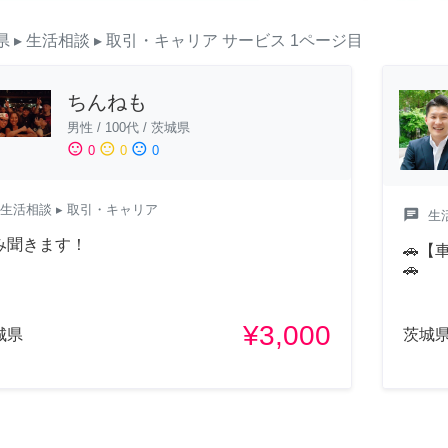
県
▸ 生活相談
▸ 取引・キャリア
サービス
1ページ目
ちんねも
男性
/
100代
/
茨城県
sentiment_satisfied
sentiment_neutral
sentiment_dissatisfied
0
0
0
生活相談
▸ 取引・キャリア
chat
生
み聞きます！
🚗
🚗
¥3,000
城県
茨城