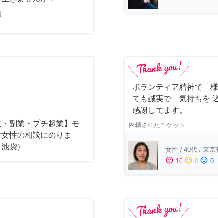
都
ボランティア精神で 様
ても誠実で 気持ちを 
感謝してます。
立・副業・プチ起業】モ
依頼されたチケット
ヤ女性の相談にのりま
（池袋）
女性
/
40代
/
東京
sentiment_satisfied
sentiment_neutral
sentiment_dissatisfied
10
0
0