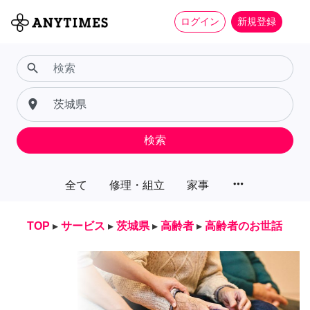
ログイン
新規登録
search
place
検索
more_horiz
全て
修理・組立
家事
TOP
▸
サービス
▸
茨城県
▸
高齢者
▸
高齢者のお世話