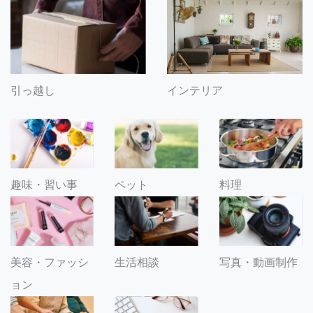
引っ越し
インテリア
趣味・習い事
ペット
料理
美容・ファッシ
生活相談
写真・動画制作
ョン