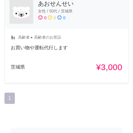
あおせんせい
女性
/
50代
/
茨城県
sentiment_satisfied
sentiment_neutral
sentiment_dissatisfied
0
0
0
escalator_warning
高齢者
▸ 高齢者のお世話
お買い物や運転代行します
¥3,000
茨城県
1