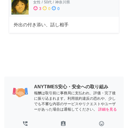
女性
/
50代
/
神奈川県
sentiment_satisfied
sentiment_neutral
sentiment_dissatisfied
3
0
0
外出の付き添い、話し相手
ANYTIMES安心・安全への取り組み
報酬は取引前に事務局に支払われ、評価・完了後
に振り込まれます。利用規約違反の恐れや、少し
でも不審な内容のサービスやリクエストやユーザ
ーがあった場合は通報してください。
詳細を見る
perm_phone_msg
assignment_ind
tag_faces