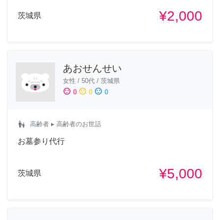
¥2,000
茨城県
あおせんせい
女性
/
50代
/
茨城県
sentiment_satisfied
sentiment_neutral
sentiment_dissatisfied
0
0
0
escalator_warning
高齢者
▸ 高齢者のお世話
お墓参り代行
¥5,000
茨城県