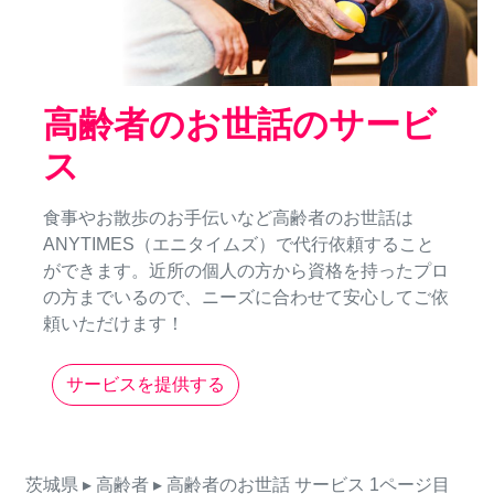
高齢者のお世話のサービ
ス
食事やお散歩のお手伝いなど高齢者のお世話は
ANYTIMES（エニタイムズ）で代行依頼すること
ができます。近所の個人の方から資格を持ったプロ
の方までいるので、ニーズに合わせて安心してご依
頼いただけます！
サービスを提供する
茨城県
▸ 高齢者
▸ 高齢者のお世話
サービス
1ページ目