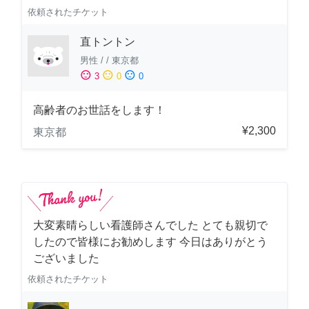
依頼されたチケット
直トントン
男性
/
/
東京都
sentiment_satisfied
sentiment_neutral
sentiment_dissatisfied
3
0
0
高齢者のお世話をします！
¥2,300
東京都
大変素晴らしい看護師さんでした とても親切で
したので皆様にお勧めします 今日はありがとう
ございました
依頼されたチケット