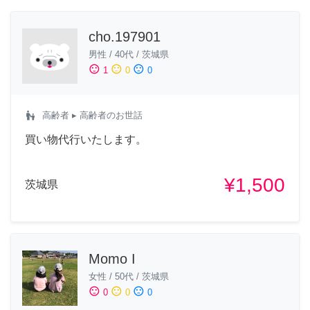
cho.197901
男性
/
40代
/
茨城県
sentiment_satisfied
sentiment_neutral
sentiment_dissatisfied
1
0
0
escalator_warning
高齢者
▸ 高齢者のお世話
買い物代行いたします。
¥1,500
茨城県
Momo I
女性
/
50代
/
茨城県
sentiment_satisfied
sentiment_neutral
sentiment_dissatisfied
0
0
0