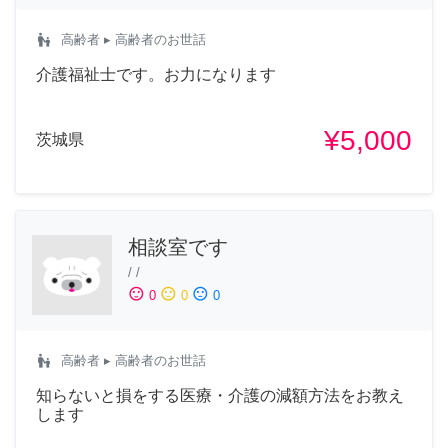
escalator_warning
高齢者
▸ 高齢者のお世話
介護福祉士です。お力になります
¥5,000
茨城県
相談室です
/
/
sentiment_satisfied
sentiment_neutral
sentiment_dissatisfied
0
0
0
escalator_warning
高齢者
▸ 高齢者のお世話
知らないと損をする医療・介護の減額方法をお教え
します