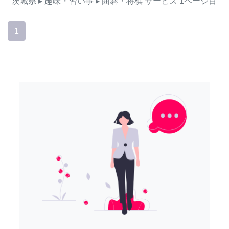
茨城県
▸ 趣味・習い事
▸ 囲碁・将棋
サービス
1ページ目
1