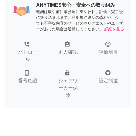
ANYTIMES安心・安全への取り組み
報酬は取引前に事務局に支払われ、評価・完了後
に振り込まれます。利用規約違反の恐れや、少し
でも不審な内容のサービスやリクエストやユーザ
ーがあった場合は通報してください。
詳細を見る
perm_phone_msg
assignment_ind
tag_faces
パトロー
本人確認
評価制度
ル
smartphone
lock
stars
番号確認
シェアワ
認定制度
ーカー保
険