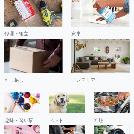
修理・組立
家事
引っ越し
インテリア
趣味・習い事
ペット
料理