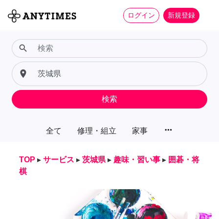
ログイン
新規登録
search
place
検索
more_horiz
全て
修理・組立
家事
TOP
▸
サービス
▸
茨城県
▸
趣味・習い事
▸
囲碁・将
棋