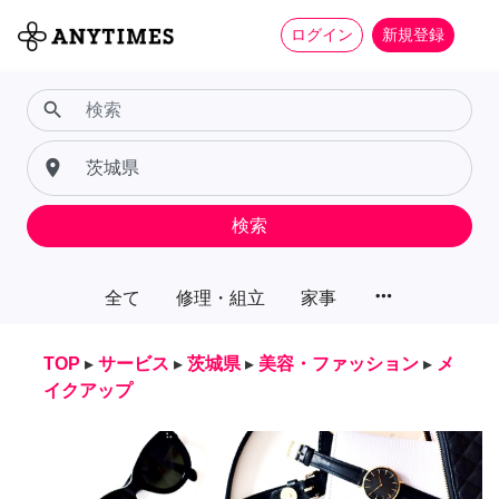
ログイン
新規登録
search
place
検索
more_horiz
全て
修理・組立
家事
TOP
▸
サービス
▸
茨城県
▸
美容・ファッション
▸
メ
イクアップ