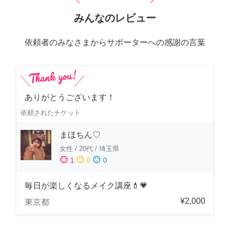
みんなのレビュー
依頼者のみなさまからサポーターへの感謝の言葉
ありがとうございます！
依頼されたチケット
まほちん♡
女性
/
20代
/
埼玉県
sentiment_satisfied
sentiment_neutral
sentiment_dissatisfied
1
0
0
毎日が楽しくなるメイク講座💄💗
¥2,000
東京都