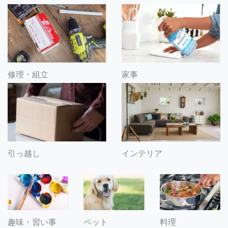
修理・組立
家事
引っ越し
インテリア
趣味・習い事
ペット
料理