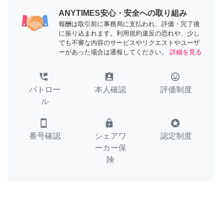
ANYTIMES安心・安全への取り組み
報酬は取引前に事務局に支払われ、評価・完了後
に振り込まれます。利用規約違反の恐れや、少し
でも不審な内容のサービスやリクエストやユーザ
ーがあった場合は通報してください。
詳細を見る
perm_phone_msg
assignment_ind
tag_faces
パトロー
本人確認
評価制度
ル
smartphone
lock
stars
番号確認
シェアワ
認定制度
ーカー保
険