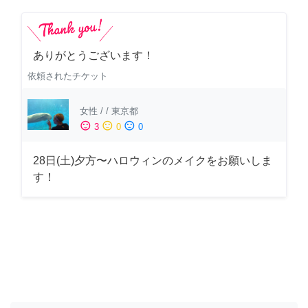
ありがとうございます！
依頼されたチケット
女性
/
/
東京都
sentiment_satisfied
sentiment_neutral
sentiment_dissatisfied
3
0
0
28日(土)夕方〜ハロウィンのメイクをお願いしま
す！