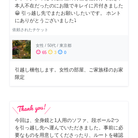
本人不在だったのにお陰でキレイに片付きました
😀 引っ越し先でまたお願いしたいです。 ホント
にありがとうございました⤵
依頼されたチケット
女性
/
50代
/
東京都
sentiment_satisfied
sentiment_neutral
sentiment_dissatisfied
65
3
0
引越し梱包します。女性の部屋、ご家族様のお家
限定
今回は、全身鏡と1人用のソファ、段ボール2つ
を引っ越し先へ運んでいただきました。事前に必
要なものを用意してくださったり、ルートを確認