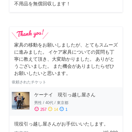
不用品を無償回収します！
家具の移動をお願いしましたが、とてもスムーズ
に進みました。 イケア家具についての質問も丁
寧に教えて頂き、大変助かりました。 ありがと
うございました。 また機会がありましたらぜひ
お願いしたいと思います。
依頼されたチケット
ケーナイ 現引っ越し屋さん
男性
/
40代
/
東京都
sentiment_satisfied
sentiment_neutral
sentiment_dissatisfied
257
14
1
現役引っ越し屋さんがお手伝いいたします。