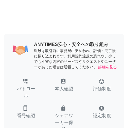
ANYTIMES安心・安全への取り組み
報酬は取引前に事務局に支払われ、評価・完了後
に振り込まれます。利用規約違反の恐れや、少し
でも不審な内容のサービスやリクエストやユーザ
ーがあった場合は通報してください。
詳細を見る
perm_phone_msg
assignment_ind
tag_faces
パトロー
本人確認
評価制度
ル
smartphone
lock
stars
番号確認
シェアワ
認定制度
ーカー保