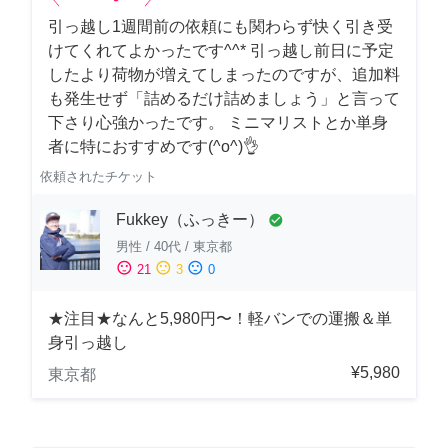
引っ越し1週間前の依頼にも関わらず快く引き受
けてくれてよかったです^^* 引っ越し前日に予定
したより荷物が増えてしまったのですが、追加料
も発生せず「詰めるだけ詰めましょう」と言って
下さり心強かったです。 ミニマリストとか単身
者に特におすすめです(^o^)👌
依頼されたチケット
Fukkey（ふっきー）
check_circle
男性
/
40代
/
東京都
sentiment_satisfied
sentiment_neutral
sentiment_dissatisfied
21
3
0
★注目★なんと5,980円〜！軽バンでの運搬＆単
身引っ越し
¥5,980
東京都