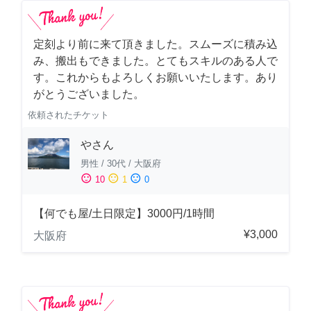
定刻より前に来て頂きました。スムーズに積み込
み、搬出もできました。とてもスキルのある人で
す。これからもよろしくお願いいたします。あり
がとうございました。
依頼されたチケット
やさん
男性
/
30代
/
大阪府
sentiment_satisfied
sentiment_neutral
sentiment_dissatisfied
10
1
0
【何でも屋/土日限定】3000円/1時間
¥3,000
大阪府