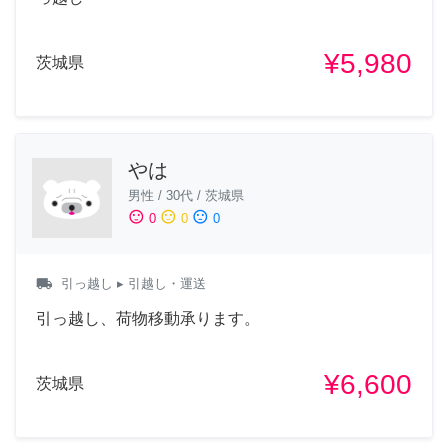
¥5,980
茨城県
やは
男性
/
30代
/
茨城県
sentiment_satisfied
sentiment_neutral
sentiment_dissatisfied
0
0
0
local_shipping
引っ越し
▸ 引越し・運送
引っ越し、荷物移動承ります。
¥6,600
茨城県