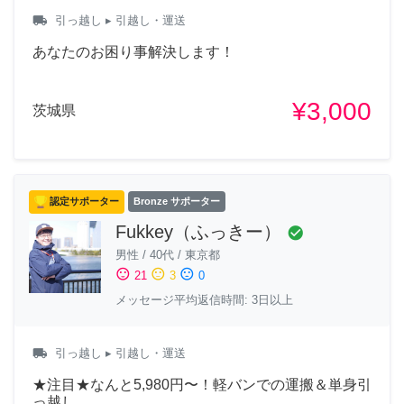
local_shipping
引っ越し
▸ 引越し・運送
あなたのお困り事解決します！
¥3,000
茨城県
認定サポーター
Bronze サポーター
Fukkey（ふっきー）
check_circle
男性
/
40代
/
東京都
sentiment_satisfied
sentiment_neutral
sentiment_dissatisfied
21
3
0
メッセージ平均返信時間: 3日以上
local_shipping
引っ越し
▸ 引越し・運送
★注目★なんと5,980円〜！軽バンでの運搬＆単身引
っ越し