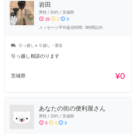
岩田
男性
/
50代
/
茨城県
sentiment_satisfied
sentiment_neutral
sentiment_dissatisfied
29
2
0
メッセージ平均返信時間: 3時間以内
local_shipping
引っ越し
▸ 引越し・運送
引っ越し相談のります
¥0
茨城県
あなたの街の便利屋さん
男性
/
20代
/
茨城県
sentiment_satisfied
sentiment_neutral
sentiment_dissatisfied
0
0
0