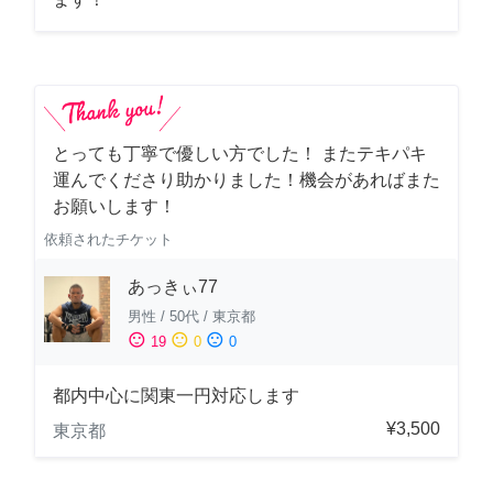
とっても丁寧で優しい方でした！ またテキパキ
運んでくださり助かりました！機会があればまた
お願いします！
依頼されたチケット
あっきぃ77
男性
/
50代
/
東京都
sentiment_satisfied
sentiment_neutral
sentiment_dissatisfied
19
0
0
都内中心に関東一円対応します
¥3,500
東京都