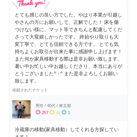
とても感じの良い方でした。やはり本業が引越し
やさんの方にお願いして、正解でした！ 床を傷
つけない様に、マット等できちんと配慮してくだ
さって大変嬉しかったです。 終始やり取りも大
変丁寧で、とても信頼できる方です。 とても気
持ちよくお取引が出来た事に感謝申し上げます！
また何か家具移動する際は是非お願い致します。
暑い中お忙しい中お越しくださり、本当にありが
とうございました^ - ^ また是非よろしくお願い
致します。
依頼されたチケット
男性
/
40代
/
東京都
sentiment_satisfied
sentiment_neutral
sentiment_dissatisfied
257
14
1
冷蔵庫の移動(家具移動）してくれる方探してい
ます！