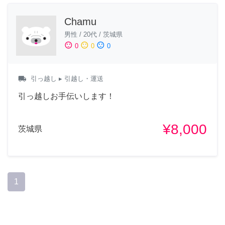
Chamu
男性
/
20代
/
茨城県
sentiment_satisfied
sentiment_neutral
sentiment_dissatisfied
0
0
0
local_shipping
引っ越し
▸ 引越し・運送
引っ越しお手伝いします！
¥8,000
茨城県
1