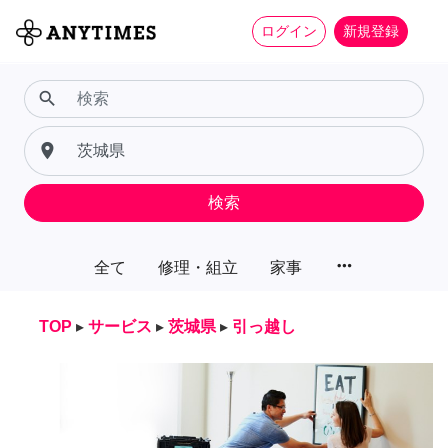
ログイン
新規登録
search
place
検索
more_horiz
全て
修理・組立
家事
TOP
▸
サービス
▸
茨城県
▸
引っ越し