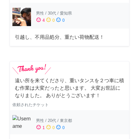
男性
/
30代
/
愛知県
sentiment_satisfied
sentiment_neutral
sentiment_dissatisfied
4
0
0
引越し、不用品処分、重たい荷物配送！
遠い所を来てくださり、重いタンスを２つ車に積
む作業は大変だったと思います。 大変お世話に
なりました。 ありがとうございます！
依頼されたチケット
男性
/
20代
/
東京都
sentiment_satisfied
sentiment_neutral
sentiment_dissatisfied
1
0
0