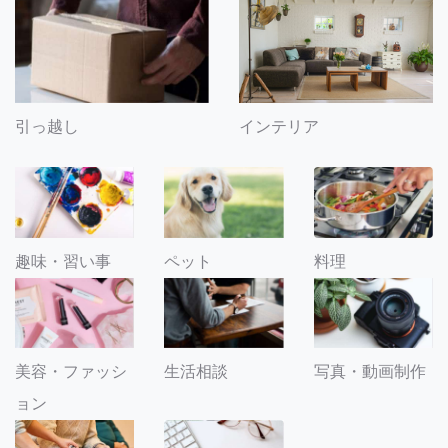
引っ越し
インテリア
趣味・習い事
ペット
料理
美容・ファッシ
生活相談
写真・動画制作
ョン