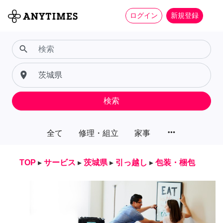
ログイン
新規登録
search
place
検索
more_horiz
全て
修理・組立
家事
TOP
▸
サービス
▸
茨城県
▸
引っ越し
▸
包装・梱包