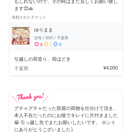
もしれないので、その時はまた宜しくお願い致し
ます😊🙏
依頼されたチケット
ゆりまま
女性
/
50代
/
千葉県
sentiment_satisfied
sentiment_neutral
sentiment_dissatisfied
6
1
0
引越しの荷造り、荷ほどき
¥4,000
千葉県
グチャグチャだった部屋の荷物を仕分けて頂き、
本人不在だったのにお陰でキレイに片付きました
😀 引っ越し先でまたお願いしたいです。 ホント
にありがとうございました⤵