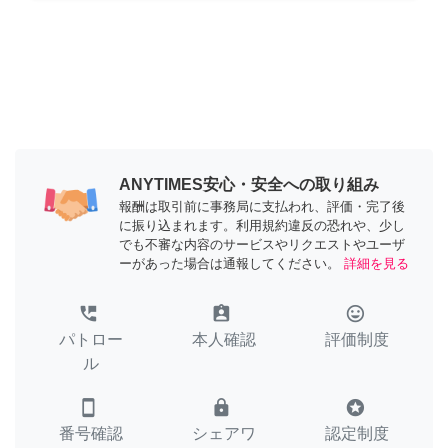
ANYTIMES安心・安全への取り組み
報酬は取引前に事務局に支払われ、評価・完了後
に振り込まれます。利用規約違反の恐れや、少し
でも不審な内容のサービスやリクエストやユーザ
ーがあった場合は通報してください。
詳細を見る
perm_phone_msg
assignment_ind
tag_faces
パトロー
本人確認
評価制度
ル
smartphone
lock
stars
番号確認
シェアワ
認定制度