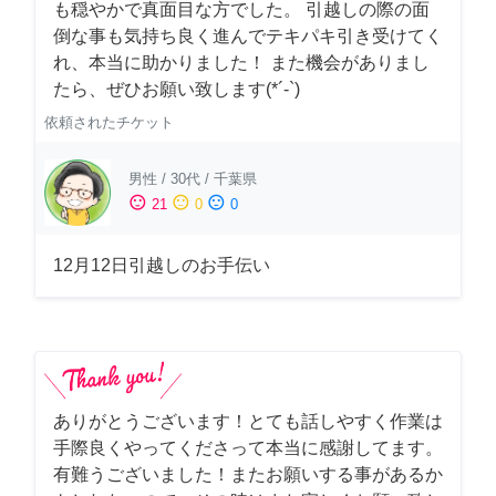
も穏やかで真面目な方でした。 引越しの際の面
倒な事も気持ち良く進んでテキパキ引き受けてく
れ、本当に助かりました！ また機会がありまし
たら、ぜひお願い致します(*´-`)
依頼されたチケット
男性
/
30代
/
千葉県
sentiment_satisfied
sentiment_neutral
sentiment_dissatisfied
21
0
0
12月12日引越しのお手伝い
ありがとうございます！とても話しやすく作業は
手際良くやってくださって本当に感謝してます。
有難うございました！またお願いする事があるか