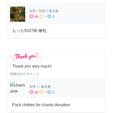
女性
/
50代
/
東京都
sentiment_satisfied
sentiment_neutral
sentiment_dissatisfied
65
3
0
もっち9107様 梱包
Thank you very much!
依頼されたチケット
女性
/
/
東京都
sentiment_satisfied
sentiment_neutral
sentiment_dissatisfied
20
0
0
Pack clothes for charity donation