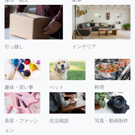
引っ越し
インテリア
趣味・習い事
ペット
料理
美容・ファッシ
生活相談
写真・動画制作
ョン