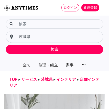
ログイン
新規登録
search
place
検索
more_horiz
全て
修理・組立
家事
TOP
▸
サービス
▸
茨城県
▸
インテリア
▸
店舗インテ
リア