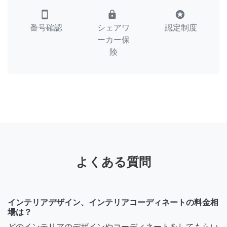
smartphone
lock
stars
番号確認
シェアワ
認定制度
ーカー保
険
よくある質問
インテリアデザイン、インテリアコーディネートの料金相
場は？
どのインテリアのデザインやコーディネートをしてもらい