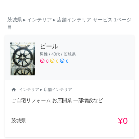
茨城県
▸ インテリア
▸ 店舗インテリア
サービス
1ページ
目
ビール
男性
/
40代
/
茨城県
sentiment_satisfied
sentiment_neutral
sentiment_dissatisfied
0
0
0
home
インテリア
▸ 店舗インテリア
ご自宅リフォーム お店開業 一部増設など
¥0
茨城県