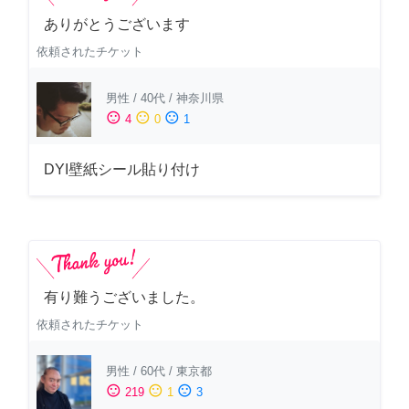
ありがとうございます
依頼されたチケット
男性
/
40代
/
神奈川県
sentiment_satisfied
sentiment_neutral
sentiment_dissatisfied
4
0
1
DYI壁紙シール貼り付け
有り難うございました。
依頼されたチケット
男性
/
60代
/
東京都
sentiment_satisfied
sentiment_neutral
sentiment_dissatisfied
219
1
3