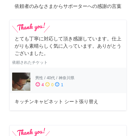
依頼者のみなさまからサポーターへの感謝の言葉
とても丁寧に対応して頂き感謝しています。仕上
がりも素晴らしく気に入っています。ありがとう
ございました。
依頼されたチケット
男性
/
40代
/
神奈川県
sentiment_satisfied
sentiment_neutral
sentiment_dissatisfied
4
0
1
キッチンキャビネット シート張り替え