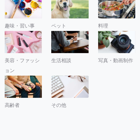
趣味・習い事
ペット
料理
美容・ファッシ
生活相談
写真・動画制作
ョン
その他
高齢者