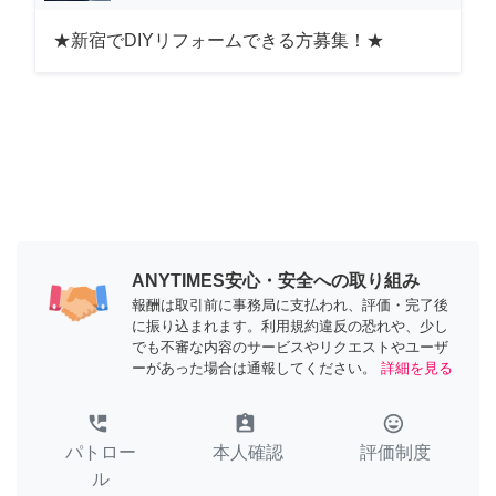
★新宿でDIYリフォームできる方募集！★
ANYTIMES安心・安全への取り組み
報酬は取引前に事務局に支払われ、評価・完了後
に振り込まれます。利用規約違反の恐れや、少し
でも不審な内容のサービスやリクエストやユーザ
ーがあった場合は通報してください。
詳細を見る
perm_phone_msg
assignment_ind
tag_faces
パトロー
本人確認
評価制度
ル