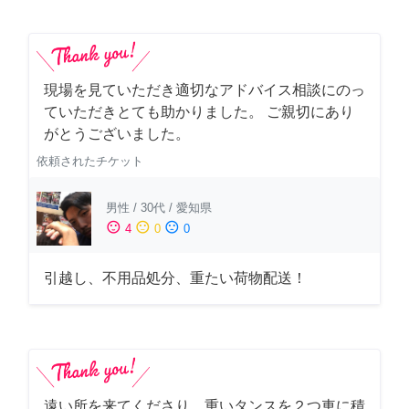
現場を見ていただき適切なアドバイス相談にのっ
ていただきとても助かりました。 ご親切にあり
がとうございました。
依頼されたチケット
男性
/
30代
/
愛知県
sentiment_satisfied
sentiment_neutral
sentiment_dissatisfied
4
0
0
引越し、不用品処分、重たい荷物配送！
遠い所を来てくださり、重いタンスを２つ車に積