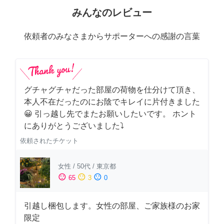
みんなのレビュー
依頼者のみなさまからサポーターへの感謝の言葉
グチャグチャだった部屋の荷物を仕分けて頂き、
本人不在だったのにお陰でキレイに片付きました
😀 引っ越し先でまたお願いしたいです。 ホント
にありがとうございました⤵
依頼されたチケット
女性
/
50代
/
東京都
sentiment_satisfied
sentiment_neutral
sentiment_dissatisfied
65
3
0
引越し梱包します。女性の部屋、ご家族様のお家
限定