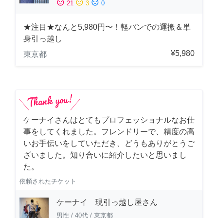
sentiment_satisfied
sentiment_neutral
sentiment_dissatisfied
21
3
0
★注目★なんと5,980円〜！軽バンでの運搬＆単
身引っ越し
¥5,980
東京都
ケーナイさんはとてもプロフェッショナルなお仕
事をしてくれました。フレンドリーで、精度の高
いお手伝いをしていただき、どうもありがとうご
ざいました。知り合いに紹介したいと思いまし
た。
依頼されたチケット
ケーナイ 現引っ越し屋さん
男性
/
40代
/
東京都