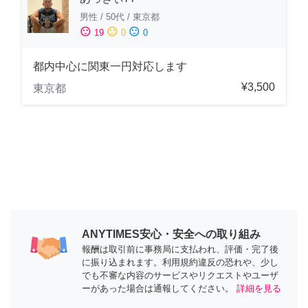
男性
/
50代
/
東京都
sentiment_satisfied
sentiment_neutral
sentiment_dissatisfied
19
0
0
都内中心に関東一円対応します
¥3,500
東京都
ANYTIMES安心・安全への取り組み
報酬は取引前に事務局に支払われ、評価・完了後
に振り込まれます。利用規約違反の恐れや、少し
でも不審な内容のサービスやリクエストやユーザ
ーがあった場合は通報してください。
詳細を見る