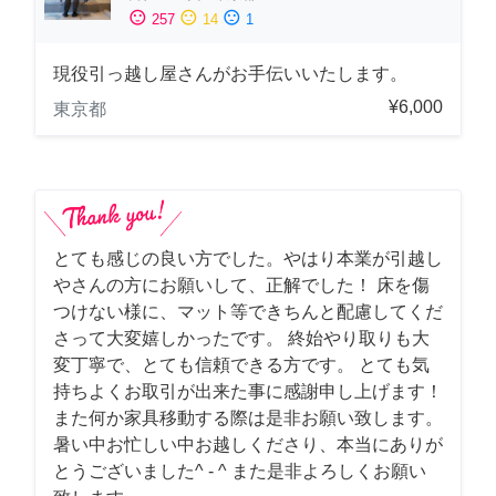
sentiment_satisfied
sentiment_neutral
sentiment_dissatisfied
257
14
1
現役引っ越し屋さんがお手伝いいたします。
¥6,000
東京都
とても感じの良い方でした。やはり本業が引越し
やさんの方にお願いして、正解でした！ 床を傷
つけない様に、マット等できちんと配慮してくだ
さって大変嬉しかったです。 終始やり取りも大
変丁寧で、とても信頼できる方です。 とても気
持ちよくお取引が出来た事に感謝申し上げます！
また何か家具移動する際は是非お願い致します。
暑い中お忙しい中お越しくださり、本当にありが
とうございました^ - ^ また是非よろしくお願い