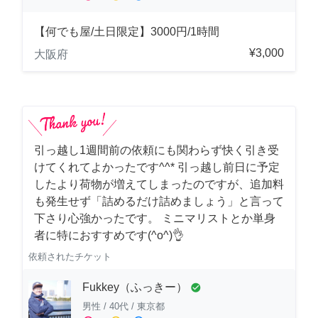
【何でも屋/土日限定】3000円/1時間
¥3,000
大阪府
引っ越し1週間前の依頼にも関わらず快く引き受
けてくれてよかったです^^* 引っ越し前日に予定
したより荷物が増えてしまったのですが、追加料
も発生せず「詰めるだけ詰めましょう」と言って
下さり心強かったです。 ミニマリストとか単身
者に特におすすめです(^o^)👌
依頼されたチケット
Fukkey（ふっきー）
check_circle
男性
/
40代
/
東京都