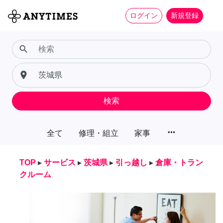
ログイン
新規登録
search
place
検索
more_horiz
全て
修理・組立
家事
TOP
▸
サービス
▸
茨城県
▸
引っ越し
▸
倉庫・トラン
クルーム