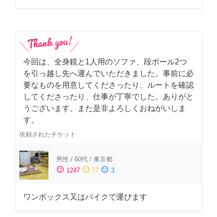
今回は、全身鏡と1人用のソファ、段ボール2つ
を引っ越し先へ運んでいただきました。事前に必
要なものを用意してくださったり、ルートを確認
してくださったり、仕事が丁寧でした。ありがと
うございます。また是非よろしくおねがいしま
す。
依頼されたチケット
男性
/
60代
/
東京都
sentiment_satisfied
sentiment_neutral
sentiment_dissatisfied
1247
77
3
ワンボックス又はバイクで運びます