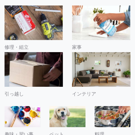
修理・組立
家事
引っ越し
インテリア
趣味・習い事
ペット
料理