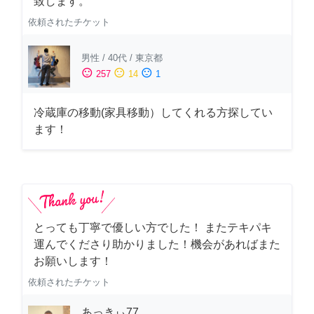
致します。
依頼されたチケット
男性
/
40代
/
東京都
sentiment_satisfied
sentiment_neutral
sentiment_dissatisfied
257
14
1
冷蔵庫の移動(家具移動）してくれる方探してい
ます！
とっても丁寧で優しい方でした！ またテキパキ
運んでくださり助かりました！機会があればまた
お願いします！
依頼されたチケット
あっきぃ77