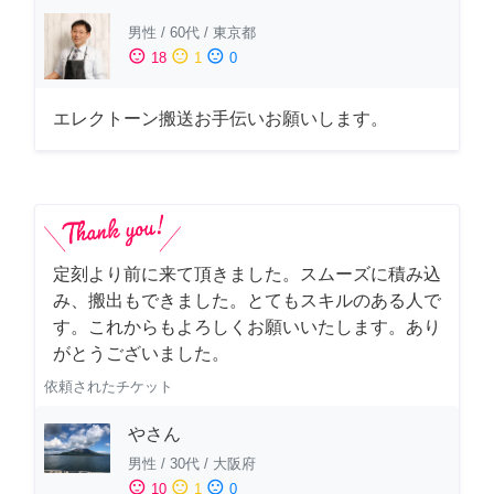
男性
/
60代
/
東京都
sentiment_satisfied
sentiment_neutral
sentiment_dissatisfied
18
1
0
エレクトーン搬送お手伝いお願いします。
定刻より前に来て頂きました。スムーズに積み込
み、搬出もできました。とてもスキルのある人で
す。これからもよろしくお願いいたします。あり
がとうございました。
依頼されたチケット
やさん
男性
/
30代
/
大阪府
sentiment_satisfied
sentiment_neutral
sentiment_dissatisfied
10
1
0