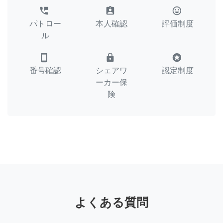
perm_phone_msg
assignment_ind
tag_faces
パトロー
本人確認
評価制度
ル
smartphone
lock
stars
番号確認
シェアワ
認定制度
ーカー保
険
よくある質問