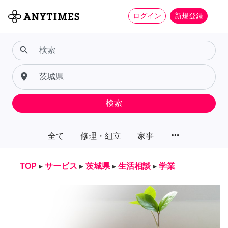
ログイン
新規登録
search
place
検索
more_horiz
全て
修理・組立
家事
TOP
▸
サービス
▸
茨城県
▸
生活相談
▸
学業