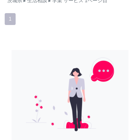
茨城県
▸ 生活相談
▸ 学業
サービス
1ページ目
1