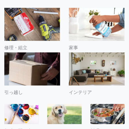
修理・組立
家事
引っ越し
インテリア