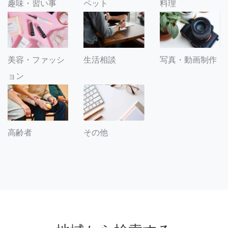
趣味・習い事
ペット
料理
美容・ファッシ
生活相談
写真・動画制作
ョン
その他
高齢者