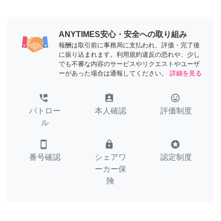
ANYTIMES安心・安全への取り組み
報酬は取引前に事務局に支払われ、評価・完了後
に振り込まれます。利用規約違反の恐れや、少し
でも不審な内容のサービスやリクエストやユーザ
ーがあった場合は通報してください。
詳細を見る
perm_phone_msg
assignment_ind
tag_faces
パトロー
本人確認
評価制度
ル
smartphone
lock
stars
番号確認
シェアワ
認定制度
ーカー保
険