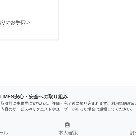
貼りのお手伝い
YTIMES安心・安全への取り組み
は取引前に事務局に支払われ、評価・完了後に振り込まれます。利用規約違反
な内容のサービスやリクエストやユーザーがあった場合は通報してください。
assignment_ind
ール
本人確認
評