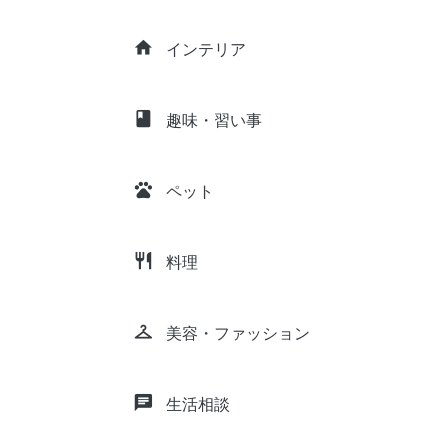
home
インテリア
class
趣味・習い事
pets
ペット
restaurant
料理
checkroom
美容・ファッション
chat
生活相談