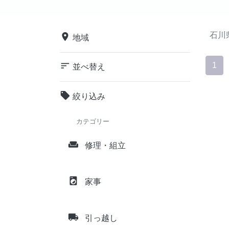
石川
place
地域
sort
1
並べ替え
local_offer
絞り込み
カテゴリー
weekend
修理・組立
local_laundry_service
家事
local_shipping
引っ越し