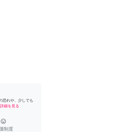
の恐れや、少しでも
詳細を見る
tag_faces
価制度