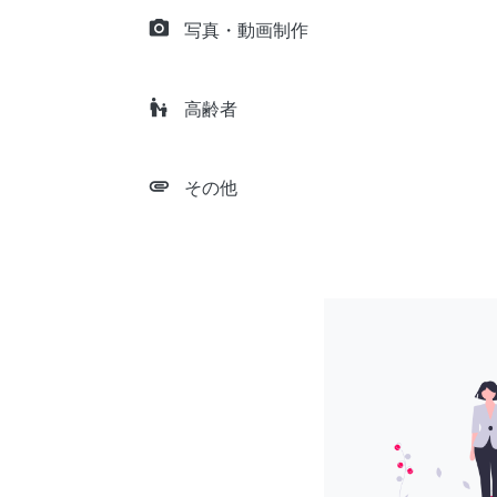
camera_alt
写真・動画制作
escalator_warning
高齢者
attachment
その他