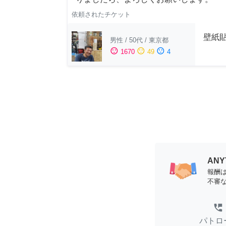
依頼されたチケット
壁紙
男性
/
50代
/
東京都
sentiment_satisfied
sentiment_neutral
sentiment_dissatisfied
1670
49
4
AN
報酬
不審
perm_phone_msg
パトロ