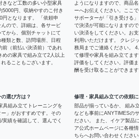
扉付きなど工数の多い小型家具
ようになりますので、商品名
約5000円、収納やすのこ付き
ーへお伝えください。ここで
0円となります。 「依頼申
サポーターが「引き受ける」
せんので、詳細は、各サービ
で決済が可能になりますので
いてから、個別チャットにて
い決済をしてください。お支
の種類と数、訪問場所、日程
利用いただけます。 クレジ
約前（前払い決済前）であれ
務局までご連絡ください。 
きめの家具で組み立て2人以上
て修理や家具を組み立てます
されることもございます。
評価をしてください。評価ま
酬を受け取ることができます
ーの選び方は？
修理・家具組み立ての依頼に
）家具組み立てトレーニングを
部品が揃っているか、 組み
ター」がおすすめです。その
なども事前にANYTIMES
/実績を確認して、選んでく
ださい。 また、イケア製品
ア公式ホームページに各種情
ちらへお問い合わせください