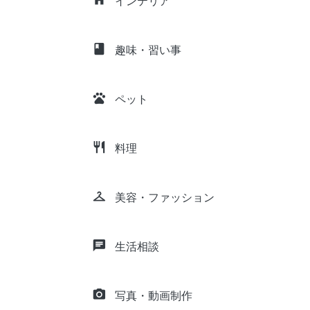
インテリア
class
趣味・習い事
pets
ペット
restaurant
料理
checkroom
美容・ファッション
chat
生活相談
camera_alt
写真・動画制作