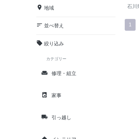
石川
place
地域
sort
1
並べ替え
local_offer
絞り込み
カテゴリー
weekend
修理・組立
local_laundry_service
家事
local_shipping
引っ越し
home