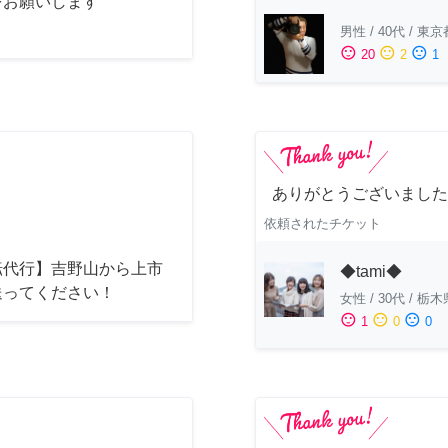
をお願いします
男性
/
40代
/
東京
sentiment_satisfied
sentiment_neutral
sentiment_dissatisfied
20
2
1
ありがとうございました
依頼されたチケット
転代行】吉野山から上市
◆tami◆
送ってください！
女性
/
30代
/
栃木
sentiment_satisfied
sentiment_neutral
sentiment_dissatisfied
1
0
0