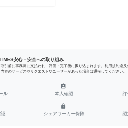
YTIMES安心・安全への取り組み
は取引前に事務局に支払われ、評価・完了後に振り込まれます。利用規約違反
な内容のサービスやリクエストやユーザーがあった場合は通報してください。
assignment_ind
ール
本人確認
評
lock
確認
シェアワーカー保険
認