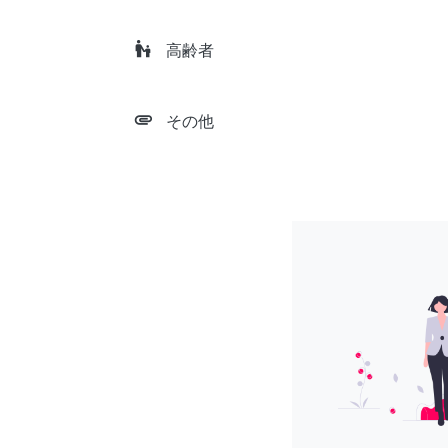
escalator_warning
高齢者
attachment
その他