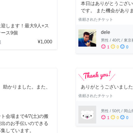
本日はありがとうござい
です。 また機会があり
依頼されたチケット
迎します！最大9人+ス
dele
ース9個
男性
/
40代
/
東京
¥1,000
都
sentiment_satisfied
sentiment_neutral
sentiment_dissatisfied
1
0
0
、助かりました。また、
ありがとうございました
依頼されたチケット
男性
/
50代
/
岡山
ト会場まで4/7(土)の搬
sentiment_satisfied
sentiment_neutral
sentiment_dissatisfied
1
0
0
搬出のお手伝いのできる
募集しています。