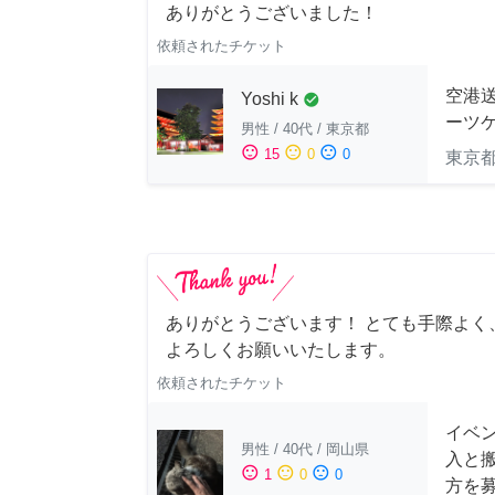
ありがとうございました！
依頼されたチケット
空港送
Yoshi k
check_circle
ーツケ
男性
/
40代
/
東京都
sentiment_satisfied
sentiment_neutral
sentiment_dissatisfied
15
0
0
東京
ありがとうございます！ とても手際よく
よろしくお願いいたします。
依頼されたチケット
イベン
男性
/
40代
/
岡山県
入と
sentiment_satisfied
sentiment_neutral
sentiment_dissatisfied
1
0
0
方を