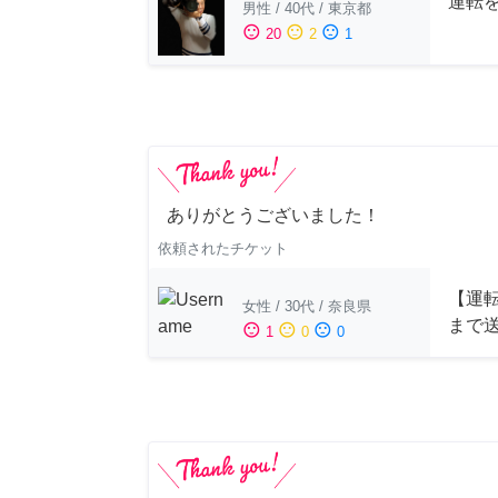
運転
男性
/
40代
/
東京都
sentiment_satisfied
sentiment_neutral
sentiment_dissatisfied
20
2
1
ありがとうございました！
依頼されたチケット
【運
女性
/
30代
/
奈良県
まで
sentiment_satisfied
sentiment_neutral
sentiment_dissatisfied
1
0
0