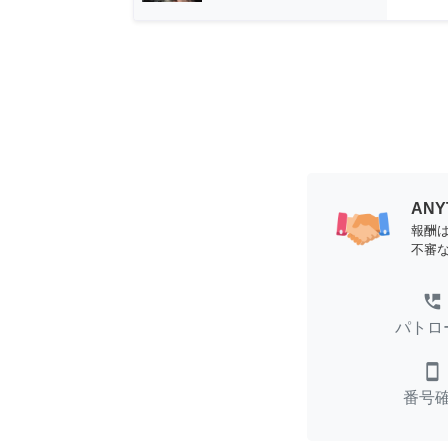
AN
報酬
不審
perm_phone_msg
パトロ
smartphone
番号