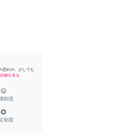
の恐れや、少しでも
詳細を見る
tag_faces
価制度
stars
定制度