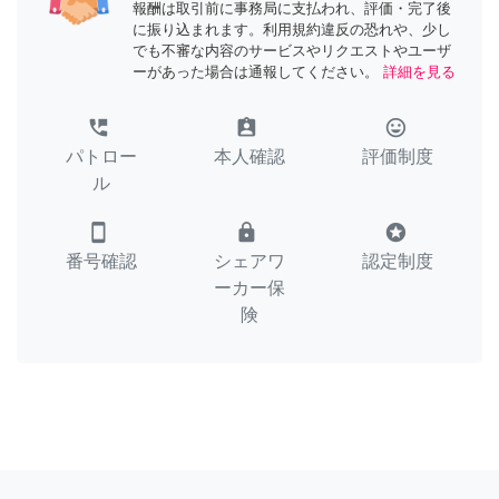
報酬は取引前に事務局に支払われ、評価・完了後
に振り込まれます。利用規約違反の恐れや、少し
でも不審な内容のサービスやリクエストやユーザ
ーがあった場合は通報してください。
詳細を見る
perm_phone_msg
assignment_ind
tag_faces
パトロー
本人確認
評価制度
ル
smartphone
lock
stars
番号確認
シェアワ
認定制度
ーカー保
険