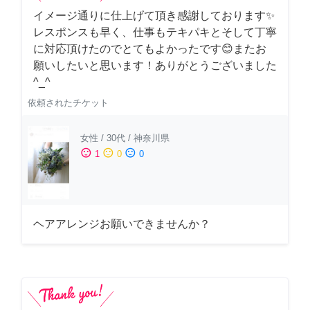
イメージ通りに仕上げて頂き感謝しております✨
レスポンスも早く、仕事もテキパキとそして丁寧
に対応頂けたのでとてもよかったです😊またお
願いしたいと思います！ありがとうございました
^_^
依頼されたチケット
女性
/
30代
/
神奈川県
sentiment_satisfied
sentiment_neutral
sentiment_dissatisfied
1
0
0
ヘアアレンジお願いできませんか？