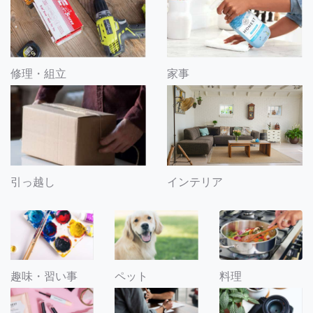
修理・組立
家事
引っ越し
インテリア
趣味・習い事
ペット
料理