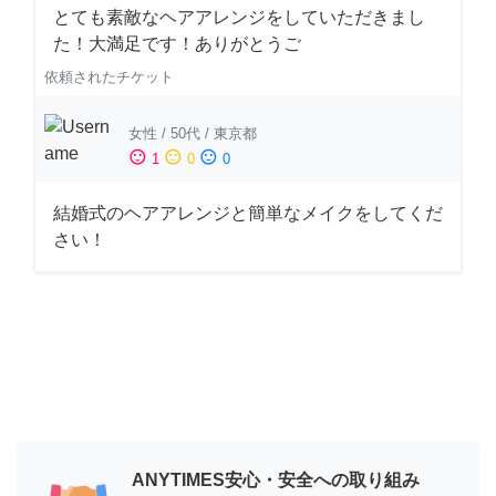
とても素敵なヘアアレンジをしていただきまし
た！大満足です！ありがとうご
依頼されたチケット
女性
/
50代
/
東京都
sentiment_satisfied
sentiment_neutral
sentiment_dissatisfied
1
0
0
結婚式のヘアアレンジと簡単なメイクをしてくだ
さい！
ANYTIMES安心・安全への取り組み