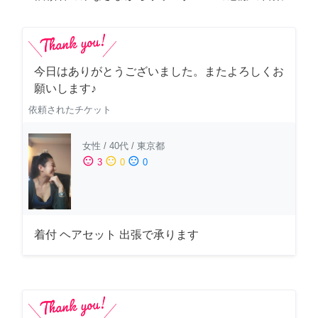
今日はありがとうございました。またよろしくお
願いします♪
依頼されたチケット
女性
/
40代
/
東京都
sentiment_satisfied
sentiment_neutral
sentiment_dissatisfied
3
0
0
着付 ヘアセット 出張で承ります