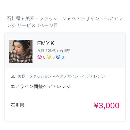
石川県
▸ 美容・ファッション
▸ ヘアデザイン・ヘアアレ
ンジ
サービス
1ページ目
EMY.K
女性
/
30代
/
石川県
sentiment_satisfied
sentiment_neutral
sentiment_dissatisfied
0
0
0
checkroom
美容・ファッション
▸ ヘアデザイン・ヘアアレンジ
エアライン面接ヘアアレンジ
¥3,000
石川県