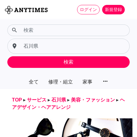
ログイン
新規登録
search
place
検索
more_horiz
全て
修理・組立
家事
TOP
▸
サービス
▸
石川県
▸
美容・ファッション
▸
ヘ
アデザイン・ヘアアレンジ