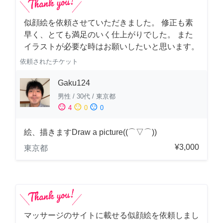
似顔絵を依頼させていただきました。 修正も素
早く、とても満足のいく仕上がりでした。 また
イラストが必要な時はお願いしたいと思います。
依頼されたチケット
Gaku124
男性
/
30代
/
東京都
sentiment_satisfied
sentiment_neutral
sentiment_dissatisfied
4
0
0
絵、描きますDraw a picture((⌒▽⌒))
¥3,000
東京都
マッサージのサイトに載せる似顔絵を依頼しまし