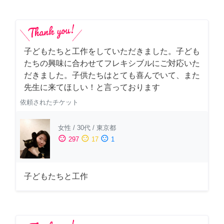
子どもたちと工作をしていただきました。子ども
たちの興味に合わせてフレキシブルにご対応いた
だきました。子供たちはとても喜んでいて、また
先生に来てほしい！と言っております
依頼されたチケット
女性
/
30代
/
東京都
sentiment_satisfied
sentiment_neutral
sentiment_dissatisfied
297
17
1
子どもたちと工作