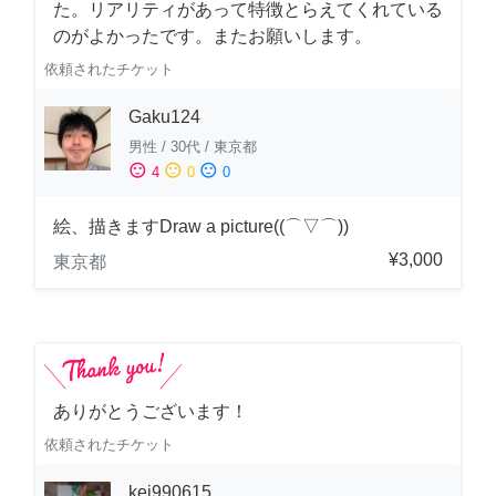
た。リアリティがあって特徴とらえてくれている
のがよかったです。またお願いします。
依頼されたチケット
Gaku124
男性
/
30代
/
東京都
sentiment_satisfied
sentiment_neutral
sentiment_dissatisfied
4
0
0
絵、描きますDraw a picture((⌒▽⌒))
¥3,000
東京都
ありがとうございます！
依頼されたチケット
kei990615