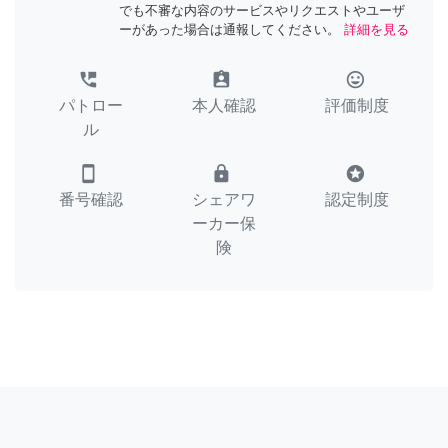
でも不審な内容のサービスやリクエストやユーザ
ーがあった場合は通報してください。
詳細を見る
perm_phone_msg
assignment_ind
tag_faces
パトロー
本人確認
評価制度
ル
smartphone
lock
stars
番号確認
シェアワ
認定制度
ーカー保
険