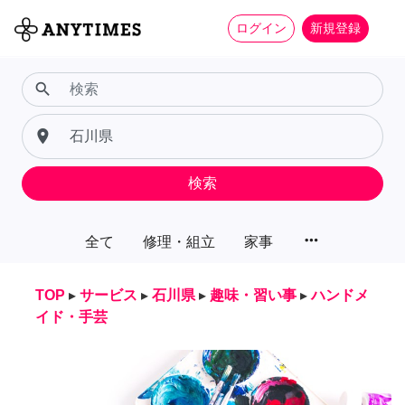
ログイン
新規登録
search
place
検索
more_horiz
全て
修理・組立
家事
TOP
▸
サービス
▸
石川県
▸
趣味・習い事
▸
ハンドメ
イド・手芸