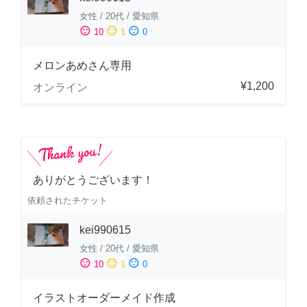
女性
/
20代
/
愛知県
sentiment_satisfied
sentiment_neutral
sentiment_dissatisfied
10
1
0
メロンあめさん専用
¥1,200
オンライン
ありがとうございます！
依頼されたチケット
kei990615
女性
/
20代
/
愛知県
sentiment_satisfied
sentiment_neutral
sentiment_dissatisfied
10
1
0
イラストオーダーメイド作成