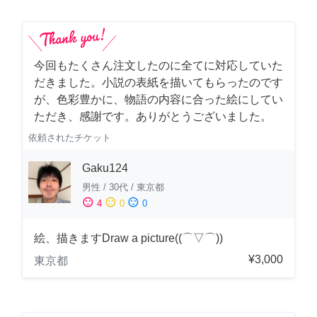
今回もたくさん注文したのに全てに対応していた
だきました。小説の表紙を描いてもらったのです
が、色彩豊かに、物語の内容に合った絵にしてい
ただき、感謝です。ありがとうございました。
依頼されたチケット
Gaku124
男性
/
30代
/
東京都
sentiment_satisfied
sentiment_neutral
sentiment_dissatisfied
4
0
0
絵、描きますDraw a picture((⌒▽⌒))
¥3,000
東京都