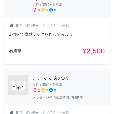
男性
/
30代
/
石川県
sentiment_satisfied
sentiment_neutral
sentiment_dissatisfied
0
0
0
class
趣味・習い事
▸ ハンドメイド・手芸
2×4材で簡単ラックを作ってみよう！
¥2,500
石川県
ここママ＆パパ
女性
/
30代
/
石川県
sentiment_satisfied
sentiment_neutral
sentiment_dissatisfied
2
0
0
メッセージ平均返信時間: 3日以内
class
趣味・習い事
▸ ハンドメイド・手芸