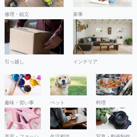
修理・組立
家事
引っ越し
インテリア
趣味・習い事
ペット
料理
美容・ファッシ
生活相談
写真・動画制作