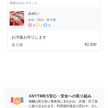
依頼されたチケット
みめい
女性
/
30代
/
香川県
sentiment_satisfied
sentiment_neutral
sentiment_dissatisfied
4
0
0
お洋服お作りします
¥2,500
香川県
ANYTIMES安心・安全への取り組み
報酬は取引前に事務局に支払われ、評価・完了後
に振り込まれます。利用規約違反の恐れや、少し