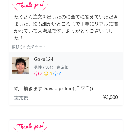
たくさん注文を出したのに全てに答えていただき
ました。絵も細かいところまで丁寧にリアルに描
かれていて大満足です。ありがとうございまし
た！
依頼されたチケット
Gaku124
男性
/
30代
/
東京都
sentiment_satisfied
sentiment_neutral
sentiment_dissatisfied
4
0
0
絵、描きますDraw a picture((⌒▽⌒))
¥3,000
東京都