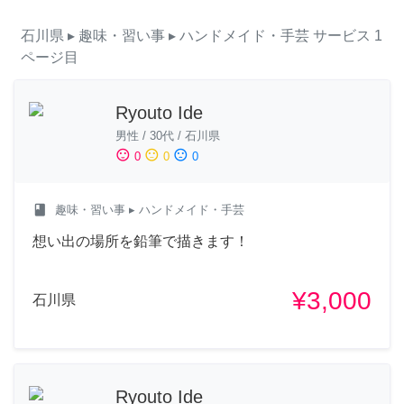
石川県
▸ 趣味・習い事
▸ ハンドメイド・手芸
サービス
1
ページ目
Ryouto Ide
男性
/
30代
/
石川県
sentiment_satisfied
sentiment_neutral
sentiment_dissatisfied
0
0
0
class
趣味・習い事
▸ ハンドメイド・手芸
想い出の場所を鉛筆で描きます！
¥3,000
石川県
Ryouto Ide