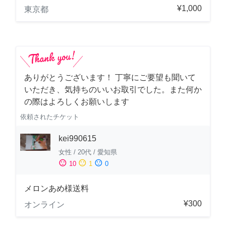
¥1,000
東京都
ありがとうございます！ 丁寧にご要望も聞いて
いただき、気持ちのいいお取引でした。また何か
の際はよろしくお願いします
依頼されたチケット
kei990615
女性
/
20代
/
愛知県
sentiment_satisfied
sentiment_neutral
sentiment_dissatisfied
10
1
0
メロンあめ様送料
¥300
オンライン