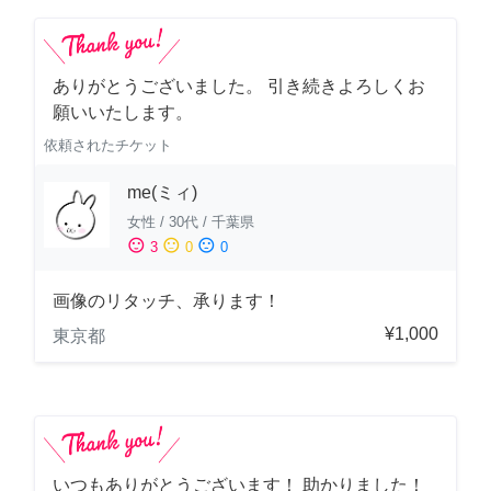
ありがとうございました。 引き続きよろしくお
願いいたします。
依頼されたチケット
me(ミィ)
女性
/
30代
/
千葉県
sentiment_satisfied
sentiment_neutral
sentiment_dissatisfied
3
0
0
画像のリタッチ、承ります！
¥1,000
東京都
いつもありがとうございます！ 助かりました！