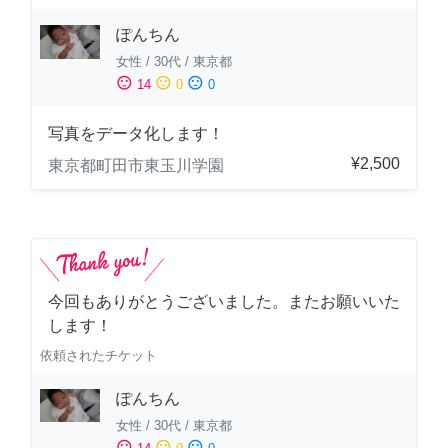
ぽんちん
女性
/
30代
/
東京都
sentiment_satisfied
sentiment_neutral
sentiment_dissatisfied
14
0
0
写真をデータ化します！
¥2,500
東京都町田市東玉川学園
今回もありがとうございました。またお願いいた
します！
依頼されたチケット
ぽんちん
女性
/
30代
/
東京都
sentiment_satisfied
sentiment_neutral
sentiment_dissatisfied