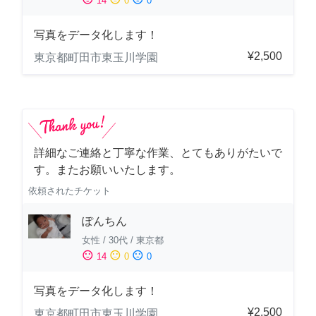
14
0
0
写真をデータ化します！
¥2,500
東京都町田市東玉川学園
詳細なご連絡と丁寧な作業、とてもありがたいで
す。またお願いいたします。
依頼されたチケット
ぽんちん
女性
/
30代
/
東京都
sentiment_satisfied
sentiment_neutral
sentiment_dissatisfied
14
0
0
写真をデータ化します！
¥2,500
東京都町田市東玉川学園