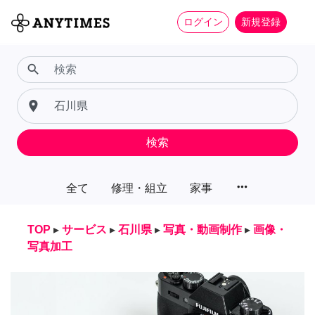
ログイン
新規登録
search
place
検索
more_horiz
全て
修理・組立
家事
TOP
▸
サービス
▸
石川県
▸
写真・動画制作
▸
画像・
写真加工