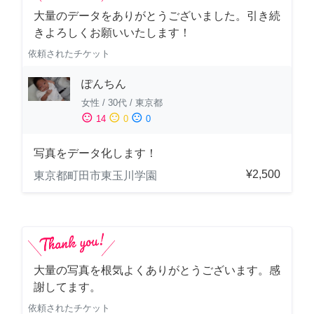
大量のデータをありがとうございました。引き続
きよろしくお願いいたします！
依頼されたチケット
ぽんちん
女性
/
30代
/
東京都
sentiment_satisfied
sentiment_neutral
sentiment_dissatisfied
14
0
0
写真をデータ化します！
¥2,500
東京都町田市東玉川学園
大量の写真を根気よくありがとうございます。感
謝してます。
依頼されたチケット