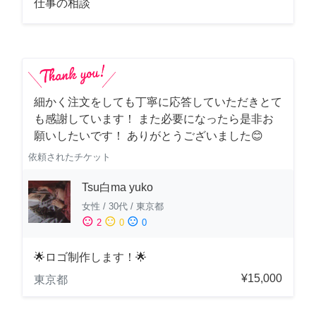
仕事の相談
細かく注文をしても丁寧に応答していただきとて
も感謝しています！ また必要になったら是非お
願いしたいです！ ありがとうございました😊
依頼されたチケット
Tsu白ma yuko
女性
/
30代
/
東京都
sentiment_satisfied
sentiment_neutral
sentiment_dissatisfied
2
0
0
🌟ロゴ制作します！🌟
¥15,000
東京都