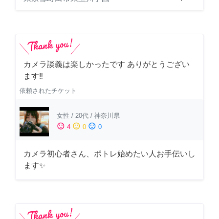
カメラ談義は楽しかったです ありがとうござい
ます‼️
依頼されたチケット
女性
/
20代
/
神奈川県
sentiment_satisfied
sentiment_neutral
sentiment_dissatisfied
4
0
0
カメラ初心者さん、ポトレ始めたい人お手伝いし
ます✨