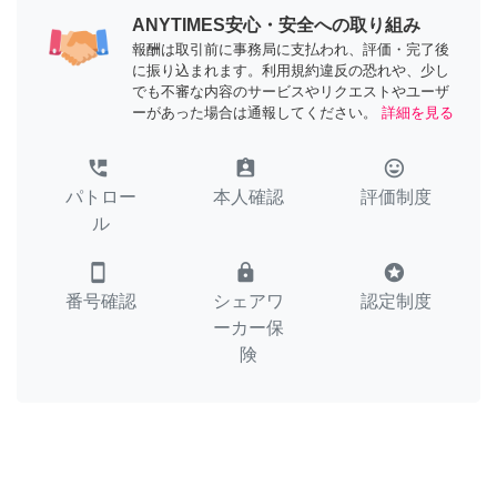
ANYTIMES安心・安全への取り組み
報酬は取引前に事務局に支払われ、評価・完了後
に振り込まれます。利用規約違反の恐れや、少し
でも不審な内容のサービスやリクエストやユーザ
ーがあった場合は通報してください。
詳細を見る
perm_phone_msg
assignment_ind
tag_faces
パトロー
本人確認
評価制度
ル
smartphone
lock
stars
番号確認
シェアワ
認定制度
ーカー保
険