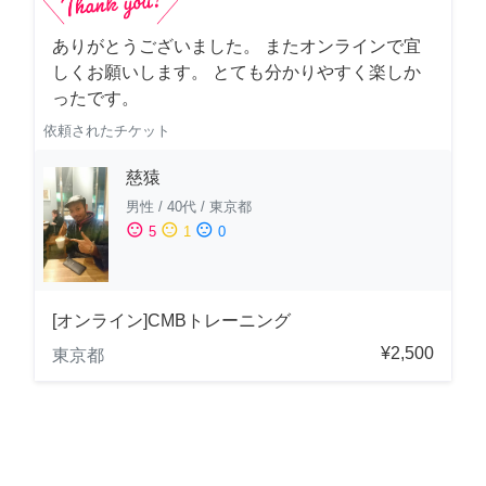
ありがとうございました。 またオンラインで宜
しくお願いします。 とても分かりやすく楽しか
ったです。
依頼されたチケット
慈猿
男性
/
40代
/
東京都
sentiment_satisfied
sentiment_neutral
sentiment_dissatisfied
5
1
0
[オンライン]CMBトレーニング
¥2,500
東京都