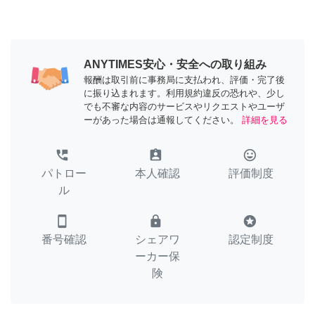
ANYTIMES安心・安全への取り組み
報酬は取引前に事務局に支払われ、評価・完了後
に振り込まれます。利用規約違反の恐れや、少し
でも不審な内容のサービスやリクエストやユーザ
ーがあった場合は通報してください。
詳細を見る
perm_phone_msg
assignment_ind
tag_faces
パトロー
本人確認
評価制度
ル
smartphone
lock
stars
番号確認
シェアワ
認定制度
ーカー保
険