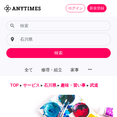
ログイン
新規登録
search
place
検索
more_horiz
全て
修理・組立
家事
TOP
▸
サービス
▸
石川県
▸
趣味・習い事
▸
武道