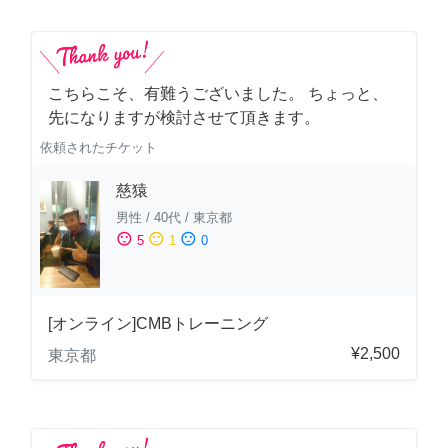
こちらこそ、有難うございました。 ちょっと、
先になりますが検討させて頂きます。
依頼されたチケット
慈猿
男性
/
40代
/
東京都
sentiment_satisfied
sentiment_neutral
sentiment_dissatisfied
5
1
0
[オンライン]CMBトレーニング
¥2,500
東京都