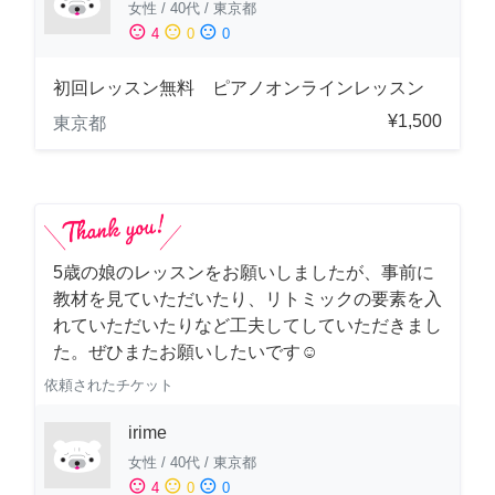
女性
/
40代
/
東京都
sentiment_satisfied
sentiment_neutral
sentiment_dissatisfied
4
0
0
初回レッスン無料 ピアノオンラインレッスン
¥1,500
東京都
5歳の娘のレッスンをお願いしましたが、事前に
教材を見ていただいたり、リトミックの要素を入
れていただいたりなど工夫してしていただきまし
た。ぜひまたお願いしたいです☺️
依頼されたチケット
irime
女性
/
40代
/
東京都
sentiment_satisfied
sentiment_neutral
sentiment_dissatisfied
4
0
0