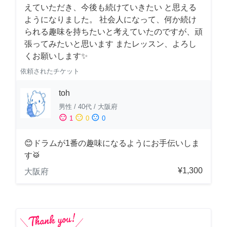
えていただき、今後も続けていきたい と思える
ようになりました。 社会人になって、何か続け
られる趣味を持ちたいと考えていたのですが、頑
張ってみたいと思います またレッスン、よろし
くお願いします✨
依頼されたチケット
toh
男性
/
40代
/
大阪府
sentiment_satisfied
sentiment_neutral
sentiment_dissatisfied
1
0
0
😊ドラムが1番の趣味になるようにお手伝いしま
す🥁
¥1,300
大阪府