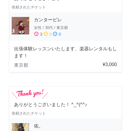
依頼されたチケット
カンタービレ
女性
/
30代
/
東京都
sentiment_satisfied
sentiment_neutral
sentiment_dissatisfied
3
0
0
出張体験レッスンいたします、楽器レンタルもし
ます！
¥3,000
東京都
ありがとうございました！ ^_^(^^♪
依頼されたチケット
佑。