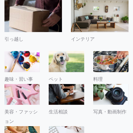
引っ越し
インテリア
趣味・習い事
ペット
料理
美容・ファッシ
生活相談
写真・動画制作
ョン