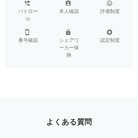
perm_phone_msg
assignment_ind
tag_faces
パトロー
本人確認
評価制度
ル
smartphone
lock
stars
番号確認
シェアワ
認定制度
ーカー保
険
よくある質問