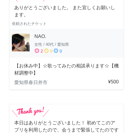
ありがとうございました。 また宜しくお願いし
ます。
依頼されたチケット
NAO.
女性
/
40代
/
愛知県
sentiment_satisfied
sentiment_neutral
sentiment_dissatisfied
2
0
0
【お休み中】☆歌ってみたの相談承ります☆【機
材調整中】
¥500
愛知県春日井市
本日はありがとうございました！ 初めてこのア
プリを利用したので、会うまで緊張してたのです