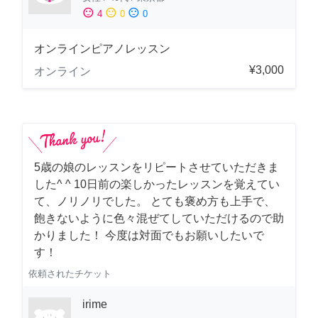
sentiment_satisfied
sentiment_neutral
sentiment_dissatisfied
4
0
0
オンラインピアノレッスン
¥3,000
オンライン
5歳の娘のレッスンをリピートさせていただきま
した^ ^ 10日前の楽しかったレッスンを覚えてい
て、ノリノリでした。 とても褒め方も上手で、
飽きないように色々混ぜてしていただけるので助
かりました！ 今度は対面でもお願いしたいで
す！
依頼されたチケット
irime