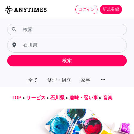
ログイン
新規登録
search
place
検索
more_horiz
全て
修理・組立
家事
TOP
▸
サービス
▸
石川県
▸
趣味・習い事
▸
音楽