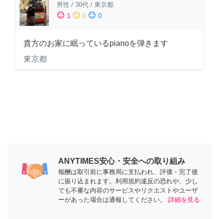
男性
/
30代
/
東京都
sentiment_satisfied
sentiment_neutral
sentiment_dissatisfied
1
0
0
貴方のお家に眠っているpianoを弾きます
東京都
ANYTIMES安心・安全への取り組み
報酬は取引前に事務局に支払われ、評価・完了後
に振り込まれます。利用規約違反の恐れや、少し
でも不審な内容のサービスやリクエストやユーザ
ーがあった場合は通報してください。
詳細を見る