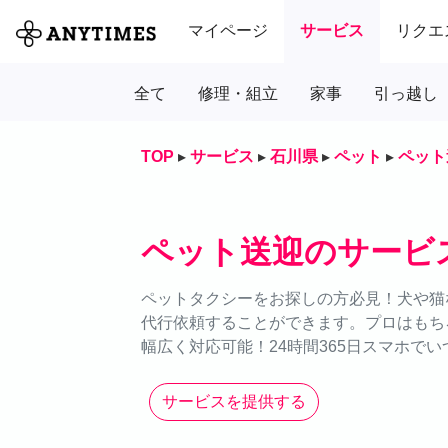
マイページ
サービス
リクエ
全て
修理・組立
家事
引っ越し
TOP
▸
サービス
▸
石川県
▸
ペット
▸
ペット
ペット送迎のサービ
ペットタクシーをお探しの方必見！犬や猫な
代行依頼することができます。プロはもち
幅広く対応可能！24時間365日スマホで
サービスを提供する