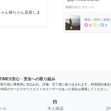
依頼されたチケット
ちゃん猫ちゃん送迎しま
男性
/
30代
/
神奈
sentiment_satisfied
sentiment_neutral
sentiment_dissatisfied
5
0
0
YTIMES安心・安全への取り組み
は取引前に事務局に支払われ、評価・完了後に振り込まれます。利用規約違反
な内容のサービスやリクエストやユーザーがあった場合は通報してください。
assignment_ind
ール
本人確認
評