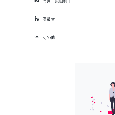
camera_alt
写真・動画制作
escalator_warning
高齢者
attachment
その他