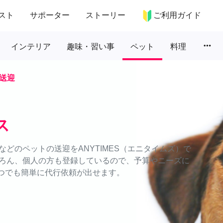
スト
サポーター
ストーリー
ご利用ガイド
more_horiz
インテリア
趣味・習い事
ペット
料理
送迎
ス
どのペットの送迎をANYTIMES（エニタイムズ）で
ろん、個人の方も登録しているので、予算やニーズに
いつでも簡単に代行依頼が出せます。