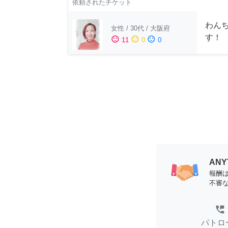
依頼されたチケット
わん
女性
/
30代
/
大阪府
す！
sentiment_satisfied
sentiment_neutral
sentiment_dissatisfied
11
0
0
AN
報酬
不審
perm_phone_msg
パトロ