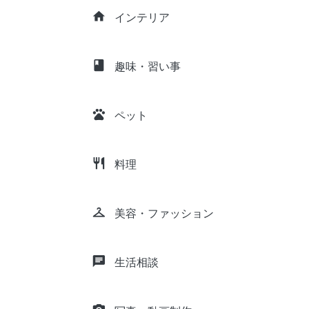
home
インテリア
class
趣味・習い事
pets
ペット
restaurant
料理
checkroom
美容・ファッション
chat
生活相談