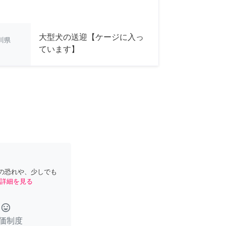
大型犬の送迎【ケージに入っ
川県
ています】
の恐れや、少しでも
詳細を見る
tag_faces
価制度