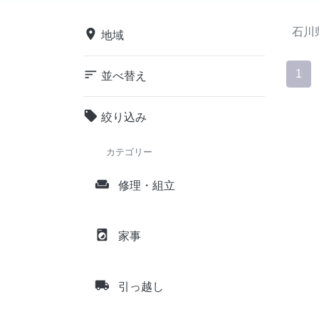
石川
place
地域
sort
1
並べ替え
local_offer
絞り込み
カテゴリー
weekend
修理・組立
local_laundry_service
家事
local_shipping
引っ越し