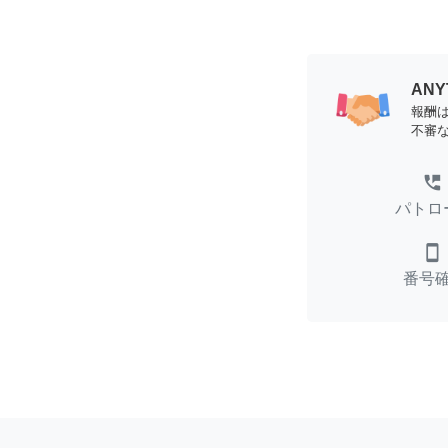
AN
報酬
不審
perm_phone_msg
パトロ
smartphone
番号