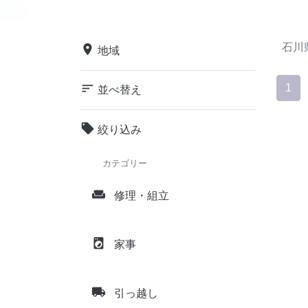
石川
place
地域
sort
1
並べ替え
local_offer
絞り込み
カテゴリー
weekend
修理・組立
local_laundry_service
家事
local_shipping
引っ越し