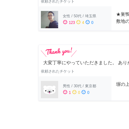
依頼されたチケット
★巣鴨
女性
/
50代
/
埼玉県
敷地
sentiment_satisfied
sentiment_neutral
sentiment_dissatisfied
123
4
0
大変丁寧にやっていただきました。 あり
依頼されたチケット
塀の上
男性
/
30代
/
東京都
sentiment_satisfied
sentiment_neutral
sentiment_dissatisfied
1
0
0