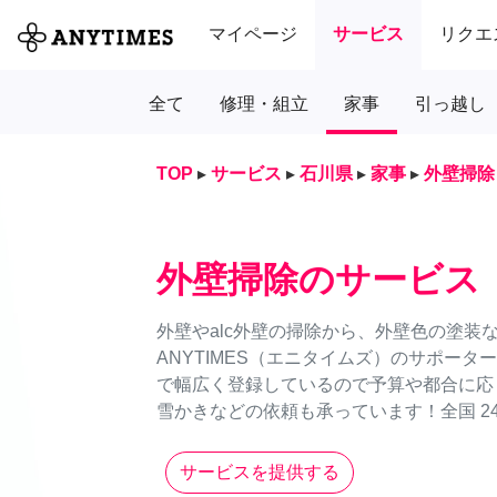
マイページ
サービス
リクエ
全て
修理・組立
家事
引っ越し
TOP
▸
サービス
▸
石川県
▸
家事
▸
外壁掃除
外壁掃除のサービス
外壁やalc外壁の掃除から、外壁色の塗装
ANYTIMES（エニタイムズ）のサポー
で幅広く登録しているので予算や都合に応
雪かきなどの依頼も承っています！全国 24
サービスを提供する