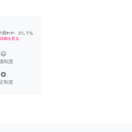
の恐れや、少しでも
詳細を見る
tag_faces
価制度
stars
定制度