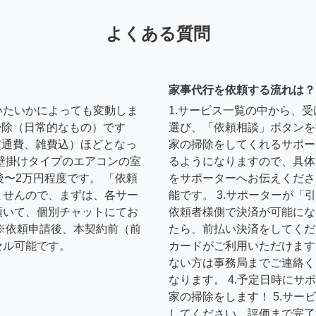
よくある質問
家事代行を依頼する流れは？
いたいかによっても変動しま
1.サービス一覧の中から、
の掃除（日常的なもの）です
選び、「依頼相談」ボタンを
円（交通費、雑費込）ほどとなっ
家の掃除をしてくれるサポー
壁掛けタイプのエアコンの室
るようになりますので、具体
後〜2万円程度です。 「依頼
をサポーターへお伝えくださ
ませんので、まずは、各サー
能です。 3.サポーターが
頂いて、個別チャットにてお
依頼者様側で決済が可能にな
※依頼申請後、本契約前（前
たら、前払い決済をしてくだ
セル可能です。
カードがご利用いただけます
ない方は事務局までご連絡く
なります。 4.予定日時に
家の掃除をします！ 5.サ
してください。評価まで完了