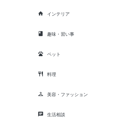
home
インテリア
class
趣味・習い事
pets
ペット
restaurant
料理
checkroom
美容・ファッション
chat
生活相談