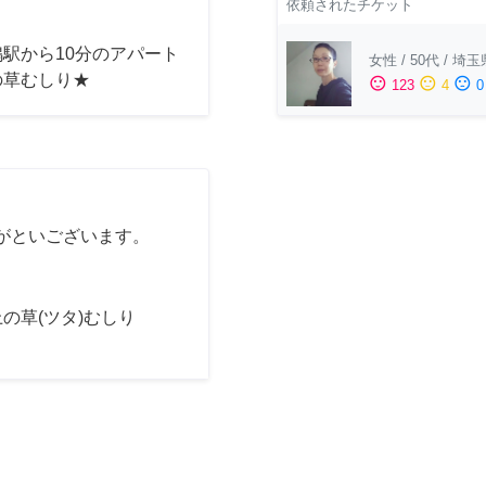
依頼されたチケット
駅から10分のアパート
女性
/
50代
/
埼玉
の草むしり★
sentiment_satisfied
sentiment_neutral
sentiment_dissatisfied
123
4
0
がといございます。
の草(ツタ)むしり