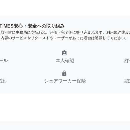
YTIMES安心・安全への取り組み
は取引前に事務局に支払われ、評価・完了後に振り込まれます。利用規約違反
な内容のサービスやリクエストやユーザーがあった場合は通報してください。
assignment_ind
ール
本人確認
評
lock
確認
シェアワーカー保険
認