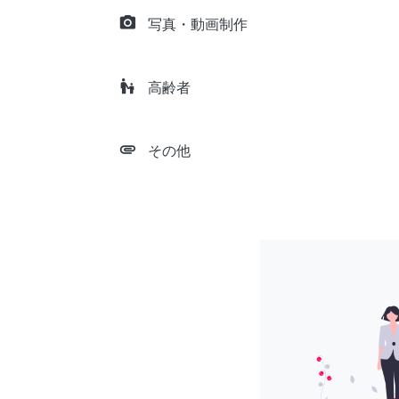
camera_alt
写真・動画制作
escalator_warning
高齢者
attachment
その他