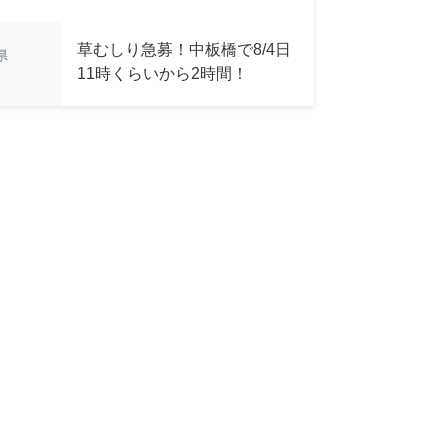
草むしり急募！中板橋で8/4日
県
11時くらいから2時間！