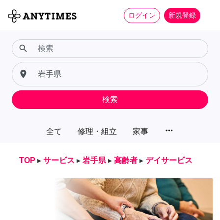
ログイン
新規登録
search
place
検索
more_horiz
全て
修理・組立
家事
TOP
▸
サービス
▸
岩手県
▸
高齢者
▸
デイサービス