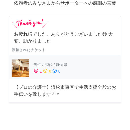
依頼者のみなさまからサポーターへの感謝の言葉
お疲れ様でした、ありがとうございました😊 大
変、助かりました
依頼されたチケット
男性
/
40代
/
静岡県
sentiment_satisfied
sentiment_neutral
sentiment_dissatisfied
1
0
0
【プロの介護士】浜松市東区で生活支援全般のお
手伝いを致します＾＾