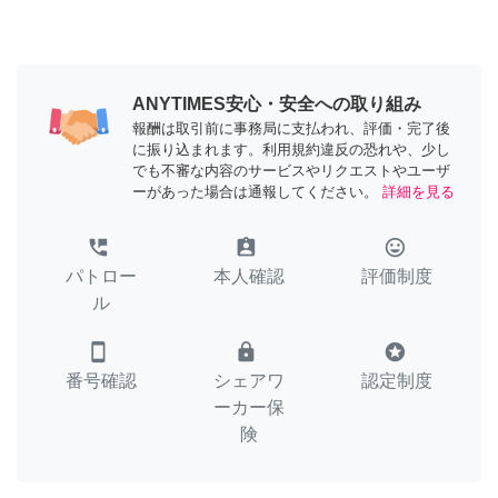
ANYTIMES安心・安全への取り組み
報酬は取引前に事務局に支払われ、評価・完了後
に振り込まれます。利用規約違反の恐れや、少し
でも不審な内容のサービスやリクエストやユーザ
ーがあった場合は通報してください。
詳細を見る
perm_phone_msg
assignment_ind
tag_faces
パトロー
本人確認
評価制度
ル
smartphone
lock
stars
番号確認
シェアワ
認定制度
ーカー保
険