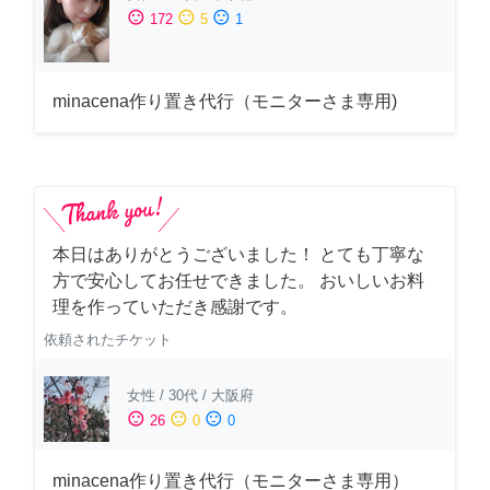
sentiment_satisfied
sentiment_neutral
sentiment_dissatisfied
172
5
1
minacena作り置き代行（モニターさま専用)
本日はありがとうございました！ とても丁寧な
方で安心してお任せできました。 おいしいお料
理を作っていただき感謝です。
依頼されたチケット
女性
/
30代
/
大阪府
sentiment_satisfied
sentiment_neutral
sentiment_dissatisfied
26
0
0
minacena作り置き代行（モニターさま専用）