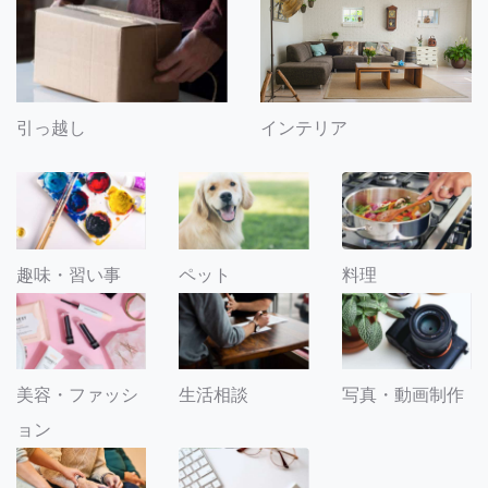
引っ越し
インテリア
趣味・習い事
ペット
料理
美容・ファッシ
生活相談
写真・動画制作
ョン