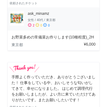
依頼されたチケット
ask_minamz
女性
/
40代
/
東京都
sentiment_satisfied
sentiment_neutral
sentiment_dissatisfied
2
0
0
お野菜多めの常備菜お作りします(10種程度)_2H
¥6,000
東京都
手際よく作っていただき、ありがとうございまし
た！ 仕事をしている中、おいしそうな匂いがし
てきて、幸せになりました。 はじめて調理代行
をお願いしましたが、よい方に来ていただけてあ
りがたいです。またお願いしたいです！