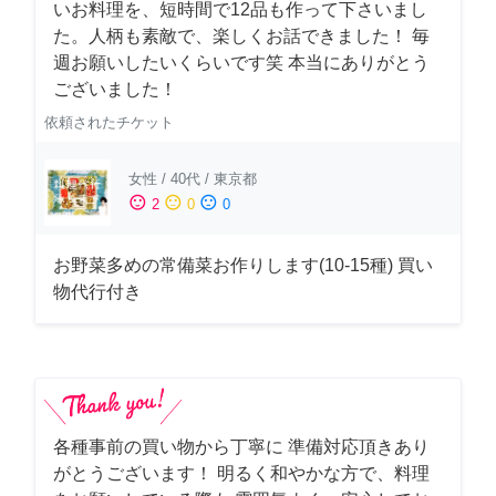
いお料理を、短時間で12品も作って下さいまし
た。人柄も素敵で、楽しくお話できました！ 毎
週お願いしたいくらいです笑 本当にありがとう
ございました！
依頼されたチケット
女性
/
40代
/
東京都
sentiment_satisfied
sentiment_neutral
sentiment_dissatisfied
2
0
0
お野菜多めの常備菜お作りします(10-15種) 買い
物代行付き
各種事前の買い物から丁寧に 準備対応頂きあり
がとうございます！ 明るく和やかな方で、料理