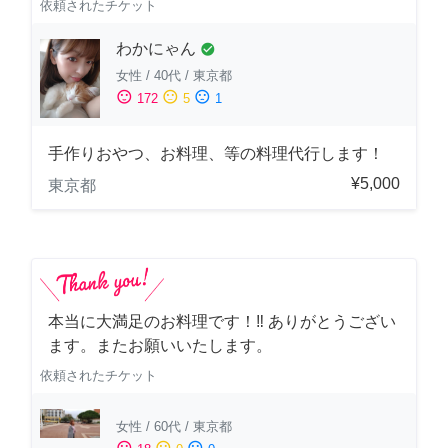
依頼されたチケット
わかにゃん
check_circle
女性
/
40代
/
東京都
sentiment_satisfied
sentiment_neutral
sentiment_dissatisfied
172
5
1
手作りおやつ、お料理、等の料理代行します！
¥5,000
東京都
本当に大満足のお料理です！‼️ ありがとうござい
ます。またお願いいたします。
依頼されたチケット
女性
/
60代
/
東京都
sentiment_satisfied
sentiment_neutral
sentiment_dissatisfied