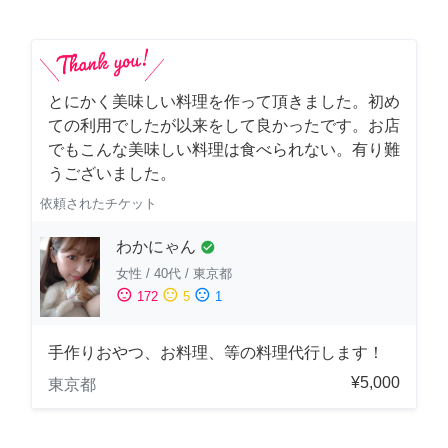
とにかく美味しい料理を作って頂きました。初め
ての利用でしたが以来をして良かったです。お店
でもこんな美味しい料理は食べられない。有り難
うございました。
依頼されたチケット
わかにゃん
check_circle
女性
/
40代
/
東京都
sentiment_satisfied
sentiment_neutral
sentiment_dissatisfied
172
5
1
手作りおやつ、お料理、等の料理代行します！
¥5,000
東京都