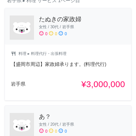
岩手県
▸ 料理
サービス
1ページ目
たぬきの家政婦
女性
/
30代
/
岩手県
sentiment_satisfied
sentiment_neutral
sentiment_dissatisfied
0
0
0
restaurant
料理
▸ 料理代行・出張料理
【盛岡市周辺】家政婦承ります。(料理代行)
¥3,000,000
岩手県
あ？
女性
/
20代
/
岩手県
sentiment_satisfied
sentiment_neutral
sentiment_dissatisfied
0
0
0