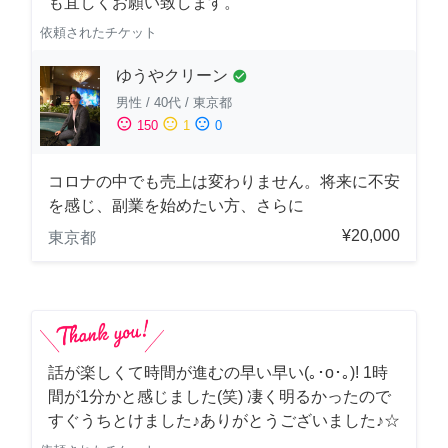
も宜しくお願い致します。
依頼されたチケット
ゆうやクリーン
check_circle
男性
/
40代
/
東京都
sentiment_satisfied
sentiment_neutral
sentiment_dissatisfied
150
1
0
コロナの中でも売上は変わりません。将来に不安
を感じ、副業を始めたい方、さらに
¥20,000
東京都
話が楽しくて時間が進むの早い早い(｡･о･｡)! 1時
間が1分かと感じました(笑) 凄く明るかったので
すぐうちとけました♪ありがとうございました♪☆