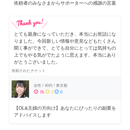
依頼者のみなさまからサポーターへの感謝の言葉
とても親身になっていただき、本当にお世話にな
りました。今回新しい情報や意見などもたくさん
聞く事ができて、とても自分にとっては気持ちの
上でもやる気がでたように思えます。本当にあり
がとうございました。
依頼されたチケット
女性
/
40代
/
東京都
sentiment_satisfied
sentiment_neutral
sentiment_dissatisfied
76
3
0
【OL&主婦の方向け】あなたにぴったりの副業を
アドバイスします