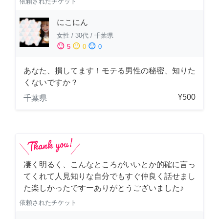
依頼されたチケット
にこにん
女性
/
30代
/
千葉県
sentiment_satisfied
sentiment_neutral
sentiment_dissatisfied
5
0
0
あなた、損してます！モテる男性の秘密、知りた
くないですか？
¥500
千葉県
凄く明るく、こんなところがいいとか的確に言っ
てくれて人見知りな自分でもすぐ仲良く話せまし
た楽しかったですーありがとうございました♪
依頼されたチケット