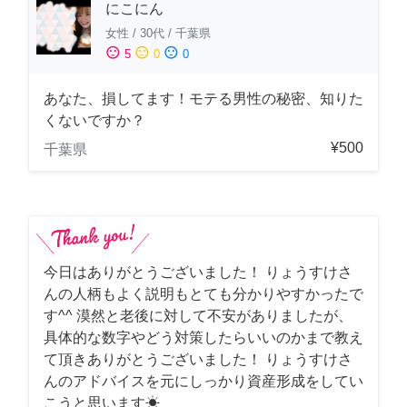
にこにん
女性
/
30代
/
千葉県
sentiment_satisfied
sentiment_neutral
sentiment_dissatisfied
5
0
0
あなた、損してます！モテる男性の秘密、知りた
くないですか？
¥500
千葉県
今日はありがとうございました！ りょうすけさ
んの人柄もよく説明もとても分かりやすかったで
す^^ 漠然と老後に対して不安がありましたが、
具体的な数字やどう対策したらいいのかまで教え
て頂きありがとうございました！ りょうすけさ
んのアドバイスを元にしっかり資産形成をしてい
こうと思います☀︎