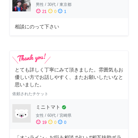
男性
/
30代
/
東京都
sentiment_satisfied
sentiment_neutral
sentiment_dissatisfied
21
0
1
相談にのって下さい
とても詳しく丁寧にみて頂きました。雰囲気もお
優しい方でお話しやすく、またお願いしたいなと
思いました。
依頼されたチケット
ミニトマト
check_circle
女性
/
60代
/
宮崎県
sentiment_satisfied
sentiment_neutral
sentiment_dissatisfied
19
0
0
「オンライン」お悩み相談 #占い #相互扶助ボラ