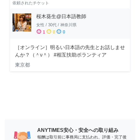
依頼されたチケット
桜木葵生@日本語教師
女性
/
30代
/
神奈川県
sentiment_satisfied
sentiment_neutral
sentiment_dissatisfied
1
0
0
［オンライン］明るい日本語の先生とお話しませ
んか？（＾ν＾） #相互扶助ボランティア
東京都
ANYTIMES安心・安全への取り組み
報酬は取引前に事務局に支払われ、評価・完了後