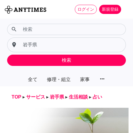
ログイン
新規登録
search
place
検索
more_horiz
全て
修理・組立
家事
TOP
▸
サービス
▸
岩手県
▸
生活相談
▸
占い