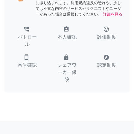
に振り込まれます。利用規約違反の恐れや、少し
でも不審な内容のサービスやリクエストやユーザ
ーがあった場合は通報してください。
詳細を見る
perm_phone_msg
assignment_ind
tag_faces
パトロー
本人確認
評価制度
ル
smartphone
lock
stars
番号確認
シェアワ
認定制度
ーカー保
険