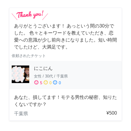
ありがとうございます！ あっという間の30分で
した。 色々とキーワードを教えていただき、恋
愛への意識が少し前向きになりました。短い時間
でしたけど、大満足です。
依頼されたチケット
にこにん
女性
/
30代
/
千葉県
sentiment_satisfied
sentiment_neutral
sentiment_dissatisfied
5
0
0
あなた、損してます！モテる男性の秘密、知りた
くないですか？
¥500
千葉県