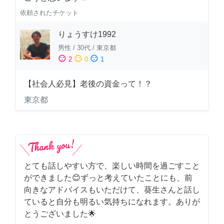
依頼されたチケット
りょうすけ1992
男性
/
30代
/
東京都
sentiment_satisfied
sentiment_neutral
sentiment_dissatisfied
2
0
1
【社会人必見】老後の資金って！？
東京都
とても話しやすい方で、楽しい時間を過ごすこと
ができました😊ずっと考えていたことにも、前
向きなアドバイスもいただけて、葵生さんと話し
ていると自分も明るい気持ちになれます。ありが
とうございました🌟