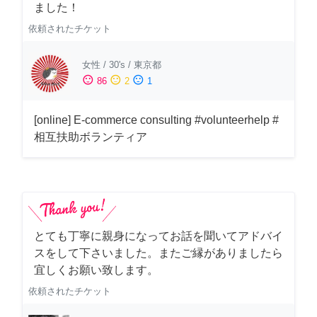
ました！
依頼されたチケット
女性
/
30's
/
東京都
sentiment_satisfied
sentiment_neutral
sentiment_dissatisfied
86
2
1
[online] E-commerce consulting #volunteerhelp #
相互扶助ボランティア
とても丁寧に親身になってお話を聞いてアドバイ
スをして下さいました。またご縁がありましたら
宜しくお願い致します。
依頼されたチケット