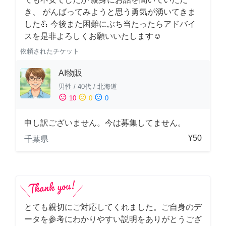
き、 がんばってみようと思う勇気が湧いてきま
した💪 今後また困難にぶち当たったらアドバイ
スを是非よろしくお願いいたします☺️
依頼されたチケット
AI物販
男性
/
40代
/
北海道
sentiment_satisfied
sentiment_neutral
sentiment_dissatisfied
10
0
0
申し訳ございません。今は募集してません。
¥50
千葉県
とても親切にご対応してくれました。ご自身のデ
ータを参考にわかりやすい説明をありがとうござ