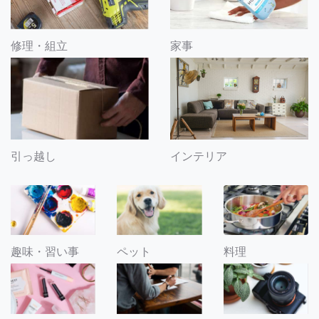
修理・組立
家事
引っ越し
インテリア
趣味・習い事
ペット
料理