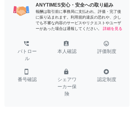
ANYTIMES安心・安全への取り組み
報酬は取引前に事務局に支払われ、評価・完了後
に振り込まれます。利用規約違反の恐れや、少し
でも不審な内容のサービスやリクエストやユーザ
ーがあった場合は通報してください。
詳細を見る
perm_phone_msg
assignment_ind
tag_faces
パトロー
本人確認
評価制度
ル
smartphone
lock
stars
番号確認
シェアワ
認定制度
ーカー保
険