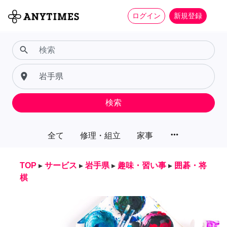
ログイン
新規登録
search
place
検索
more_horiz
全て
修理・組立
家事
TOP
▸
サービス
▸
岩手県
▸
趣味・習い事
▸
囲碁・将
棋