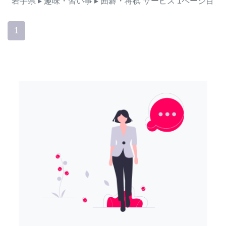
岩手県
▸ 趣味・習い事
▸ 囲碁・将棋
サービス
1ページ目
1