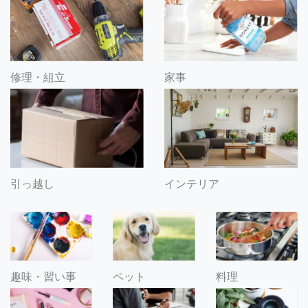
修理・組立
家事
引っ越し
インテリア
趣味・習い事
ペット
料理