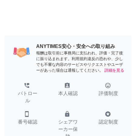
ANYTIMES安心・安全への取り組み
報酬は取引前に事務局に支払われ、評価・完了後
に振り込まれます。利用規約違反の恐れや、少し
でも不審な内容のサービスやリクエストやユーザ
ーがあった場合は通報してください。
詳細を見る
perm_phone_msg
assignment_ind
tag_faces
パトロー
本人確認
評価制度
ル
smartphone
lock
stars
番号確認
シェアワ
認定制度
ーカー保