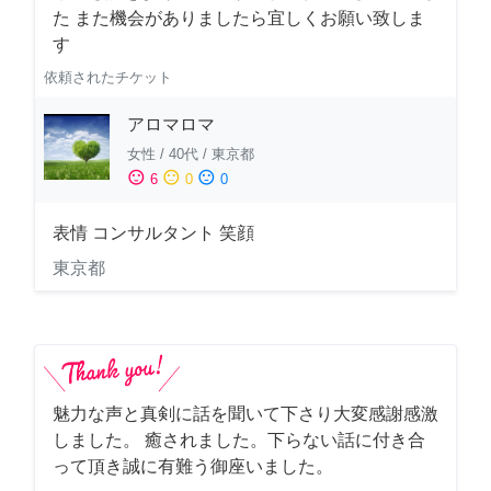
た また機会がありましたら宜しくお願い致しま
す
依頼されたチケット
アロマロマ
女性
/
40代
/
東京都
sentiment_satisfied
sentiment_neutral
sentiment_dissatisfied
6
0
0
表情 コンサルタント 笑顔
東京都
魅力な声と真剣に話を聞いて下さり大変感謝感激
しました。 癒されました。下らない話に付き合
って頂き誠に有難う御座いました。