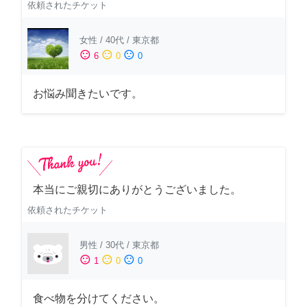
依頼されたチケット
女性
/
40代
/
東京都
sentiment_satisfied
sentiment_neutral
sentiment_dissatisfied
6
0
0
お悩み聞きたいです。
本当にご親切にありがとうございました。
依頼されたチケット
男性
/
30代
/
東京都
sentiment_satisfied
sentiment_neutral
sentiment_dissatisfied
1
0
0
食べ物を分けてください。