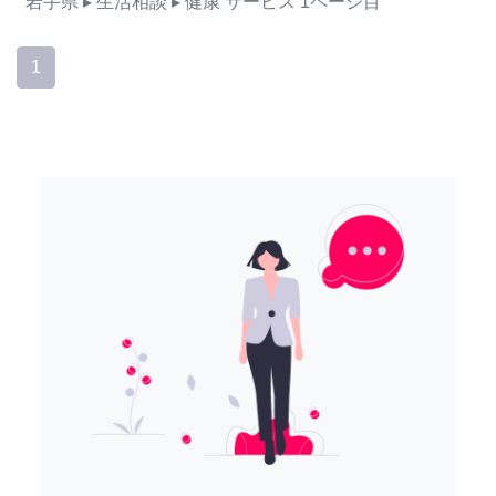
岩手県
▸ 生活相談
▸ 健康
サービス
1ページ目
1