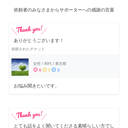
依頼者のみなさまからサポーターへの感謝の言葉
ありがとうございます！
依頼されたチケット
女性
/
40代
/
東京都
sentiment_satisfied
sentiment_neutral
sentiment_dissatisfied
6
0
0
お悩み聞きたいです。
とても話をよく聞いてくださる素晴らしい方でし