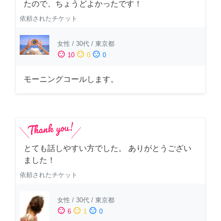
たので、ちょうどよかったです！
依頼されたチケット
女性
/
30代
/
東京都
sentiment_satisfied
sentiment_neutral
sentiment_dissatisfied
10
0
0
モーニングコールします。
とても話しやすい方でした。 ありがとうござい
ました！
依頼されたチケット
女性
/
30代
/
東京都
sentiment_satisfied
sentiment_neutral
sentiment_dissatisfied
6
1
0