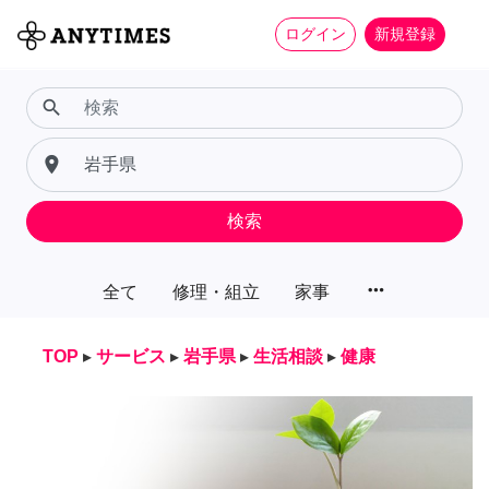
ログイン
新規登録
search
place
検索
more_horiz
全て
修理・組立
家事
TOP
▸
サービス
▸
岩手県
▸
生活相談
▸
健康