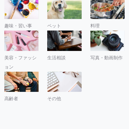
趣味・習い事
ペット
料理
美容・ファッシ
生活相談
写真・動画制作
ョン
その他
高齢者