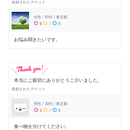
依頼されたチケット
女性
/
40代
/
東京都
sentiment_satisfied
sentiment_neutral
sentiment_dissatisfied
6
0
0
お悩み聞きたいです。
本当にご親切にありがとうございました。
依頼されたチケット
男性
/
30代
/
東京都
sentiment_satisfied
sentiment_neutral
sentiment_dissatisfied
1
0
0
食べ物を分けてください。