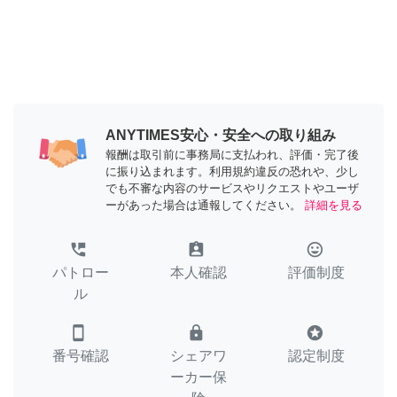
ANYTIMES安心・安全への取り組み
報酬は取引前に事務局に支払われ、評価・完了後
に振り込まれます。利用規約違反の恐れや、少し
でも不審な内容のサービスやリクエストやユーザ
ーがあった場合は通報してください。
詳細を見る
perm_phone_msg
assignment_ind
tag_faces
パトロー
本人確認
評価制度
ル
smartphone
lock
stars
番号確認
シェアワ
認定制度
ーカー保