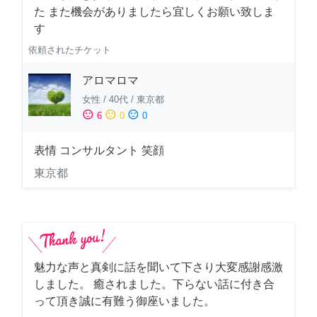
た また機会がありましたら宜しくお願い致しま
す
依頼されたチケット
アロマロマ
女性
/
40代
/
東京都
sentiment_satisfied
sentiment_neutral
sentiment_dissatisfied
6
0
0
表情 コンサルタント 笑顔
東京都
魅力な声と真剣に話を聞いて下さり大変感謝感激
しました。 癒されました。下らない話に付き合
って頂き誠に有難う御座いました。