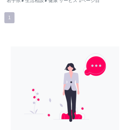
岩手県
▸ 生活相談
▸ 健康
サービス
1ページ目
1