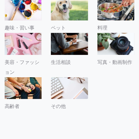
趣味・習い事
ペット
料理
美容・ファッシ
生活相談
写真・動画制作
ョン
その他
高齢者