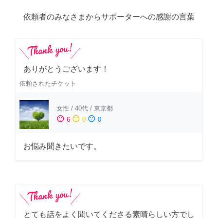
依頼者のみなさまからサポーターへの感謝の言葉
ありがとうございます！
依頼されたチケット
女性
/
40代
/
東京都
sentiment_satisfied
sentiment_neutral
sentiment_dissatisfied
6
0
0
お悩み聞きたいです。
とても話をよく聞いてくださる素晴らしい方でし