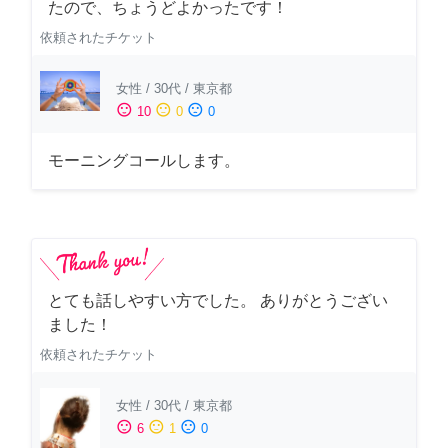
たので、ちょうどよかったです！
依頼されたチケット
女性
/
30代
/
東京都
sentiment_satisfied
sentiment_neutral
sentiment_dissatisfied
10
0
0
モーニングコールします。
とても話しやすい方でした。 ありがとうござい
ました！
依頼されたチケット
女性
/
30代
/
東京都
sentiment_satisfied
sentiment_neutral
sentiment_dissatisfied
6
1
0