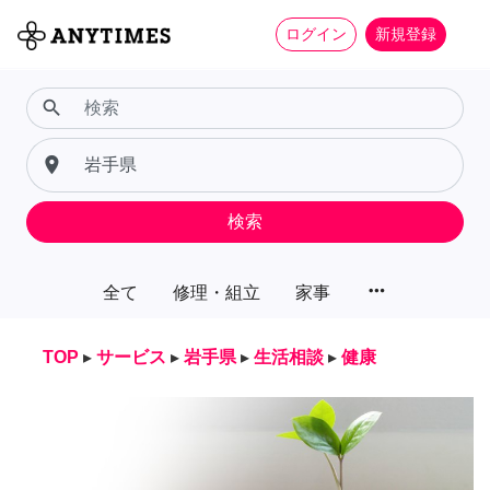
ログイン
新規登録
search
place
検索
more_horiz
全て
修理・組立
家事
TOP
▸
サービス
▸
岩手県
▸
生活相談
▸
健康