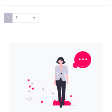
1
2
...
»