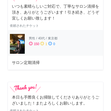
いつも素晴らしいご対応で、丁寧なサロン清掃を
頂き、ありがとうございます！引き続き、どうぞ
宜しくお願い致します！
依頼されたチケット
男性
/
40代
/
東京都
sentiment_satisfied
sentiment_neutral
sentiment_dissatisfied
150
1
0
サロン定期清掃
本日も手際良くお掃除してくださりありがとうご
ざいました！またよろしくお願いします。
依頼されたチケット