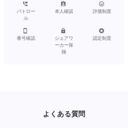
perm_phone_msg
assignment_ind
tag_faces
パトロー
本人確認
評価制度
ル
smartphone
lock
stars
番号確認
シェアワ
認定制度
ーカー保
険
よくある質問