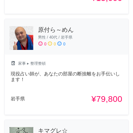
原付ら～めん
男性
/
40代
/
岩手県
sentiment_satisfied
sentiment_neutral
sentiment_dissatisfied
0
0
0
local_laundry_service
家事
▸ 整理整頓
現役占い師が、あなたの部屋の断捨離をお手伝いし
ます！
¥79,800
岩手県
キマグレ☆