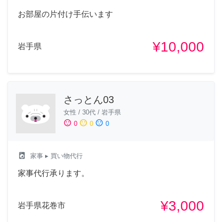
お部屋の片付け手伝います
¥10,000
岩手県
さっとん03
女性
/
30代
/
岩手県
sentiment_satisfied
sentiment_neutral
sentiment_dissatisfied
0
0
0
local_laundry_service
家事
▸ 買い物代行
家事代行承ります。
¥3,000
岩手県花巻市