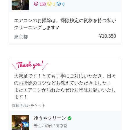
sentiment_satisfied
sentiment_neutral
sentiment_dissatisfied
150
1
0
エアコンのお掃除は、掃除検定の資格を持つ私が
クリーニングします🎵
¥10,350
東京都
大満足です！とても丁寧にご対応いただき、日々
のお掃除のコツなども教えていただきました！
またエアコンが汚れたらぜひお掃除お願いいたし
ます！
依頼されたチケット
ゆうやクリーン
check_circle
男性
/
40代
/
東京都