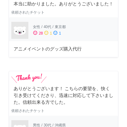
本当に助かりました。ありがとうございました！
依頼されたチケット
女性
/
40代
/
東京都
sentiment_satisfied
sentiment_neutral
sentiment_dissatisfied
28
1
1
アニメイベントのグッズ購入代行
ありがとうございます！ こちらの要望を、快く
引き受けてくださり、迅速に対応して下さいまし
た。信頼出来る方でした。
依頼されたチケット
男性
/
30代
/
沖縄県