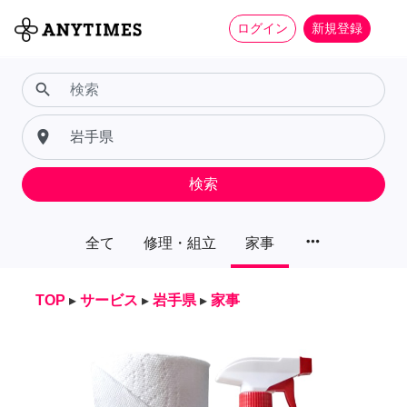
ログイン
新規登録
search
place
検索
more_horiz
全て
修理・組立
家事
TOP
▸
サービス
▸
岩手県
▸
家事