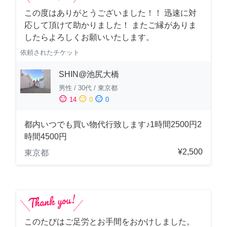
この度はありがとうございました！！ 迅速に対
応して頂けて助かりました！ またご縁がありま
したらよろしくお願いいたします。
依頼されたチケット
SHIN@池尻大橋
男性
/
30代
/
東京都
sentiment_satisfied
sentiment_neutral
sentiment_dissatisfied
14
0
0
都内いつでも買い物代行致します♪1時間2500円2
時間4500円
¥2,500
東京都
このたびはご足労とお手間をおかけしました。