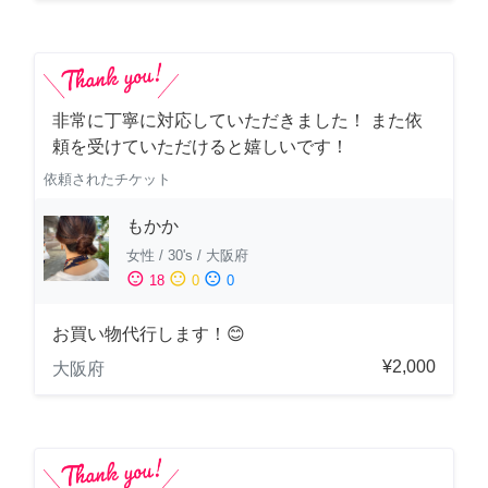
非常に丁寧に対応していただきました！ また依
頼を受けていただけると嬉しいです！
依頼されたチケット
もかか
女性
/
30's
/
大阪府
sentiment_satisfied
sentiment_neutral
sentiment_dissatisfied
18
0
0
お買い物代行します！😊
¥2,000
大阪府