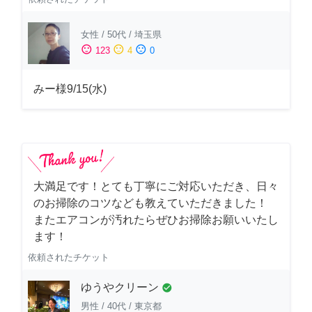
女性
/
50代
/
埼玉県
sentiment_satisfied
sentiment_neutral
sentiment_dissatisfied
123
4
0
みー様9/15(水)
大満足です！とても丁寧にご対応いただき、日々
のお掃除のコツなども教えていただきました！
またエアコンが汚れたらぜひお掃除お願いいたし
ます！
依頼されたチケット
ゆうやクリーン
check_circle
男性
/
40代
/
東京都