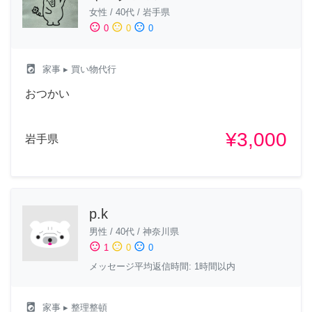
女性
/
40代
/
岩手県
sentiment_satisfied
sentiment_neutral
sentiment_dissatisfied
0
0
0
local_laundry_service
家事
▸ 買い物代行
おつかい
¥3,000
岩手県
p.k
男性
/
40代
/
神奈川県
sentiment_satisfied
sentiment_neutral
sentiment_dissatisfied
1
0
0
メッセージ平均返信時間: 1時間以内
local_laundry_service
家事
▸ 整理整頓