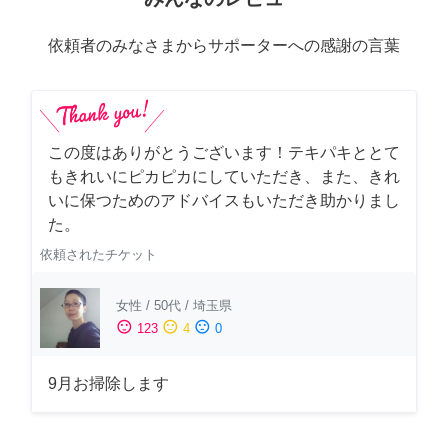
依頼者のみなさまからサポーターへの感謝の言葉
この度はありがとうございます！テキパキととて
もきれいにピカピカにしていただき、また、きれ
いに保つためのアドバイスもいただき助かりまし
た。
依頼されたチケット
女性
/
50代
/
埼玉県
sentiment_satisfied
sentiment_neutral
sentiment_dissatisfied
123
4
0
9月お掃除します