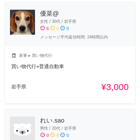
優菜@
女性
/
30代
/
岩手県
sentiment_satisfied
sentiment_neutral
sentiment_dissatisfied
6
0
0
メッセージ平均返信時間: 24時間以内
local_laundry_service
家事
▸ 買い物代行
買い物代行⭐︎普通自動車
¥3,000
岩手県
れい.sao
男性
/
20代
/
岩手県
sentiment_satisfied
sentiment_neutral
sentiment_dissatisfied
0
0
0