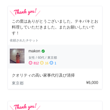
この度はありがとうございました。テキパキとお
料理していただきました。またお願いしたいで
す！
依頼されたチケット
makon
check_circle
女性
/
60代
/
東京都
sentiment_satisfied
sentiment_neutral
sentiment_dissatisfied
812
16
1
クオリティの高い家事代行及び清掃
¥6,000
東京都