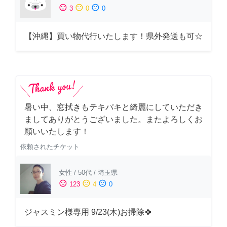
sentiment_satisfied
sentiment_neutral
sentiment_dissatisfied
3
0
0
【沖縄】買い物代行いたします！県外発送も可☆
暑い中、窓拭きもテキパキと綺麗にしていただき
ましてありがとうございました。またよろしくお
願いいたします！
依頼されたチケット
女性
/
50代
/
埼玉県
sentiment_satisfied
sentiment_neutral
sentiment_dissatisfied
123
4
0
ジャスミン様専用 9/23(木)お掃除🍀