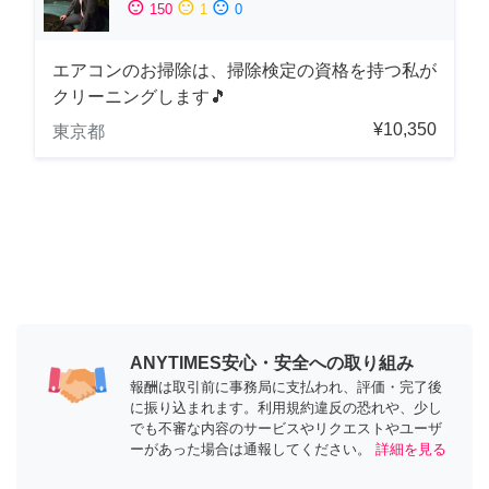
sentiment_satisfied
sentiment_neutral
sentiment_dissatisfied
150
1
0
エアコンのお掃除は、掃除検定の資格を持つ私が
クリーニングします🎵
¥10,350
東京都
ANYTIMES安心・安全への取り組み
報酬は取引前に事務局に支払われ、評価・完了後
に振り込まれます。利用規約違反の恐れや、少し
でも不審な内容のサービスやリクエストやユーザ
ーがあった場合は通報してください。
詳細を見る