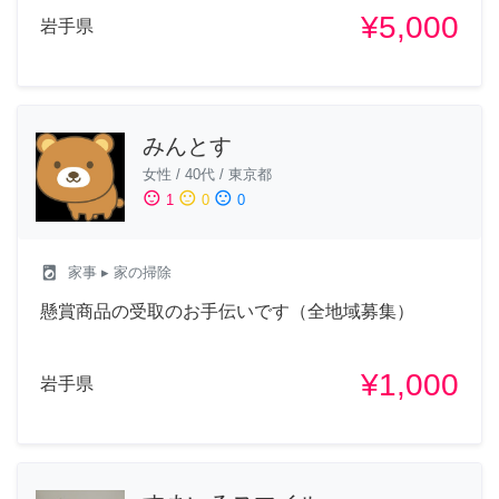
¥5,000
岩手県
みんとす
女性
/
40代
/
東京都
sentiment_satisfied
sentiment_neutral
sentiment_dissatisfied
1
0
0
local_laundry_service
家事
▸ 家の掃除
懸賞商品の受取のお手伝いです（全地域募集）
¥1,000
岩手県