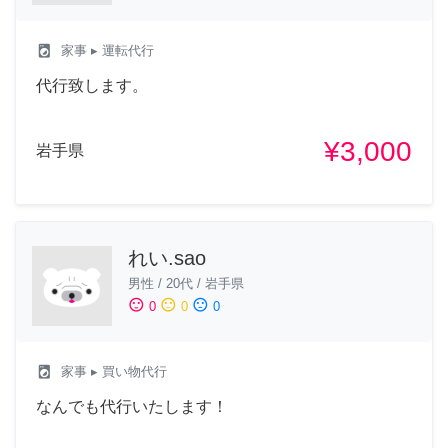
local_laundry_service
家事
▸ 運転代行
代行致します。
¥3,000
岩手県
れい.sao
男性
/
20代
/
岩手県
sentiment_satisfied
sentiment_neutral
sentiment_dissatisfied
0
0
0
local_laundry_service
家事
▸ 買い物代行
なんでも代行いたします！