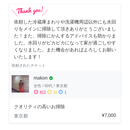
依頼した冷蔵庫まわりや洗濯機周辺以外にも水回
りをメインに掃除して頂きありがとうございまし
た！また、掃除にかんするアドバイスも助かりま
した。水回りがピカピカになって家が過ごしやす
くなりました。また機会があればよろしくお願い
いたします！
依頼されたチケット
makon
check_circle
女性
/
60代
/
東京都
sentiment_satisfied
sentiment_neutral
sentiment_dissatisfied
812
16
1
クオリティの高いお掃除
¥7,000
東京都