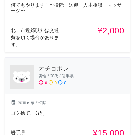
何でもやります！〜掃除・送迎・人生相談・マッサ
ージ〜
¥2,000
北上市近郊以外は交通
費を頂く場合がありま
す。
オチコボレ
男性
/
20代
/
岩手県
sentiment_satisfied
sentiment_neutral
sentiment_dissatisfied
0
0
0
local_laundry_service
家事
▸ 家の掃除
ゴミ捨て、分別
¥15,000
岩手県