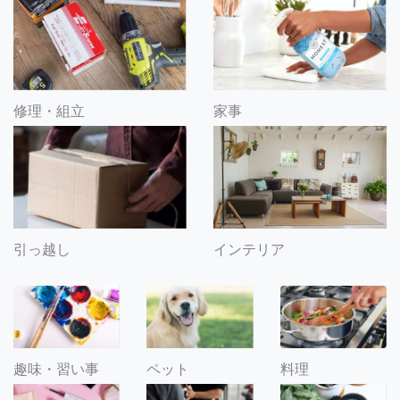
修理・組立
家事
引っ越し
インテリア
趣味・習い事
ペット
料理