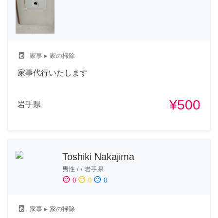
local_laundry_service
家事
▸ 家の掃除
家事代行いたします
¥500
岩手県
Toshiki Nakajima
男性
/
/
岩手県
sentiment_satisfied
sentiment_neutral
sentiment_dissatisfied
0
0
0
local_laundry_service
家事
▸ 家の掃除