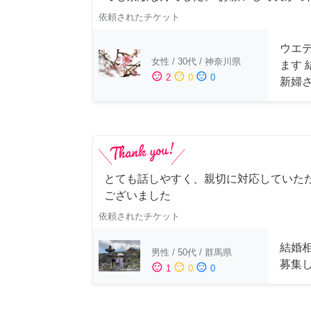
依頼されたチケット
ウエ
女性
/
30代
/
神奈川県
ます
sentiment_satisfied
sentiment_neutral
sentiment_dissatisfied
2
0
0
新婦
とても話しやすく、親切に対応していた
ございました
依頼されたチケット
結婚
男性
/
50代
/
群馬県
募集
sentiment_satisfied
sentiment_neutral
sentiment_dissatisfied
1
0
0