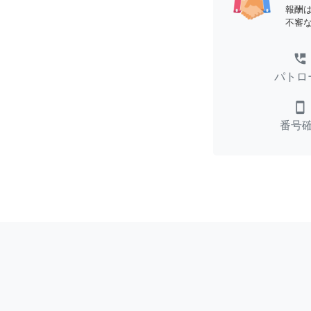
報酬
不審
perm_phone_msg
パトロ
smartphone
番号