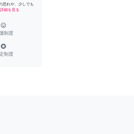
の恐れや、少しでも
詳細を見る
tag_faces
価制度
stars
定制度