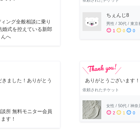
依頼されたチケット
ちぇんじ8
ディング全般相談に乗り
男性
/
30代
/
東京
 結婚式を控えている新郎
sentiment_satisfied
sentiment_neutral
sentiment_dissatisfied
1
0
0
さんへ
だきました！ありがとう
ありがとうございます！
依頼されたチケット
女性
/
50代
/
神奈
相談所 無料モニター会員
sentiment_satisfied
sentiment_neutral
sentiment_dissatisfied
2
1
0
します！