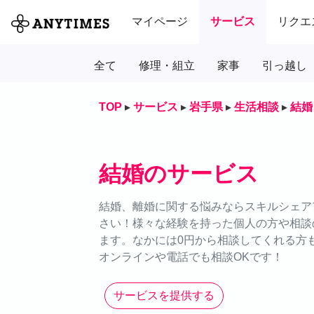
マイページ
サービス
リクエ
全て
修理・組立
家事
引っ越し
TOP
▸
サービス
▸
岩手県
▸
生活相談
▸
結婚
結婚のサービス
結婚、離婚に関する悩みならスキルシェアア
さい！様々な経験を持った個人の方や相談
ます。なかには0円から相談してくれる方
オンラインや電話でも相談OKです！
サービスを提供する