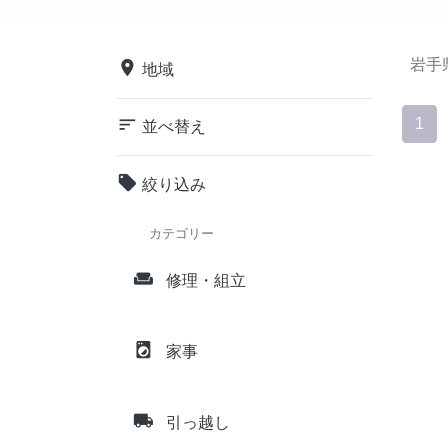
岩手
place
地域
sort
1
並べ替え
local_offer
絞り込み
カテゴリー
weekend
修理・組立
local_laundry_service
家事
local_shipping
引っ越し