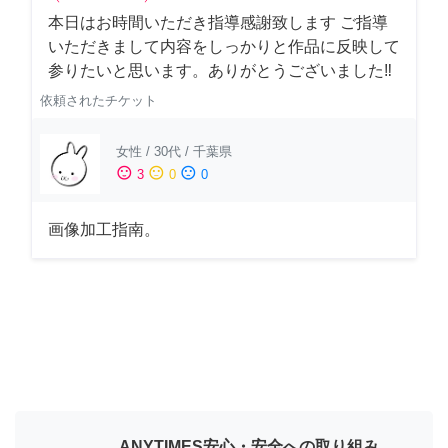
本日はお時間いただき指導感謝致します ご指導
いただきまして内容をしっかりと作品に反映して
参りたいと思います。ありがとうございました‼️
依頼されたチケット
女性
/
30代
/
千葉県
sentiment_satisfied
sentiment_neutral
sentiment_dissatisfied
3
0
0
画像加工指南。
ANYTIMES安心・安全への取り組み