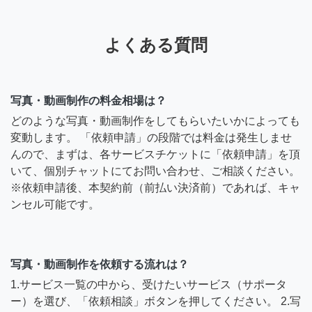
よくある質問
写真・動画制作の料金相場は？
どのような写真・動画制作をしてもらいたいかによっても
変動します。 「依頼申請」の段階では料金は発生しませ
んので、まずは、各サービスチケットに「依頼申請」を頂
いて、個別チャットにてお問い合わせ、ご相談ください。
※依頼申請後、本契約前（前払い決済前）であれば、キャ
ンセル可能です。
写真・動画制作を依頼する流れは？
1.サービス一覧の中から、受けたいサービス（サポータ
ー）を選び、「依頼相談」ボタンを押してください。 2.写