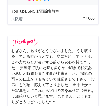
YouTube/SNS 動画編集教室
¥7,000
大阪府
むぎさん、ありがとうございました。 やり取り
をしている時からとても丁寧に対応して下さり、
この方ならとお会いする前から安心を持てまし
た。 実際来て頂いた時も柔らかい印象で和気あ
いあいと時間を過ごす事が出来ました。 撮影の
写真の仕上がりもちくいち確認させて下さり、指
示にも的確に応えて下さりました。 出来上がっ
た写真を元にこれから沢山の方を幸せに出来るよ
う頑張りたいと思います。 むぎさん、どうもあ
りがとうございました^_^