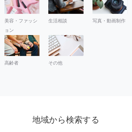
美容・ファッシ
生活相談
写真・動画制作
ョン
その他
高齢者
地域から検索する