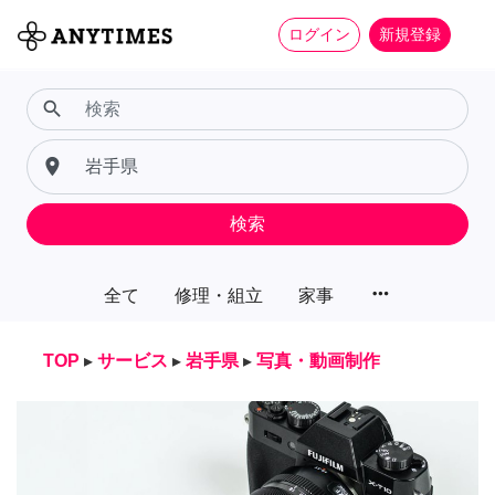
ログイン
新規登録
search
place
検索
more_horiz
全て
修理・組立
家事
TOP
▸
サービス
▸
岩手県
▸
写真・動画制作