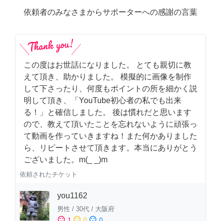
依頼者のみなさまからサポーターへの感謝の言葉
この度はお世話になりました。 とても親切に教
えて頂き、助かりました。 模擬的に画像を制作
して下さったり、何度もポイントの所を細かく説
明して頂き、「YouTube初心者の私でも出来
る！」と確信しました。 後は慣れだと思います
ので、教えて頂いたことを忘れないように頑張っ
て動画を作っていきますね！また何かありました
ら、リピートさせて頂きます。本当にありがとう
ございました。m(_ _)m
依頼されたチケット
you1162
男性
/
30代
/
大阪府
sentiment_satisfied
sentiment_neutral
sentiment_dissatisfied
1
0
0