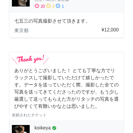
sentiment_satisfied
sentiment_neutral
sentiment_dissatisfied
20
2
1
七五三の写真撮影させて頂きます。
¥12,000
東京都
ありがとうございました！ とても丁寧な方でリ
ラックスして撮影していただけて嬉しかったで
す。データを送っていただく際、撮影した全ての
写真を送ってきてくださったのですが、もう少し
厳選して送ってもらえた方がリタッチの写真を選
びやすくて有難いかなとは思いました。
依頼されたチケット
koikeya
check_circle