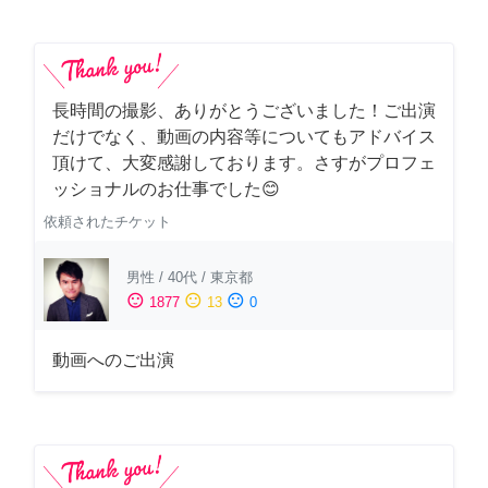
長時間の撮影、ありがとうございました！ご出演
だけでなく、動画の内容等についてもアドバイス
頂けて、大変感謝しております。さすがプロフェ
ッショナルのお仕事でした😊
依頼されたチケット
男性
/
40代
/
東京都
sentiment_satisfied
sentiment_neutral
sentiment_dissatisfied
1877
13
0
動画へのご出演