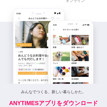
オンライン
みんなでつくる、新しい暮らしかた。
ANYTIMESアプリをダウンロード