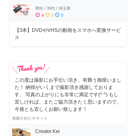
男性
/
30代
/
埼玉県
sentiment_satisfied
sentiment_neutral
sentiment_dissatisfied
4
0
0
【3本】DVDやVHSの動画をスマホへ変換サービ
ス
この度は撮影にお手伝い頂き、有難う御座いまし
た！ 納得がいくまで撮影頂き感謝しておりま
す。 写真の上がりにも非常に満足です(^ ^) もし
宜しければ、またご協力頂きたく思いますので、
今後とも宜しくお願い致します！
依頼されたチケット
Creator Kei