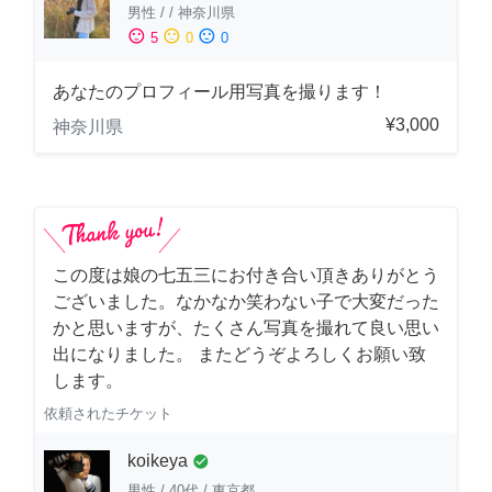
男性
/
/
神奈川県
sentiment_satisfied
sentiment_neutral
sentiment_dissatisfied
5
0
0
あなたのプロフィール用写真を撮ります！
¥3,000
神奈川県
この度は娘の七五三にお付き合い頂きありがとう
ございました。なかなか笑わない子で大変だった
かと思いますが、たくさん写真を撮れて良い思い
出になりました。 またどうぞよろしくお願い致
します。
依頼されたチケット
koikeya
check_circle
男性
/
40代
/
東京都