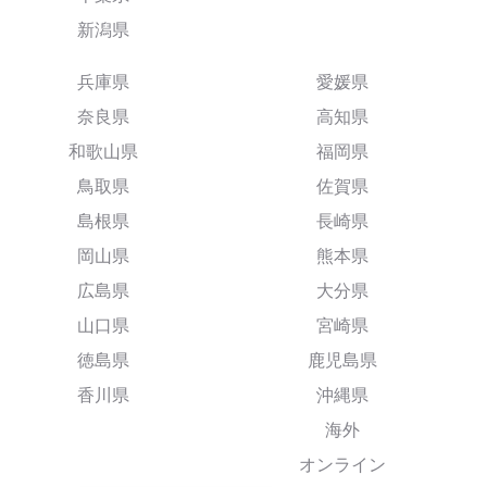
新潟県
兵庫県
愛媛県
奈良県
高知県
和歌山県
福岡県
鳥取県
佐賀県
島根県
長崎県
岡山県
熊本県
広島県
大分県
山口県
宮崎県
徳島県
鹿児島県
香川県
沖縄県
海外
オンライン