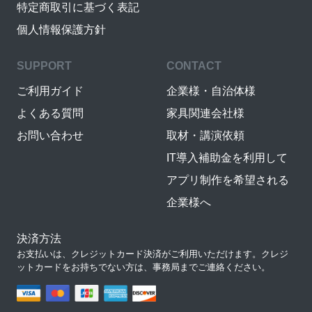
特定商取引に基づく表記
個人情報保護方針
SUPPORT
CONTACT
ご利用ガイド
企業様・自治体様
よくある質問
家具関連会社様
お問い合わせ
取材・講演依頼
IT導入補助金を利用して
アプリ制作を希望される
企業様へ
決済方法
お支払いは、クレジットカード決済がご利用いただけます。クレジ
ットカードをお持ちでない方は、事務局までご連絡ください。