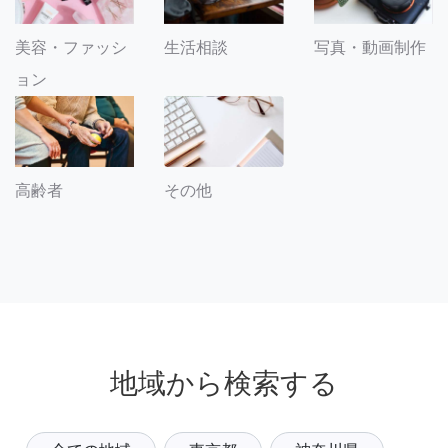
美容・ファッシ
生活相談
写真・動画制作
ョン
その他
高齢者
地域から検索する