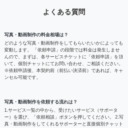
よくある質問
写真・動画制作の料金相場は？
どのような写真・動画制作をしてもらいたいかによっても
変動します。 「依頼申請」の段階では料金は発生しませ
んので、まずは、各サービスチケットに「依頼申請」を頂
いて、個別チャットにてお問い合わせ、ご相談ください。
※依頼申請後、本契約前（前払い決済前）であれば、キャ
ンセル可能です。
写真・動画制作を依頼する流れは？
1.サービス一覧の中から、受けたいサービス（サポータ
ー）を選び、「依頼相談」ボタンを押してください。 2.写
真・動画制作をしてくれるサポーターと直接個別チャット