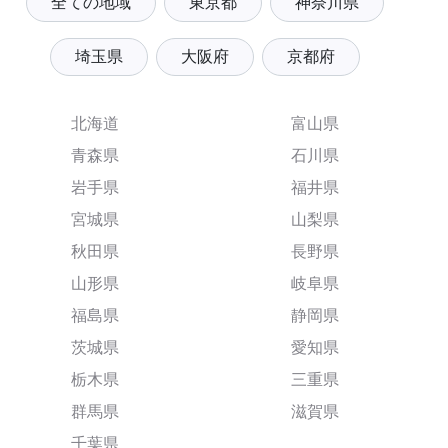
全ての地域
東京都
神奈川県
埼玉県
大阪府
京都府
北海道
富山県
青森県
石川県
岩手県
福井県
宮城県
山梨県
秋田県
長野県
山形県
岐阜県
福島県
静岡県
茨城県
愛知県
栃木県
三重県
群馬県
滋賀県
千葉県