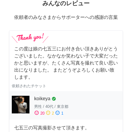
みんなのレビュー
依頼者のみなさまからサポーターへの感謝の言葉
この度は娘の七五三にお付き合い頂きありがとう
ございました。なかなか笑わない子で大変だった
かと思いますが、たくさん写真を撮れて良い思い
出になりました。 またどうぞよろしくお願い致
します。
依頼されたチケット
koikeya
check_circle
男性
/
40代
/
東京都
sentiment_satisfied
sentiment_neutral
sentiment_dissatisfied
20
2
1
七五三の写真撮影させて頂きます。