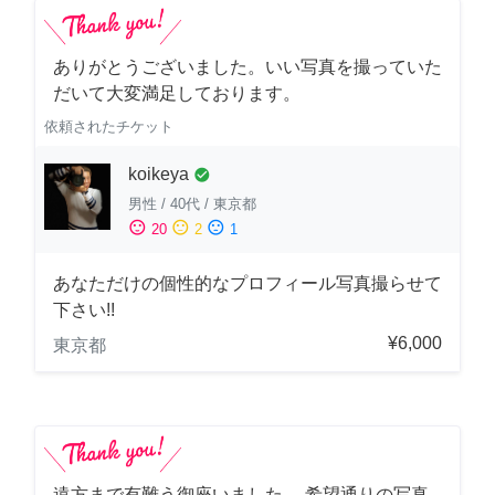
ありがとうございました。いい写真を撮っていた
だいて大変満足しております。
依頼されたチケット
koikeya
check_circle
男性
/
40代
/
東京都
sentiment_satisfied
sentiment_neutral
sentiment_dissatisfied
20
2
1
あなただけの個性的なプロフィール写真撮らせて
下さい!!
¥6,000
東京都
遠方まで有難う御座いました。 希望通りの写真