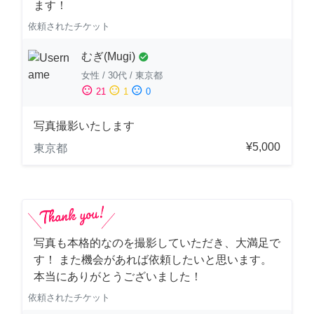
ます！
依頼されたチケット
むぎ(Mugi)
check_circle
女性
/
30代
/
東京都
sentiment_satisfied
sentiment_neutral
sentiment_dissatisfied
21
1
0
写真撮影いたします
¥5,000
東京都
写真も本格的なのを撮影していただき、大満足で
す！ また機会があれば依頼したいと思います。
本当にありがとうございました！
依頼されたチケット