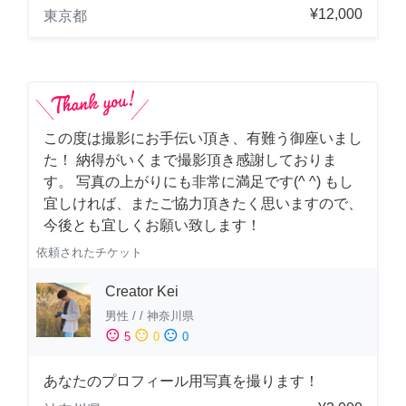
¥12,000
東京都
この度は撮影にお手伝い頂き、有難う御座いまし
た！ 納得がいくまで撮影頂き感謝しておりま
す。 写真の上がりにも非常に満足です(^ ^) もし
宜しければ、またご協力頂きたく思いますので、
今後とも宜しくお願い致します！
依頼されたチケット
Creator Kei
男性
/
/
神奈川県
sentiment_satisfied
sentiment_neutral
sentiment_dissatisfied
5
0
0
あなたのプロフィール用写真を撮ります！