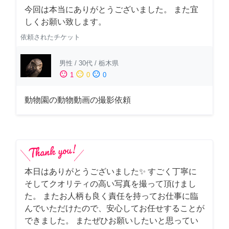
今回は本当にありがとうございました。 また宜
しくお願い致します。
依頼されたチケット
男性
/
30代
/
栃木県
sentiment_satisfied
sentiment_neutral
sentiment_dissatisfied
1
0
0
動物園の動物動画の撮影依頼
本日はありがとうございました✨ すごく丁寧に
そしてクオリティの高い写真を撮って頂けまし
た。 またお人柄も良く責任を持ってお仕事に臨
んでいただけたので、安心してお任せすることが
できました。 またぜひお願いしたいと思ってい