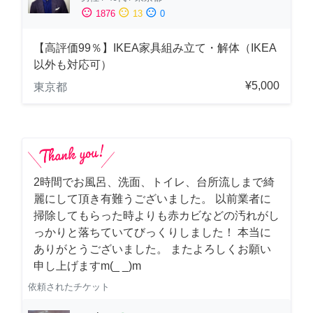
sentiment_satisfied
sentiment_neutral
sentiment_dissatisfied
1876
13
0
【高評価99％】IKEA家具組み立て・解体（IKEA
以外も対応可）
¥5,000
東京都
2時間でお風呂、洗面、トイレ、台所流しまで綺
麗にして頂き有難うございました。 以前業者に
掃除してもらった時よりも赤カビなどの汚れがし
っかりと落ちていてびっくりしました！ 本当に
ありがとうございました。 またよろしくお願い
申し上げますm(_ _)m
依頼されたチケット