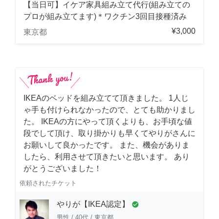
【当日可】イケア家具組み立て代行(組み立ての
プロが組み立てます)＊ワクチン3回目接種済み
¥3,000
東京都
IKEAのベッドを組み立てて頂きました。 1人じ
ゃ手も付けられなかったので、とても助かりまし
た。 IKEAの方にやって頂くよりも、お手頃な値
段でして頂け、取り掛かりも早くてやりがさんに
お願いして良かったです。 また、機会がありま
したら、利用させて頂きたいと思います。 あり
がとうございました！
依頼されたチケット
やりが【IKEA認定】
check_circle
男性
/
40代
/
東京都