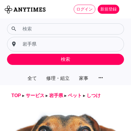
ログイン
新規登録
search
place
検索
more_horiz
全て
修理・組立
家事
TOP
▸
サービス
▸
岩手県
▸
ペット
▸
しつけ