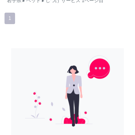
岩手県
▸ ペット
▸ しつけ
サービス
1ページ目
1