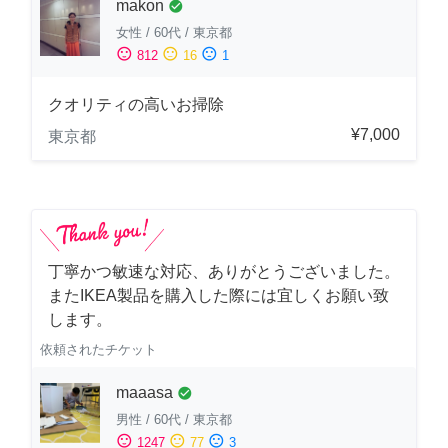
makon
check_circle
女性
/
60代
/
東京都
sentiment_satisfied
sentiment_neutral
sentiment_dissatisfied
812
16
1
クオリティの高いお掃除
¥7,000
東京都
丁寧かつ敏速な対応、ありがとうございました。
またIKEA製品を購入した際には宜しくお願い致
します。
依頼されたチケット
maaasa
check_circle
男性
/
60代
/
東京都
sentiment_satisfied
sentiment_neutral
sentiment_dissatisfied
1247
77
3