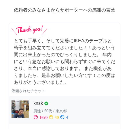
依頼者のみなさまからサポーターへの感謝の言葉
とても手早く、そして完璧にIKEAのテーブルと
椅子を組み立ててくださいました！！あっという
間に出来上がったのでびっくりしました。 年内
にという急なお願いにも関わらずすぐに来てくだ
さり、本当に感謝しております。 また機会があ
りましたら、是非お願いしたい方です！この度は
ありがとうございました。
依頼されたチケット
knsk
check_circle
男性
/
50代
/
東京都
sentiment_satisfied
sentiment_neutral
sentiment_dissatisfied
1670
49
4