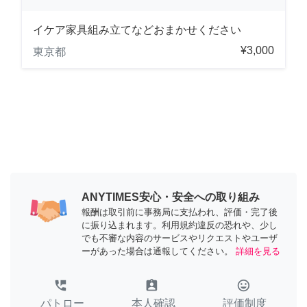
イケア家具組み立てなどおまかせください
¥3,000
東京都
ANYTIMES安心・安全への取り組み
報酬は取引前に事務局に支払われ、評価・完了後
に振り込まれます。利用規約違反の恐れや、少し
でも不審な内容のサービスやリクエストやユーザ
ーがあった場合は通報してください。
詳細を見る
perm_phone_msg
assignment_ind
tag_faces
パトロー
本人確認
評価制度