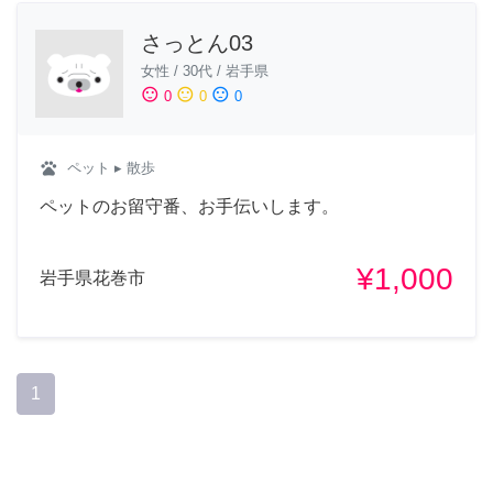
さっとん03
女性
/
30代
/
岩手県
sentiment_satisfied
sentiment_neutral
sentiment_dissatisfied
0
0
0
pets
ペット
▸ 散歩
ペットのお留守番、お手伝いします。
¥1,000
岩手県花巻市
1