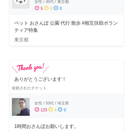
女性
/
40代
/
東京都
sentiment_satisfied
sentiment_neutral
sentiment_dissatisfied
5
0
0
ペット おさんぽ 公園 代行 散歩 #相互扶助ボラン
ティア特集
東京都
ありがとうございます！
依頼されたチケット
女性
/
50代
/
埼玉県
sentiment_satisfied
sentiment_neutral
sentiment_dissatisfied
123
4
0
1時間おさんぽお願いします。