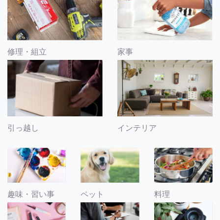
修理・組立
家事
引っ越し
インテリア
趣味・習い事
ペット
料理