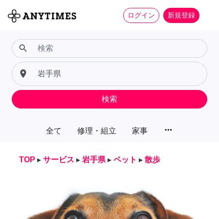
ログイン
新規登録
search
place
検索
more_horiz
全て
修理・組立
家事
TOP
▸
サービス
▸
岩手県
▸
ペット
▸
散歩