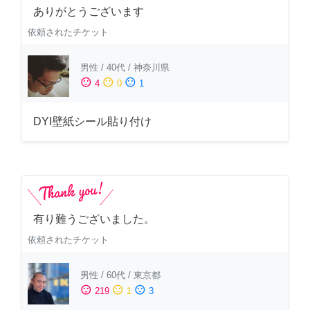
ありがとうございます
依頼されたチケット
男性
/
40代
/
神奈川県
sentiment_satisfied
sentiment_neutral
sentiment_dissatisfied
4
0
1
DYI壁紙シール貼り付け
有り難うございました。
依頼されたチケット
男性
/
60代
/
東京都
sentiment_satisfied
sentiment_neutral
sentiment_dissatisfied
219
1
3