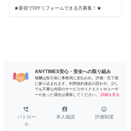
★新宿でDIYリフォームできる方募集！★
ANYTIMES安心・安全への取り組み
報酬は取引前に事務局に支払われ、評価・完了後
に振り込まれます。利用規約違反の恐れや、少し
でも不審な内容のサービスやリクエストやユーザ
ーがあった場合は通報してください。
詳細を見る
perm_phone_msg
assignment_ind
tag_faces
パトロー
本人確認
評価制度
ル