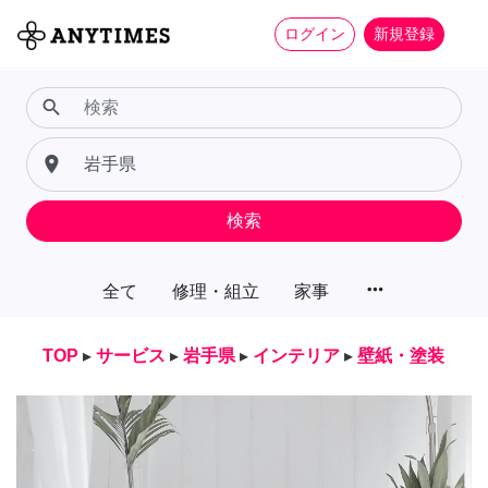
ログイン
新規登録
search
place
検索
more_horiz
全て
修理・組立
家事
TOP
▸
サービス
▸
岩手県
▸
インテリア
▸
壁紙・塗装