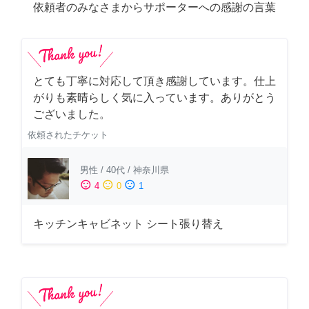
依頼者のみなさまからサポーターへの感謝の言葉
とても丁寧に対応して頂き感謝しています。仕上
がりも素晴らしく気に入っています。ありがとう
ございました。
依頼されたチケット
男性
/
40代
/
神奈川県
sentiment_satisfied
sentiment_neutral
sentiment_dissatisfied
4
0
1
キッチンキャビネット シート張り替え