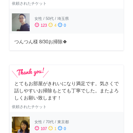
依頼されたチケット
女性
/
50代
/
埼玉県
sentiment_satisfied
sentiment_neutral
sentiment_dissatisfied
123
4
0
つんつん様 8/30お掃除🍀
とてもお部屋がきれいになり満足です。気さくで
話しやすいお掃除もとても丁寧でした。またよろ
しくお願い致します！
依頼されたチケット
女性
/
70代
/
東京都
sentiment_satisfied
sentiment_neutral
sentiment_dissatisfied
107
1
0