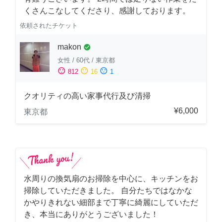
くさんこなしてくださり、感謝しております。
依頼されたチケット
makon
check_circle
女性
/
60代
/
東京都
sentiment_satisfied
sentiment_neutral
sentiment_dissatisfied
812
16
1
クオリティの高い家事代行及び清掃
¥6,000
東京都
水周りの換気扇のお掃除を中心に、キッチンをお
掃除していただきました。 自分たちではなかな
かやりきれない細部まで丁寧に綺麗にしていただ
き、本当にありがとうございました！