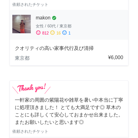
依頼されたチケット
makon
check_circle
女性
/
60代
/
東京都
sentiment_satisfied
sentiment_neutral
sentiment_dissatisfied
812
16
1
クオリティの高い家事代行及び清掃
¥6,000
東京都
一軒家の周囲の紫陽花や雑草を暑い中本当に丁寧
に処理頂きました！ とても大満足です◎ 草木の
ことにも詳しくて安心しておまかせ出来ました。
またお願いしたいと思います◎
依頼されたチケット