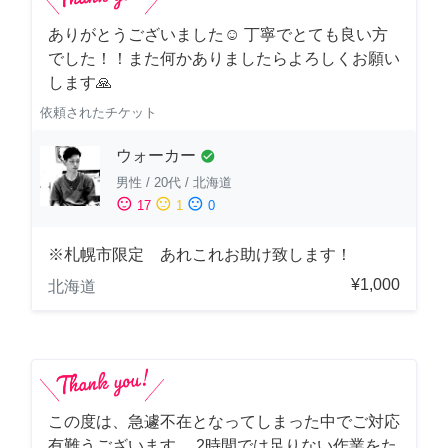
ありがとうございました☺️ 丁寧でとても良い方
でした！！また何かありましたらよろしくお願い
します🙏
依頼されたチケット
ウォーカー
check_circle
男性
/
20代
/
北海道
sentiment_satisfied
sentiment_neutral
sentiment_dissatisfied
17
1
0
※札幌市限定 あれこれお助け致します！
¥1,000
北海道
この度は、急遽不在となってしまった中でご対応
有難うございます。 2時間では足りない作業をた