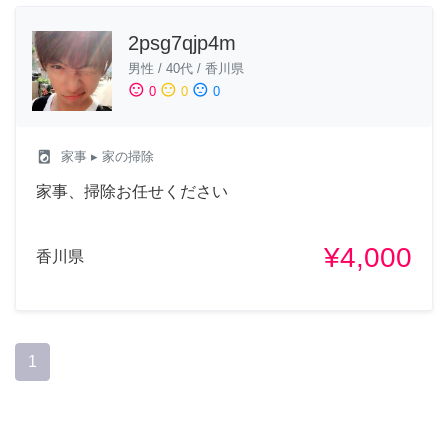
2psg7qjp4m
男性
/
40代
/
香川県
sentiment_satisfied
sentiment_neutral
sentiment_dissatisfied
0
0
0
local_laundry_service
家事
▸ 家の掃除
家事、掃除お任せください
¥4,000
香川県
1