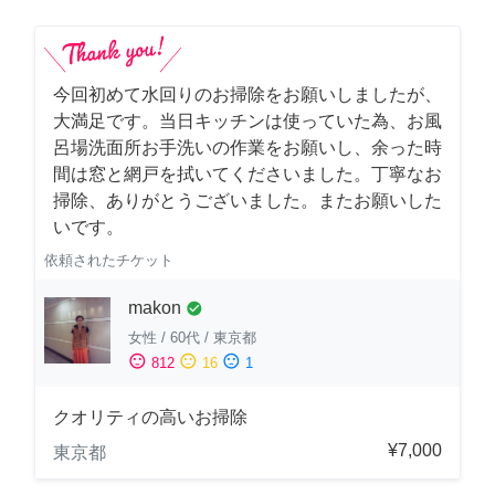
今回初めて水回りのお掃除をお願いしましたが、
大満足です。当日キッチンは使っていた為、お風
呂場洗面所お手洗いの作業をお願いし、余った時
間は窓と網戸を拭いてくださいました。丁寧なお
掃除、ありがとうございました。またお願いした
いです。
依頼されたチケット
makon
check_circle
女性
/
60代
/
東京都
sentiment_satisfied
sentiment_neutral
sentiment_dissatisfied
812
16
1
クオリティの高いお掃除
¥7,000
東京都