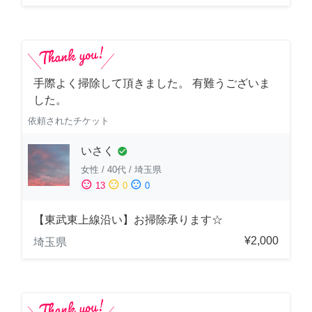
手際よく掃除して頂きました。 有難うございま
した。
依頼されたチケット
いさく
check_circle
女性
/
40代
/
埼玉県
sentiment_satisfied
sentiment_neutral
sentiment_dissatisfied
13
0
0
【東武東上線沿い】お掃除承ります☆
¥2,000
埼玉県