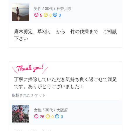
男性
/
30代
/
神奈川県
sentiment_satisfied
sentiment_neutral
sentiment_dissatisfied
5
0
0
庭木剪定、草刈り から 竹の伐採まで ご相談
下さい
丁寧に掃除していただき気持ち良く過ごせて満足
です。ありがとうございました！
依頼されたチケット
女性
/
30代
/
大阪府
sentiment_satisfied
sentiment_neutral
sentiment_dissatisfied
26
0
0