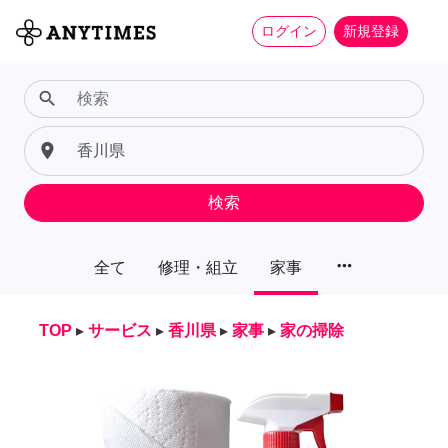
ログイン
新規登録
search
place
検索
more_horiz
全て
修理・組立
家事
TOP
▸
サービス
▸
香川県
▸
家事
▸
家の掃除