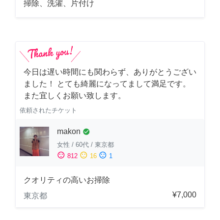
掃除、洗濯、片付け
今日は遅い時間にも関わらず、ありがとうござい
ました！ とても綺麗になってまして満足です。
また宜しくお願い致します。
依頼されたチケット
makon
check_circle
女性
/
60代
/
東京都
sentiment_satisfied
sentiment_neutral
sentiment_dissatisfied
812
16
1
クオリティの高いお掃除
¥7,000
東京都