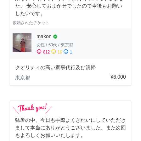
た。 安心しておまかせでしたので今後もお願い
したいです。
依頼されたチケット
makon
check_circle
女性
/
60代
/
東京都
sentiment_satisfied
sentiment_neutral
sentiment_dissatisfied
812
16
1
クオリティの高い家事代行及び清掃
¥6,000
東京都
猛暑の中、今日も手際よくきれいにしていただき
まして本当にありがとうございました。また次回
もよろしくお願いいたします。