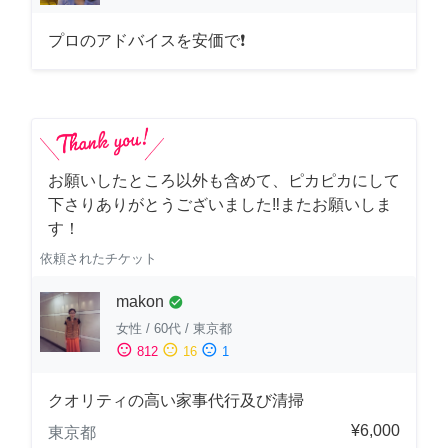
プロのアドバイスを安価で❗
お願いしたところ以外も含めて、ピカピカにして
下さりありがとうございました‼️またお願いしま
す！
依頼されたチケット
makon
check_circle
女性
/
60代
/
東京都
sentiment_satisfied
sentiment_neutral
sentiment_dissatisfied
812
16
1
クオリティの高い家事代行及び清掃
¥6,000
東京都