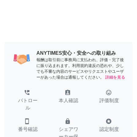
ANYTIMES安心・安全への取り組み
報酬は取引前に事務局に支払われ、評価・完了後
に振り込まれます。利用規約違反の恐れや、少し
でも不審な内容のサービスやリクエストやユーザ
ーがあった場合は通報してください。
詳細を見る
perm_phone_msg
assignment_ind
tag_faces
パトロー
本人確認
評価制度
ル
smartphone
lock
stars
番号確認
シェアワ
認定制度
ーカー保