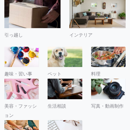
引っ越し
インテリア
趣味・習い事
ペット
料理
美容・ファッシ
生活相談
写真・動画制作
ョン