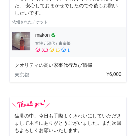
た。 安心しておまかせでしたので今後もお願い
したいです。
依頼されたチケット
makon
check_circle
女性
/
60代
/
東京都
sentiment_satisfied
sentiment_neutral
sentiment_dissatisfied
813
16
1
クオリティの高い家事代行及び清掃
¥6,000
東京都
猛暑の中、今日も手際よくきれいにしていただき
まして本当にありがとうございました。また次回
もよろしくお願いいたします。