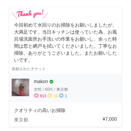
今回初めて水回りのお掃除をお願いしましたが、
大満足です。当日キッチンは使っていた為、お風
呂場洗面所お手洗いの作業をお願いし、余った時
間は窓と網戸を拭いてくださいました。丁寧なお
掃除、ありがとうございました。またお願いした
いです。
依頼されたチケット
makon
check_circle
女性
/
60代
/
東京都
sentiment_satisfied
sentiment_neutral
sentiment_dissatisfied
813
16
1
クオリティの高いお掃除
¥7,000
東京都