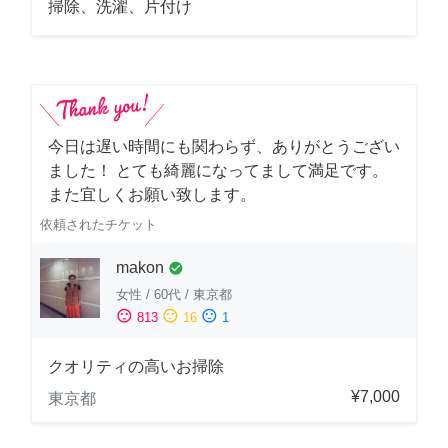
掃除、洗濯、片付け
今日は遅い時間にも関わらず、ありがとうござい
ました！ とても綺麗になってまして満足です。
また宜しくお願い致します。
依頼されたチケット
makon
check_circle
女性
/
60代
/
東京都
sentiment_satisfied
sentiment_neutral
sentiment_dissatisfied
813
16
1
クオリティの高いお掃除
¥7,000
東京都