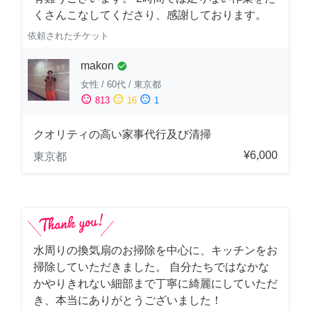
くさんこなしてくださり、感謝しております。
依頼されたチケット
makon
check_circle
女性
/
60代
/
東京都
sentiment_satisfied
sentiment_neutral
sentiment_dissatisfied
813
16
1
クオリティの高い家事代行及び清掃
¥6,000
東京都
水周りの換気扇のお掃除を中心に、キッチンをお
掃除していただきました。 自分たちではなかな
かやりきれない細部まで丁寧に綺麗にしていただ
き、本当にありがとうございました！