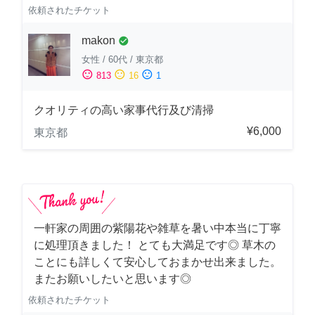
依頼されたチケット
makon
check_circle
女性
/
60代
/
東京都
sentiment_satisfied
sentiment_neutral
sentiment_dissatisfied
813
16
1
クオリティの高い家事代行及び清掃
¥6,000
東京都
一軒家の周囲の紫陽花や雑草を暑い中本当に丁寧
に処理頂きました！ とても大満足です◎ 草木の
ことにも詳しくて安心しておまかせ出来ました。
またお願いしたいと思います◎
依頼されたチケット