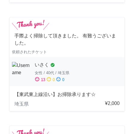
手際よく掃除して頂きました。 有難うございま
した。
依頼されたチケット
いさく
check_circle
女性
/
40代
/
埼玉県
sentiment_satisfied
sentiment_neutral
sentiment_dissatisfied
13
0
0
【東武東上線沿い】お掃除承ります☆
¥2,000
埼玉県