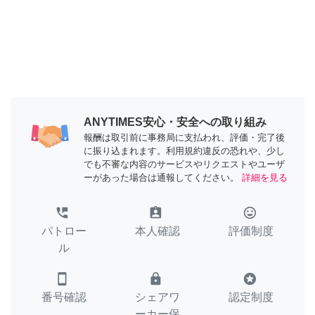
ANYTIMES安心・安全への取り組み
報酬は取引前に事務局に支払われ、評価・完了後
に振り込まれます。利用規約違反の恐れや、少し
でも不審な内容のサービスやリクエストやユーザ
ーがあった場合は通報してください。
詳細を見る
perm_phone_msg
assignment_ind
tag_faces
パトロー
本人確認
評価制度
ル
smartphone
lock
stars
番号確認
シェアワ
認定制度
ーカー保