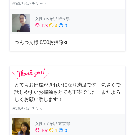
依頼されたチケット
女性
/
50代
/
埼玉県
sentiment_satisfied
sentiment_neutral
sentiment_dissatisfied
123
4
0
つんつん様 8/30お掃除🍀
とてもお部屋がきれいになり満足です。気さくで
話しやすいお掃除もとても丁寧でした。またよろ
しくお願い致します！
依頼されたチケット
女性
/
70代
/
東京都
sentiment_satisfied
sentiment_neutral
sentiment_dissatisfied
107
1
0