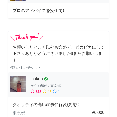
プロのアドバイスを安価で❗
お願いしたところ以外も含めて、ピカピカにして
下さりありがとうございました‼️またお願いしま
す！
依頼されたチケット
makon
check_circle
女性
/
60代
/
東京都
sentiment_satisfied
sentiment_neutral
sentiment_dissatisfied
813
16
1
クオリティの高い家事代行及び清掃
¥6,000
東京都