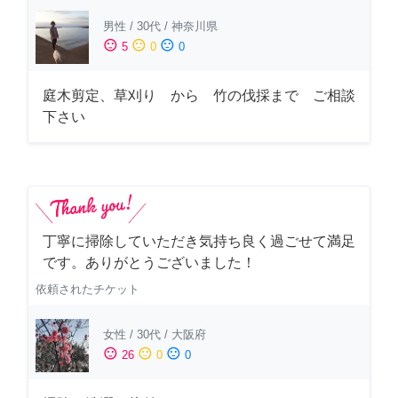
男性
/
30代
/
神奈川県
sentiment_satisfied
sentiment_neutral
sentiment_dissatisfied
5
0
0
庭木剪定、草刈り から 竹の伐採まで ご相談
下さい
丁寧に掃除していただき気持ち良く過ごせて満足
です。ありがとうございました！
依頼されたチケット
女性
/
30代
/
大阪府
sentiment_satisfied
sentiment_neutral
sentiment_dissatisfied
26
0
0