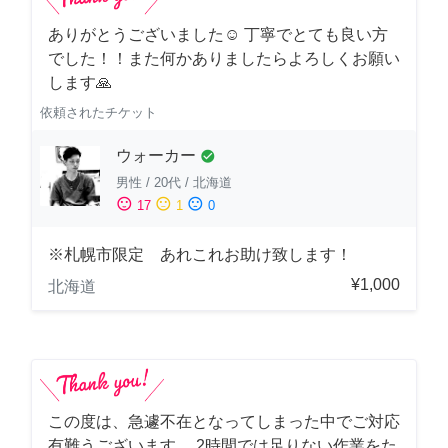
ありがとうございました☺️ 丁寧でとても良い方
でした！！また何かありましたらよろしくお願い
します🙏
依頼されたチケット
ウォーカー
check_circle
男性
/
20代
/
北海道
sentiment_satisfied
sentiment_neutral
sentiment_dissatisfied
17
1
0
※札幌市限定 あれこれお助け致します！
¥1,000
北海道
この度は、急遽不在となってしまった中でご対応
有難うございます。 2時間では足りない作業をた