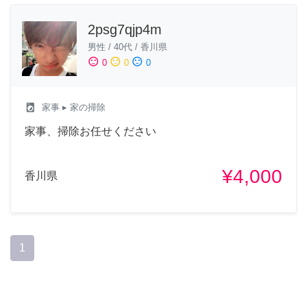
2psg7qjp4m
男性
/
40代
/
香川県
sentiment_satisfied
sentiment_neutral
sentiment_dissatisfied
0
0
0
local_laundry_service
家事
▸ 家の掃除
家事、掃除お任せください
¥4,000
香川県
1