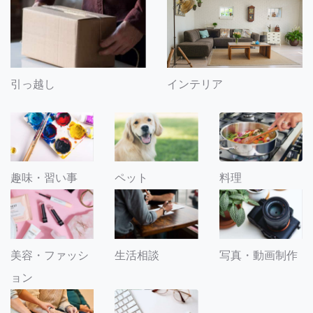
引っ越し
インテリア
趣味・習い事
ペット
料理
美容・ファッシ
生活相談
写真・動画制作
ョン