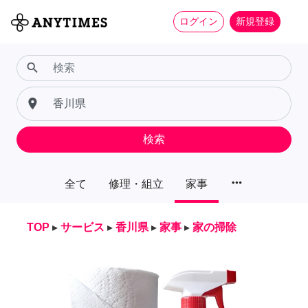
ログイン
新規登録
search
place
検索
more_horiz
全て
修理・組立
家事
TOP
▸
サービス
▸
香川県
▸
家事
▸
家の掃除