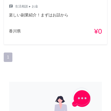
chat
生活相談
▸ お金
楽しい副業紹介！まずはお話から
¥0
香川県
1