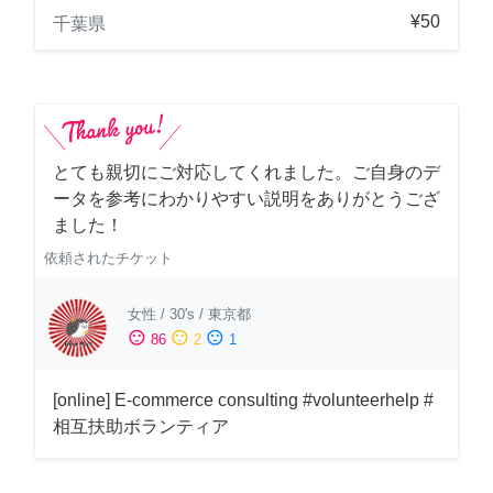
¥50
千葉県
とても親切にご対応してくれました。ご自身のデ
ータを参考にわかりやすい説明をありがとうござ
ました！
依頼されたチケット
女性
/
30's
/
東京都
sentiment_satisfied
sentiment_neutral
sentiment_dissatisfied
86
2
1
[online] E-commerce consulting #volunteerhelp #
相互扶助ボランティア