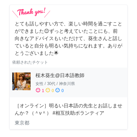
とても話しやすい方で、楽しい時間を過ごすこと
ができました😊ずっと考えていたことにも、前
向きなアドバイスもいただけて、葵生さんと話し
ていると自分も明るい気持ちになれます。ありが
とうございました🌟
依頼されたチケット
桜木葵生@日本語教師
女性
/
30代
/
神奈川県
sentiment_satisfied
sentiment_neutral
sentiment_dissatisfied
1
0
0
［オンライン］明るい日本語の先生とお話しませ
んか？（＾ν＾） #相互扶助ボランティア
東京都