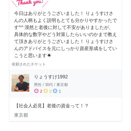
今日はありがとうございました！ りょうすけさ
んの人柄もよく説明もとても分かりやすかったで
す^^ 漠然と老後に対して不安がありましたが、
具体的な数字やどう対策したらいいのかまで教え
て頂きありがとうございました！ りょうすけさ
んのアドバイスを元にしっかり資産形成をしてい
こうと思います☀︎
依頼されたチケット
りょうすけ1992
男性
/
30代
/
東京都
sentiment_satisfied
sentiment_neutral
sentiment_dissatisfied
2
0
1
【社会人必見】老後の資金って！？
東京都