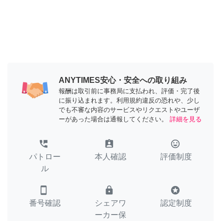
ANYTIMES安心・安全への取り組み
報酬は取引前に事務局に支払われ、評価・完了後
に振り込まれます。利用規約違反の恐れや、少し
でも不審な内容のサービスやリクエストやユーザ
ーがあった場合は通報してください。
詳細を見る
perm_phone_msg
assignment_ind
tag_faces
パトロー
本人確認
評価制度
ル
smartphone
lock
stars
番号確認
シェアワ
認定制度
ーカー保