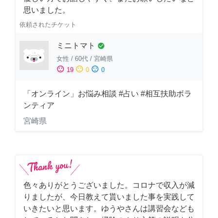
思いました。
依頼されたチケット
ミニトマト
check_circle
女性
/
60代
/
宮崎県
sentiment_satisfied
sentiment_neutral
sentiment_dissatisfied
19
0
0
「オンライン」お悩み相談 #占い #相互扶助ボラ
ンティア
宮崎県
色々ありがとうございました。コロナで収入が減
りましたが、今日教えて貰いました事を実践して
いきたいと思います。ゆうやさんは講習会なども