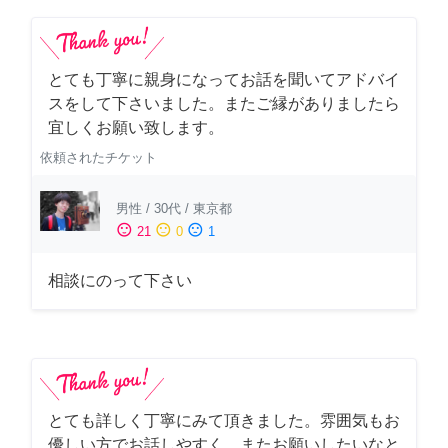
とても丁寧に親身になってお話を聞いてアドバイ
スをして下さいました。またご縁がありましたら
宜しくお願い致します。
依頼されたチケット
男性
/
30代
/
東京都
sentiment_satisfied
sentiment_neutral
sentiment_dissatisfied
21
0
1
相談にのって下さい
とても詳しく丁寧にみて頂きました。雰囲気もお
優しい方でお話しやすく、またお願いしたいなと