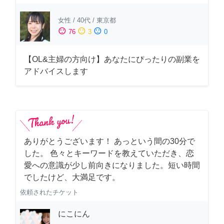
女性
/
40代
/
東京都
sentiment_satisfied
sentiment_neutral
sentiment_dissatisfied
76
3
0
【OL&主婦の方向け】あなたにぴったりの副業を
アドバイスします
ありがとうございます！ あっという間の30分で
した。 色々とキーワードを教えていただき、恋
愛への意識が少し前向きになりました。短い時間
でしたけど、大満足です。
依頼されたチケット
にこにん