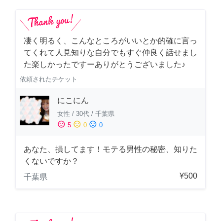
凄く明るく、こんなところがいいとか的確に言っ
てくれて人見知りな自分でもすぐ仲良く話せまし
た楽しかったですーありがとうございました♪
依頼されたチケット
にこにん
女性
/
30代
/
千葉県
sentiment_satisfied
sentiment_neutral
sentiment_dissatisfied
5
0
0
あなた、損してます！モテる男性の秘密、知りた
くないですか？
¥500
千葉県