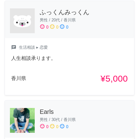
ふっくんみっくん
男性
/
20代
/
香川県
sentiment_satisfied
sentiment_neutral
sentiment_dissatisfied
0
0
0
chat
生活相談
▸ 恋愛
人生相談承ります。
¥5,000
香川県
Earls
男性
/
30代
/
香川県
sentiment_satisfied
sentiment_neutral
sentiment_dissatisfied
0
0
0