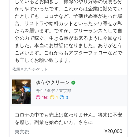
しているとお聞きし、掃除のやり方等の説明も分
かりやすかったです。これからは企業に勤めてい
たとしても、コロナなど、予期せぬ事があった場
合、リストラや給料カットといったシワ寄せが私
たちを襲います。ですが、フリーランスとして自
分の力で稼ぐ、生きる事が出来るように今回なり
ました。本当にお世話になりました。ありがとう
ございます。これからもアフターフォローなどで
も宜しくお願い致します。
依頼されたチケット
ゆうやクリーン
check_circle
男性
/
40代
/
東京都
sentiment_satisfied
sentiment_neutral
sentiment_dissatisfied
150
1
0
コロナの中でも売上は変わりません。将来に不安
を感じ、副業を始めたい方、さらに
¥20,000
東京都