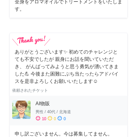
全身をアロマオイルでトリートメントをいたしま
す。
ありがとうございます✨ 初めてのチャレンジと
ても不安でしたが 親身にお話を聞いていただ
き、 がんばってみようと思う勇気が湧いてきま
した💪 今後また困難にぶち当たったらアドバイ
スを是非よろしくお願いいたします☺️
依頼されたチケット
AI物販
男性
/
40代
/
北海道
sentiment_satisfied
sentiment_neutral
sentiment_dissatisfied
10
0
0
申し訳ございません。今は募集してません。