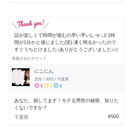
話が楽しくて時間が進むの早い早い(｡･о･｡)! 1時
間が1分かと感じました(笑) 凄く明るかったので
すぐうちとけました♪ありがとうございました♪☆
依頼されたチケット
にこにん
女性
/
30代
/
千葉県
sentiment_satisfied
sentiment_neutral
sentiment_dissatisfied
5
0
0
あなた、損してます！モテる男性の秘密、知りた
くないですか？
¥500
千葉県