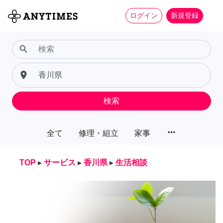
ログイン
新規登録
search
place
検索
more_horiz
全て
修理・組立
家事
TOP
▸
サービス
▸
香川県
▸
生活相談