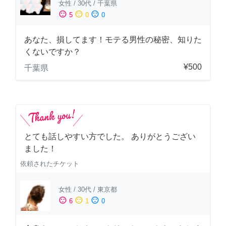
女性
/
30代
/
千葉県
sentiment_satisfied
sentiment_neutral
sentiment_dissatisfied
5
0
0
あなた、損してます！モテる男性の秘密、知りた
くないですか？
¥500
千葉県
とても話しやすい方でした。 ありがとうござい
ました！
依頼されたチケット
女性
/
30代
/
東京都
sentiment_satisfied
sentiment_neutral
sentiment_dissatisfied
6
1
0