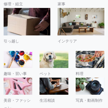
修理・組立
家事
引っ越し
インテリア
趣味・習い事
ペット
料理
美容・ファッシ
生活相談
写真・動画制作