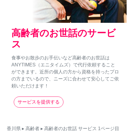
高齢者のお世話のサービ
ス
食事やお散歩のお手伝いなど高齢者のお世話は
ANYTIMES（エニタイムズ）で代行依頼すること
ができます。近所の個人の方から資格を持ったプロ
の方までいるので、ニーズに合わせて安心してご依
頼いただけます！
サービスを提供する
香川県
▸ 高齢者
▸ 高齢者のお世話
サービス
1ページ目