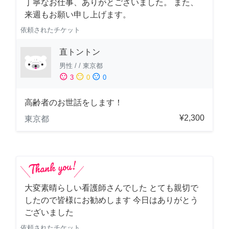
丁寧なお仕事、ありがとございました。 また、
来週もお願い申し上げます。
依頼されたチケット
直トントン
男性
/
/
東京都
sentiment_satisfied
sentiment_neutral
sentiment_dissatisfied
3
0
0
高齢者のお世話をします！
¥2,300
東京都
大変素晴らしい看護師さんでした とても親切で
したので皆様にお勧めします 今日はありがとう
ございました
依頼されたチケット