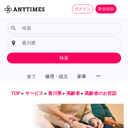
ログイン
新規登録
search
place
検索
more_horiz
全て
修理・組立
家事
TOP
▸
サービス
▸
香川県
▸
高齢者
▸
高齢者のお世話