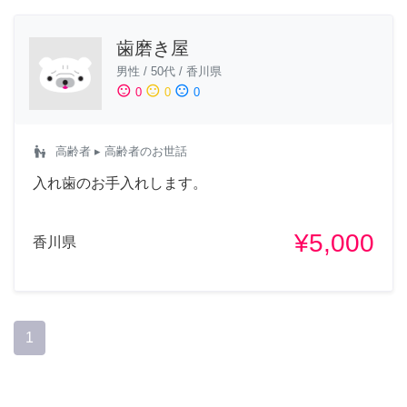
歯磨き屋
男性
/
50代
/
香川県
sentiment_satisfied
sentiment_neutral
sentiment_dissatisfied
0
0
0
escalator_warning
高齢者
▸ 高齢者のお世話
入れ歯のお手入れします。
¥5,000
香川県
1