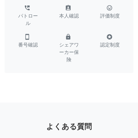
perm_phone_msg
assignment_ind
tag_faces
パトロー
本人確認
評価制度
ル
smartphone
lock
stars
番号確認
シェアワ
認定制度
ーカー保
険
よくある質問