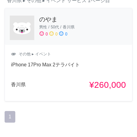
香川県
▸ その他
▸ イベント
サービス
1ページ目
のやま
男性
/
50代
/
香川県
sentiment_satisfied
sentiment_neutral
sentiment_dissatisfied
0
0
0
attachment
その他
▸ イベント
iPhone 17Pro Max 2テラバイト
¥260,000
香川県
1