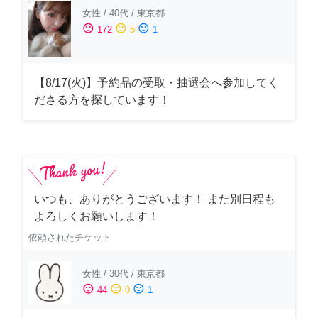
女性
/
40代
/
東京都
sentiment_satisfied
sentiment_neutral
sentiment_dissatisfied
172
5
1
【8/17(火)】予約品の受取・抽選会へ参加してく
ださる方を探しています！
いつも、ありがとうございます！ また別日程も
よろしくお願いします！
依頼されたチケット
女性
/
30代
/
東京都
sentiment_satisfied
sentiment_neutral
sentiment_dissatisfied
44
0
1