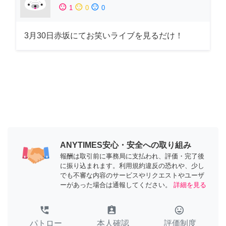
sentiment_satisfied
sentiment_neutral
sentiment_dissatisfied
1
0
0
3月30日赤坂にてお笑いライブを見るだけ！
ANYTIMES安心・安全への取り組み
報酬は取引前に事務局に支払われ、評価・完了後
に振り込まれます。利用規約違反の恐れや、少し
でも不審な内容のサービスやリクエストやユーザ
ーがあった場合は通報してください。
詳細を見る
perm_phone_msg
assignment_ind
tag_faces
パトロー
本人確認
評価制度