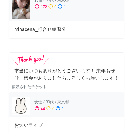
女性
/
40代
/
東京都
sentiment_satisfied
sentiment_neutral
sentiment_dissatisfied
172
5
1
minacena_打合せ練習分
本当にいつもありがとうございます！ 来年もぜ
ひ、機会がありましたらよろしくお願いします！
依頼されたチケット
女性
/
30代
/
東京都
sentiment_satisfied
sentiment_neutral
sentiment_dissatisfied
44
0
1
お笑いライブ