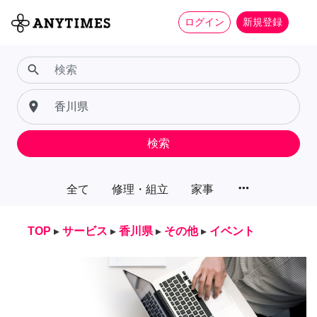
ログイン
新規登録
search
place
検索
more_horiz
全て
修理・組立
家事
TOP
▸
サービス
▸
香川県
▸
その他
▸
イベント