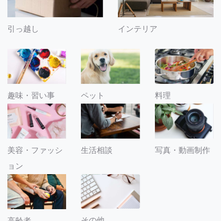
引っ越し
インテリア
趣味・習い事
ペット
料理
美容・ファッシ
生活相談
写真・動画制作
ョン
その他
高齢者