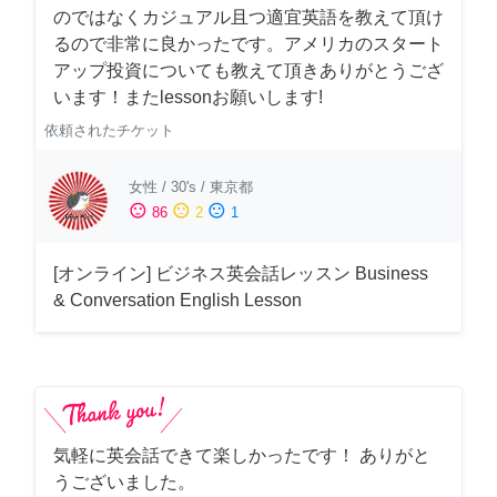
のではなくカジュアル且つ適宜英語を教えて頂け
るので非常に良かったです。アメリカのスタート
アップ投資についても教えて頂きありがとうござ
います！またlessonお願いします!
依頼されたチケット
女性
/
30's
/
東京都
sentiment_satisfied
sentiment_neutral
sentiment_dissatisfied
86
2
1
[オンライン] ビジネス英会話レッスン Business
& Conversation English Lesson
気軽に英会話できて楽しかったです！ ありがと
うございました。