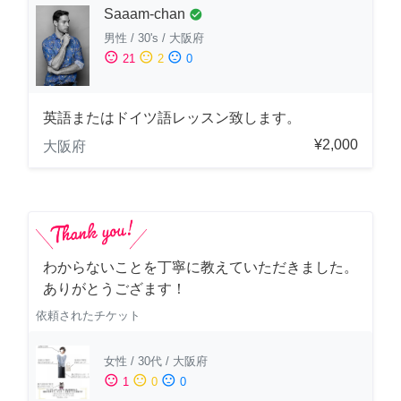
Saaam-chan
check_circle
男性
/
30's
/
大阪府
sentiment_satisfied
sentiment_neutral
sentiment_dissatisfied
21
2
0
英語またはドイツ語レッスン致します。
¥2,000
大阪府
わからないことを丁寧に教えていただきました。
ありがとうござます！
依頼されたチケット
女性
/
30代
/
大阪府
sentiment_satisfied
sentiment_neutral
sentiment_dissatisfied
1
0
0