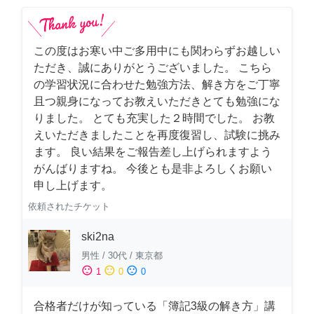
この度はお寒い中ご多用中にも関わらずお越しい
ただき、誠にありがとうございました。 こちら
の学習状況に合わせた勉強方法、解き方をご丁寧
且つ親身になってお教えいただきとても勉強にな
りました。 とても充実した２時間でした。 お教
えいただきましたことを再度復習し、試験に挑み
ます。 良い結果をご報告差し上げられますよう
がんばりますね。 今後とも是非よろしくお願い
申し上げます。
依頼されたチケット
ski2na
男性
/
30代
/
東京都
sentiment_satisfied
sentiment_neutral
sentiment_dissatisfied
1
0
0
合格者だけが知っている「簿記3級の解き方」講