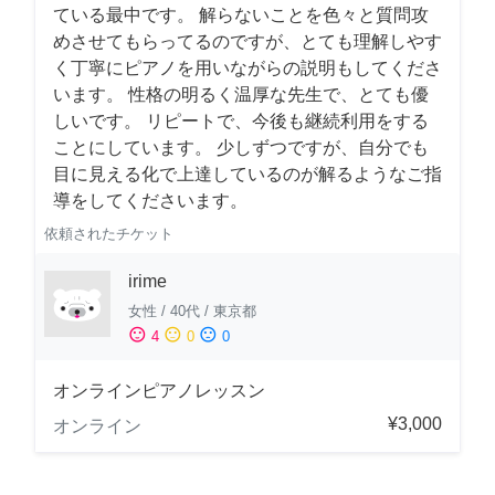
ている最中です。 解らないことを色々と質問攻
めさせてもらってるのですが、とても理解しやす
く丁寧にピアノを用いながらの説明もしてくださ
います。 性格の明るく温厚な先生で、とても優
しいです。 リピートで、今後も継続利用をする
ことにしています。 少しずつですが、自分でも
目に見える化で上達しているのが解るようなご指
導をしてくださいます。
依頼されたチケット
irime
女性
/
40代
/
東京都
sentiment_satisfied
sentiment_neutral
sentiment_dissatisfied
4
0
0
オンラインピアノレッスン
¥3,000
オンライン