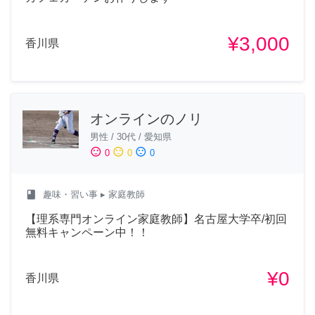
¥3,000
香川県
オンラインのノリ
男性
/
30代
/
愛知県
sentiment_satisfied
sentiment_neutral
sentiment_dissatisfied
0
0
0
class
趣味・習い事
▸ 家庭教師
【理系専門オンライン家庭教師】名古屋大学卒/初回
無料キャンペーン中！！
¥0
香川県