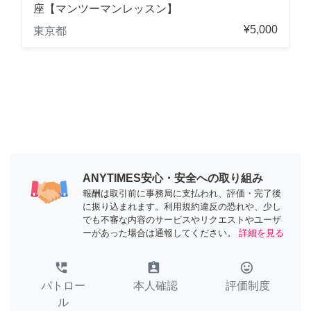
座【マンツーマンレッスン】
¥5,000
東京都
ANYTIMES安心・安全への取り組み
報酬は取引前に事務局に支払われ、評価・完了後
に振り込まれます。利用規約違反の恐れや、少し
でも不審な内容のサービスやリクエストやユーザ
ーがあった場合は通報してください。
詳細を見る
perm_phone_msg
assignment_ind
tag_faces
パトロー
本人確認
評価制度
ル