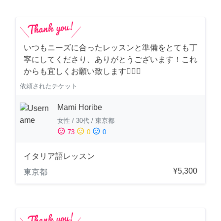
いつもニーズに合ったレッスンと準備をとても丁
寧にしてくださり、ありがとうございます！これ
からも宜しくお願い致します🙇‍♀️✨
依頼されたチケット
Mami Horibe
女性
/
30代
/
東京都
sentiment_satisfied
sentiment_neutral
sentiment_dissatisfied
73
0
0
イタリア語レッスン
¥5,300
東京都