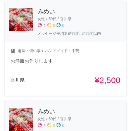
みめい
女性
/
30代
/
香川県
sentiment_satisfied
sentiment_neutral
sentiment_dissatisfied
4
0
0
メッセージ平均返信時間: 24時間以内
class
趣味・習い事
▸ ハンドメイド・手芸
お洋服お作りします
¥2,500
香川県
みめい
女性
/
30代
/
香川県
sentiment_satisfied
sentiment_neutral
sentiment_dissatisfied
4
0
0