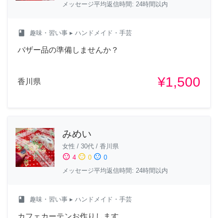
メッセージ平均返信時間: 24時間以内
class
趣味・習い事
▸ ハンドメイド・手芸
バザー品の準備しませんか？
¥1,500
香川県
みめい
女性
/
30代
/
香川県
sentiment_satisfied
sentiment_neutral
sentiment_dissatisfied
4
0
0
メッセージ平均返信時間: 24時間以内
class
趣味・習い事
▸ ハンドメイド・手芸
カフェカーテンお作りします