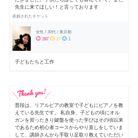
先生に来てほしい！と言っております
依頼されたチケット
女性
/
30代
/
東京都
sentiment_satisfied
sentiment_neutral
sentiment_dissatisfied
297
17
1
子どもたちと工作
普段は、リアルピアの教室で子どもにピアノを教
えている先生です。 私自身、子どもの頃にオル
ガンを習ったきり鍵盤を使った学びはその頃以来
であるため初心者コースからやり直しをしていま
して、講師さんから手取り足取り教えていただい