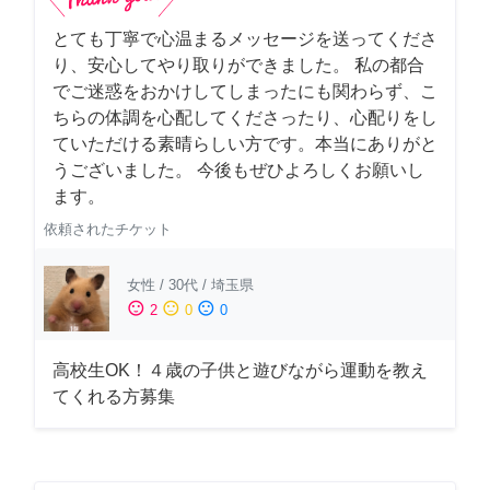
とても丁寧で心温まるメッセージを送ってくださ
り、安心してやり取りができました。 私の都合
でご迷惑をおかけしてしまったにも関わらず、こ
ちらの体調を心配してくださったり、心配りをし
ていただける素晴らしい方です。本当にありがと
うございました。 今後もぜひよろしくお願いし
ます。
依頼されたチケット
女性
/
30代
/
埼玉県
sentiment_satisfied
sentiment_neutral
sentiment_dissatisfied
2
0
0
高校生OK！４歳の子供と遊びながら運動を教え
てくれる方募集