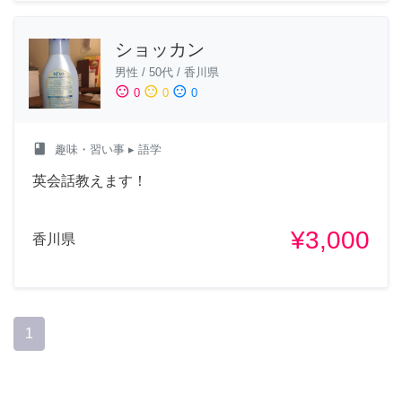
ショッカン
男性
/
50代
/
香川県
sentiment_satisfied
sentiment_neutral
sentiment_dissatisfied
0
0
0
class
趣味・習い事
▸ 語学
英会話教えます！
¥3,000
香川県
1