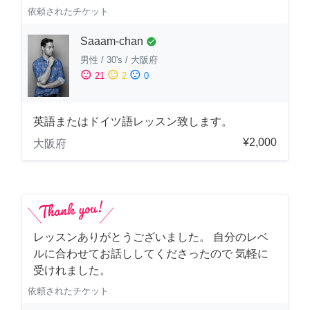
依頼されたチケット
Saaam-chan
check_circle
男性
/
30's
/
大阪府
sentiment_satisfied
sentiment_neutral
sentiment_dissatisfied
21
2
0
英語またはドイツ語レッスン致します。
¥2,000
大阪府
レッスンありがとうございました。 自分のレベ
ルに合わせてお話ししてくださったので 気軽に
受けれました。
依頼されたチケット