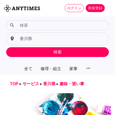
ログイン
新規登録
search
place
検索
more_horiz
全て
修理・組立
家事
TOP
▸
サービス
▸
香川県
▸
趣味・習い事