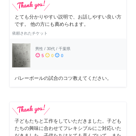
とても分かりやすい説明で、お話しやすい良い方
です。 他の方にも薦められます。
依頼されたチケット
男性
/
30代
/
千葉県
sentiment_satisfied
sentiment_neutral
sentiment_dissatisfied
5
0
0
バレーボールの試合のコツ教えてください。
子どもたちと工作をしていただきました。子ども
たちの興味に合わせてフレキシブルにご対応いた
だきました。子供たちはとても喜んでいて、また