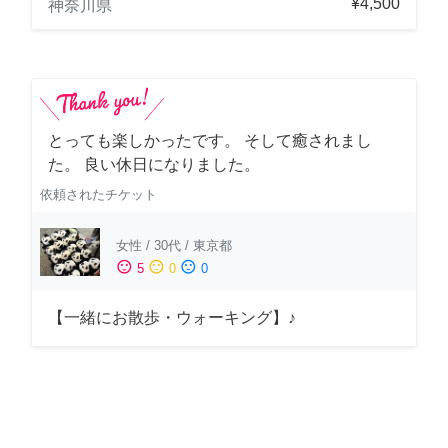
¥4,500
神奈川県
とっても楽しかったです。 そして癒されまし
た。 良い休日になりました。
依頼されたチケット
女性
/
30代
/
東京都
sentiment_satisfied
sentiment_neutral
sentiment_dissatisfied
5
0
0
【一緒にお散歩・ウォーキング】♪