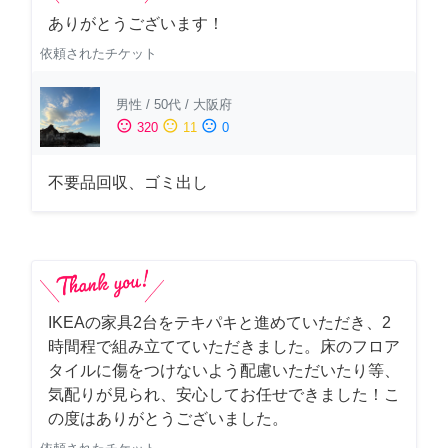
ありがとうございます！
依頼されたチケット
男性
/
50代
/
大阪府
sentiment_satisfied
sentiment_neutral
sentiment_dissatisfied
320
11
0
不要品回収、ゴミ出し
IKEAの家具2台をテキパキと進めていただき、2
時間程で組み立てていただきました。床のフロア
タイルに傷をつけないよう配慮いただいたり等、
気配りが見られ、安心してお任せできました！こ
の度はありがとうございました。