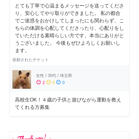
とても丁寧で心温まるメッセージを送ってくださ
り、安心してやり取りができました。 私の都合
でご迷惑をおかけしてしまったにも関わらず、こ
ちらの体調を心配してくださったり、心配りをし
ていただける素晴らしい方です。本当にありがと
うございました。 今後もぜひよろしくお願いし
ます。
依頼されたチケット
女性
/
30代
/
埼玉県
sentiment_satisfied
sentiment_neutral
sentiment_dissatisfied
2
0
0
高校生OK！４歳の子供と遊びながら運動を教え
てくれる方募集