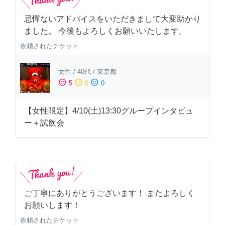
忌憚ないアドバイスをいただきまして大変助かり
ました。 今後もよろしくお願いいたします。
依頼されたチケット
女性
/
40代
/
東京都
sentiment_satisfied
sentiment_neutral
sentiment_dissatisfied
5
0
0
【女性限定】4/10(土)13:30グループインタビュ
ー＋試飲会
ご丁寧にありがとうございます！ またよろしく
お願いします！
依頼されたチケット