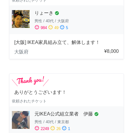
依頼されたチケット
りょーき
check_circle
男性
/
40代
/
大阪府
sentiment_satisfied
sentiment_neutral
sentiment_dissatisfied
984
49
5
[大阪] IKEA家具組み立て、解体します！
¥8,000
大阪府
ありがとうございます！
依頼されたチケット
元IKEA公式組立業者 伊藤
check_circle
男性
/
40代
/
東京都
sentiment_satisfied
sentiment_neutral
sentiment_dissatisfied
2249
26
1