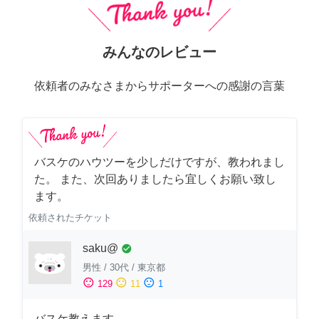
みんなのレビュー
依頼者のみなさまからサポーターへの感謝の言葉
バスケのハウツーを少しだけですが、教われまし
た。 また、次回ありましたら宜しくお願い致し
ます。
依頼されたチケット
saku@
check_circle
男性
/
30代
/
東京都
sentiment_satisfied
sentiment_neutral
sentiment_dissatisfied
129
11
1
バスケ教えます。