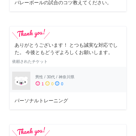
バレーボールの試合のコツ教えてください。
ありがとうございます！ とつも誠実な対応でし
た。 今後ともどうぞよろしくお願いします。
依頼されたチケット
男性
/
30代
/
神奈川県
sentiment_satisfied
sentiment_neutral
sentiment_dissatisfied
1
0
0
パーソナルトレーニング