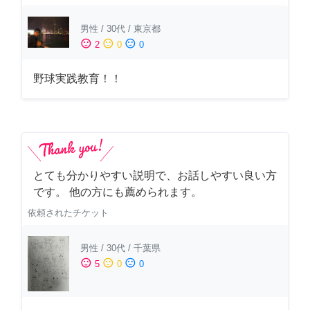
男性
/
30代
/
東京都
sentiment_satisfied
sentiment_neutral
sentiment_dissatisfied
2
0
0
野球実践教育！！
とても分かりやすい説明で、お話しやすい良い方
です。 他の方にも薦められます。
依頼されたチケット
男性
/
30代
/
千葉県
sentiment_satisfied
sentiment_neutral
sentiment_dissatisfied
5
0
0