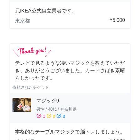
元IKEA公式組立業者です。
¥5,000
東京都
テレビで見るような凄いマジックを教えていただ
き、ありがとうございました。カードさばき素晴
らしかったです。
依頼されたチケット
マジック9
男性
/
40代
/
神奈川県
sentiment_satisfied
sentiment_neutral
sentiment_dissatisfied
1
0
0
本格的なテーブルマジックで脳トレしましょう。