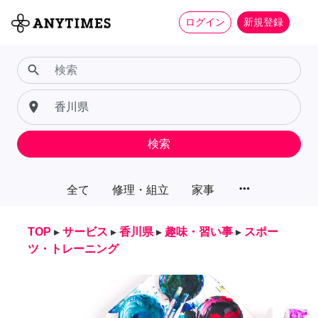
ログイン
新規登録
search
place
検索
more_horiz
全て
修理・組立
家事
TOP
▸
サービス
▸
香川県
▸
趣味・習い事
▸
スポー
ツ・トレーニング