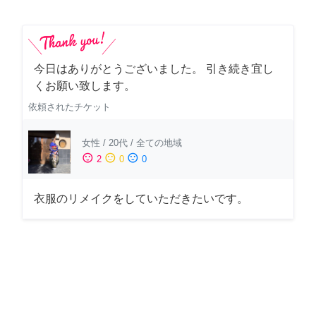
今日はありがとうございました。 引き続き宜し
くお願い致します。
依頼されたチケット
女性
/
20代
/
全ての地域
sentiment_satisfied
sentiment_neutral
sentiment_dissatisfied
2
0
0
衣服のリメイクをしていただきたいです。