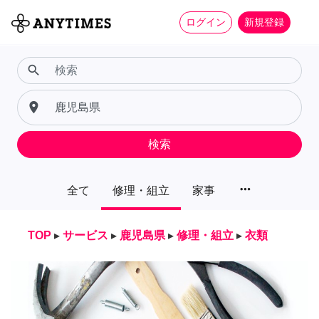
ログイン
新規登録
search
place
検索
more_horiz
全て
修理・組立
家事
TOP
▸
サービス
▸
鹿児島県
▸
修理・組立
▸
衣類