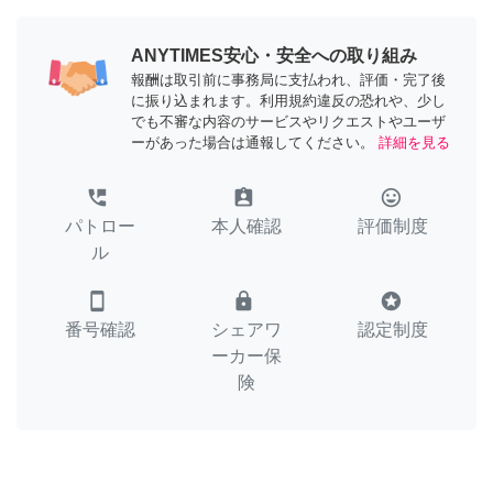
ANYTIMES安心・安全への取り組み
報酬は取引前に事務局に支払われ、評価・完了後
に振り込まれます。利用規約違反の恐れや、少し
でも不審な内容のサービスやリクエストやユーザ
ーがあった場合は通報してください。
詳細を見る
perm_phone_msg
assignment_ind
tag_faces
パトロー
本人確認
評価制度
ル
smartphone
lock
stars
番号確認
シェアワ
認定制度
ーカー保
険