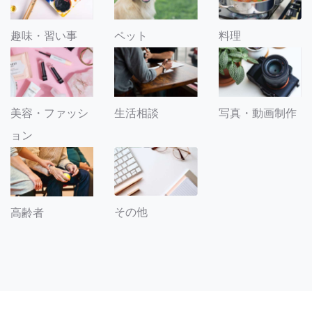
趣味・習い事
ペット
料理
美容・ファッシ
生活相談
写真・動画制作
ョン
その他
高齢者