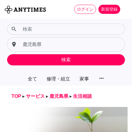
ログイン
新規登録
search
place
検索
more_horiz
全て
修理・組立
家事
TOP
▸
サービス
▸
鹿児島県
▸
生活相談