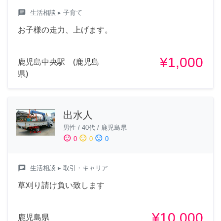
chat
生活相談
▸ 子育て
お子様の走力、上げます。
¥1,000
鹿児島中央駅 (鹿児島
県)
出水人
男性
/
40代
/
鹿児島県
sentiment_satisfied
sentiment_neutral
sentiment_dissatisfied
0
0
0
chat
生活相談
▸ 取引・キャリア
草刈り請け負い致します
¥10,000
鹿児島県