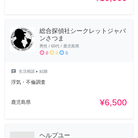
総合探偵社シークレットジャパ
ンさつま
男性
/
60代
/
鹿児島県
sentiment_satisfied
sentiment_neutral
sentiment_dissatisfied
0
0
0
chat
生活相談
▸ 結婚
浮気・不倫調査
¥6,500
鹿児島県
ヘルプユー