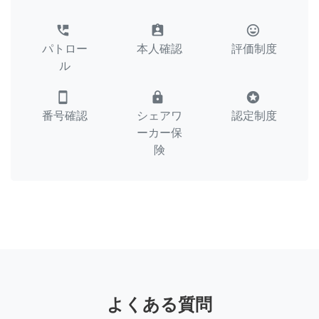
perm_phone_msg
assignment_ind
tag_faces
パトロー
本人確認
評価制度
ル
smartphone
lock
stars
番号確認
シェアワ
認定制度
ーカー保
険
よくある質問