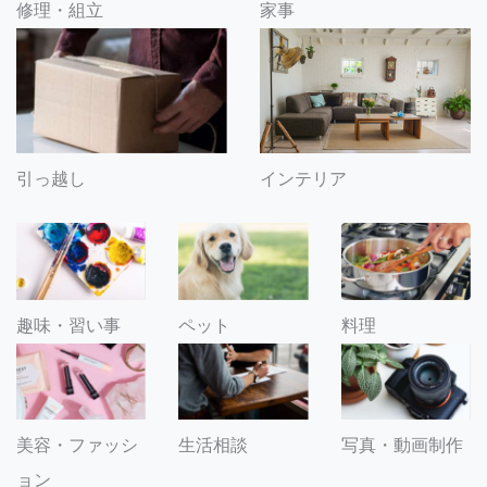
修理・組立
家事
引っ越し
インテリア
趣味・習い事
ペット
料理
美容・ファッシ
生活相談
写真・動画制作
ョン