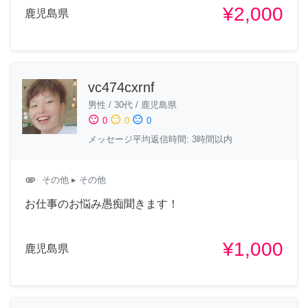
¥2,000
鹿児島県
vc474cxrnf
男性
/
30代
/
鹿児島県
sentiment_satisfied
sentiment_neutral
sentiment_dissatisfied
0
0
0
メッセージ平均返信時間: 3時間以内
attachment
その他
▸ その他
お仕事のお悩み愚痴聞きます！
¥1,000
鹿児島県