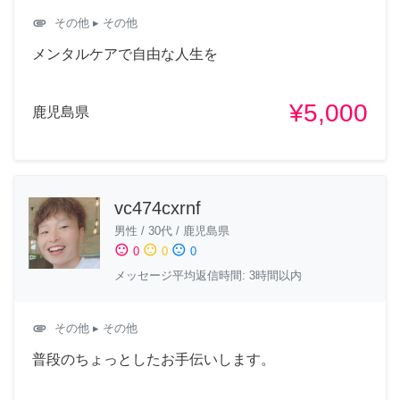
attachment
その他
▸ その他
メンタルケアで自由な人生を
¥5,000
鹿児島県
vc474cxrnf
男性
/
30代
/
鹿児島県
sentiment_satisfied
sentiment_neutral
sentiment_dissatisfied
0
0
0
メッセージ平均返信時間: 3時間以内
attachment
その他
▸ その他
普段のちょっとしたお手伝いします。