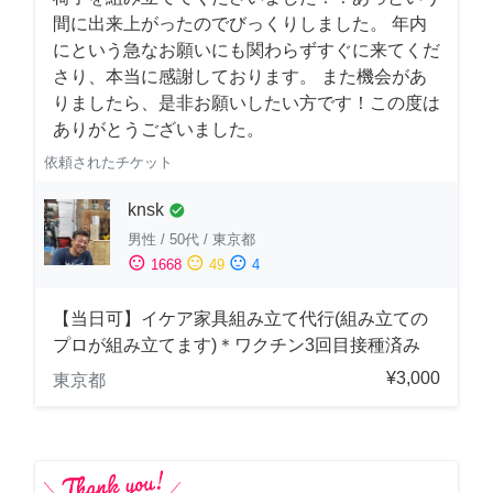
間に出来上がったのでびっくりしました。 年内
にという急なお願いにも関わらずすぐに来てくだ
さり、本当に感謝しております。 また機会があ
りましたら、是非お願いしたい方です！この度は
ありがとうございました。
依頼されたチケット
knsk
check_circle
男性
/
50代
/
東京都
sentiment_satisfied
sentiment_neutral
sentiment_dissatisfied
1668
49
4
【当日可】イケア家具組み立て代行(組み立ての
プロが組み立てます)＊ワクチン3回目接種済み
¥3,000
東京都