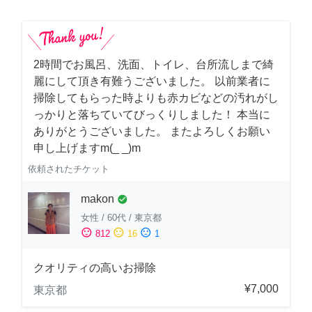
2時間でお風呂、洗面、トイレ、台所流しまで綺
麗にして頂き有難うございました。 以前業者に
掃除してもらった時よりも赤カビなどの汚れがし
っかりと落ちていてびっくりしました！ 本当に
ありがとうございました。 またよろしくお願い
申し上げますm(_ _)m
依頼されたチケット
makon
check_circle
女性
/
60代
/
東京都
sentiment_satisfied
sentiment_neutral
sentiment_dissatisfied
812
16
1
クオリティの高いお掃除
¥7,000
東京都