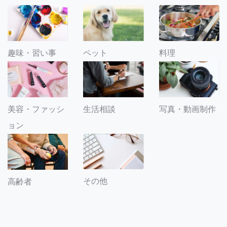
趣味・習い事
ペット
料理
美容・ファッシ
生活相談
写真・動画制作
ョン
その他
高齢者