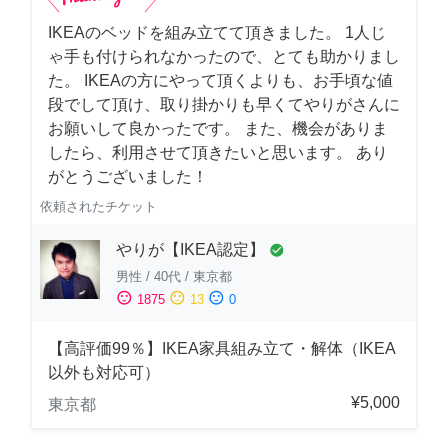
IKEAのベッドを組み立てて頂きました。 1人じ
ゃ手も付けられなかったので、とても助かりまし
た。 IKEAの方にやって頂くよりも、お手頃な値
段でして頂け、取り掛かりも早くてやりがさんに
お願いして良かったです。 また、機会がありま
したら、利用させて頂きたいと思います。 あり
がとうございました！
依頼されたチケット
やりが【IKEA認定】
check_circle
男性
/
40代
/
東京都
sentiment_satisfied
sentiment_neutral
sentiment_dissatisfied
1875
13
0
【高評価99％】IKEA家具組み立て・解体（IKEA
以外も対応可）
¥5,000
東京都