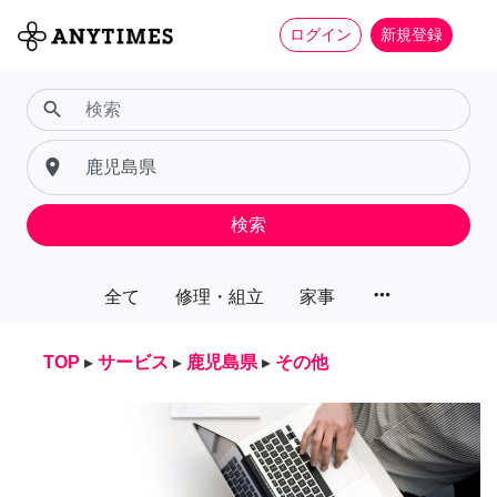
ログイン
新規登録
search
place
検索
more_horiz
全て
修理・組立
家事
TOP
▸
サービス
▸
鹿児島県
▸
その他