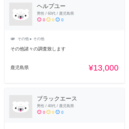
ヘルプユー
男性
/
60代
/
鹿児島県
sentiment_satisfied
sentiment_neutral
sentiment_dissatisfied
0
0
0
attachment
その他
▸ その他
その他諸々の調査致します
¥13,000
鹿児島県
ブラックエース
男性
/
40代
/
鹿児島県
sentiment_satisfied
sentiment_neutral
sentiment_dissatisfied
0
0
0