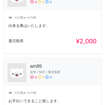
sentiment_satisfied
sentiment_neutral
sentiment_dissatisfied
0
0
0
attachment
その他
▸ その他
出来る事はいたします。
¥2,000
鹿児島県
am89
女性
/
50代
/
鹿児島県
sentiment_satisfied
sentiment_neutral
sentiment_dissatisfied
0
0
0
attachment
その他
▸ その他
お手伝いできること致します。