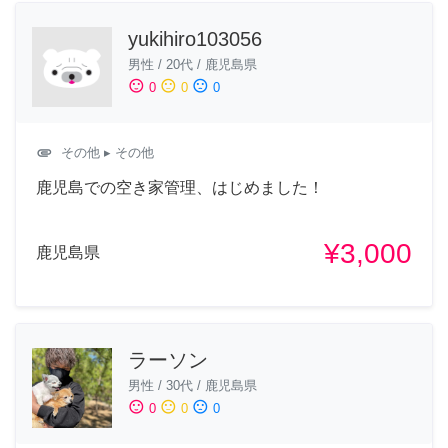
yukihiro103056
男性
/
20代
/
鹿児島県
sentiment_satisfied
sentiment_neutral
sentiment_dissatisfied
0
0
0
attachment
その他
▸ その他
鹿児島での空き家管理、はじめました！
¥3,000
鹿児島県
ラーソン
男性
/
30代
/
鹿児島県
sentiment_satisfied
sentiment_neutral
sentiment_dissatisfied
0
0
0