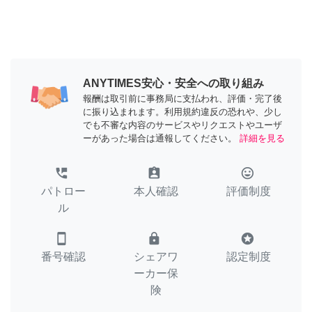
ANYTIMES安心・安全への取り組み
報酬は取引前に事務局に支払われ、評価・完了後
に振り込まれます。利用規約違反の恐れや、少し
でも不審な内容のサービスやリクエストやユーザ
ーがあった場合は通報してください。
詳細を見る
perm_phone_msg
assignment_ind
tag_faces
パトロー
本人確認
評価制度
ル
smartphone
lock
stars
番号確認
シェアワ
認定制度
ーカー保
険