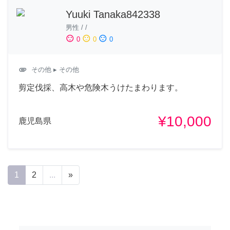
Yuuki Tanaka842338
男性
/
/
sentiment_satisfied
sentiment_neutral
sentiment_dissatisfied
0
0
0
attachment
その他
▸ その他
剪定伐採、高木や危険木うけたまわります。
¥10,000
鹿児島県
1
2
...
»