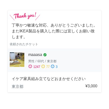
丁寧かつ敏速な対応、ありがとうございました。
またIKEA製品を購入した際には宜しくお願い致
します。
依頼されたチケット
maaasa
check_circle
男性
/
60代
/
東京都
sentiment_satisfied
sentiment_neutral
sentiment_dissatisfied
1247
77
3
イケア家具組み立てなどおまかせください
¥3,000
東京都